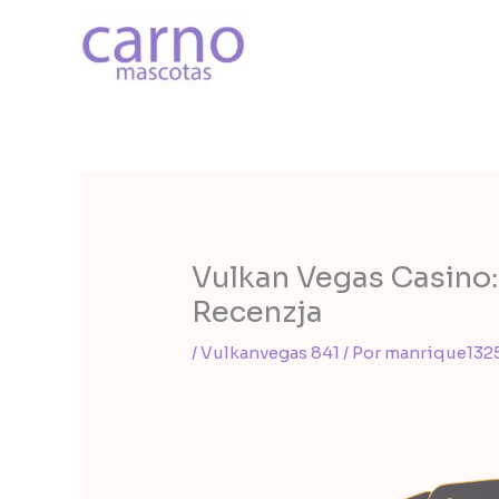
Ir
al
contenido
Vulkan Vegas Casino:
Recenzja
/
Vulkanvegas 841
/ Por
manrique132