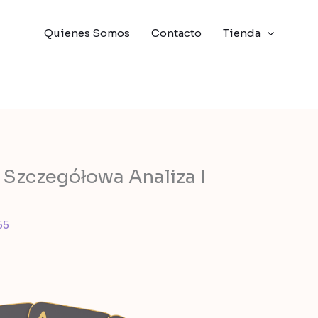
Quienes Somos
Contacto
Tienda
 Szczegółowa Analiza I
55