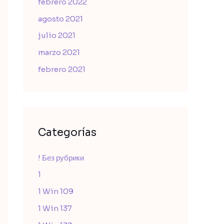
febrero 2022
agosto 2021
julio 2021
marzo 2021
febrero 2021
Categorías
! Без рубрики
1
1 Win 109
1 Win 137