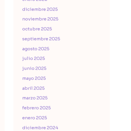
diciembre 2025
noviembre 2025
octubre 2025
septiembre 2025
agosto 2025
julio 2025
junio 2025
mayo 2025
abril 2025
marzo 2025
febrero 2025
enero 2025
diciembre 2024