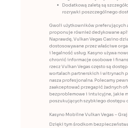
Dodatkową zaletą są szczegółow
rozrywki poszczególnego dost
Gwoli użytkowników preferujących 
proponuje również dedykowane apli
Naprawdę, Vulkan Vegas Casino dział
dostosowywane przez właściwe orga
i legalność usług. Kasyno używa now
chronić informacje osobowe i fina
rzecz Vulkan Vegas często są dostępn
wortalach partnerskich i witrynac
nasza profesjonalna. Polecamy pew
zaakceptować przegapić żadnych ofe
bezproblemowe i intuicyjne, jakie 
poszukujących szybkiego dostępu 
Kasyno Mobilne Vulkan Vegas – Graj
Dzięki tym środkom bezpieczeństwa 