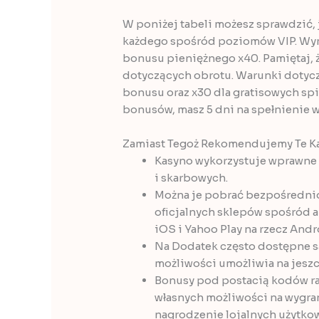
W poniżej tabeli możesz sprawdzić,
każdego spośród poziomów VIP. Wymó
bonusu pieniężnego x40. Pamiętaj, 
dotyczących obrotu. Warunki dotyc
bonusu oraz x30 dla gratisowych spi
bonusów, masz 5 dni na spełnienie 
Zamiast Tegoż Rekomendujemy Te Ka
Kasyno wykorzystuje wprawne 
i skarbowych.
Można je pobrać bezpośrednio
oficjalnych sklepów spośród a
iOS i Yahoo Play na rzecz Andr
Na Dodatek często dostępne s
możliwości umożliwia na jeszc
Bonusy pod postacią kodów ra
własnych możliwości na wygra
nagrodzenie lojalnych użytko