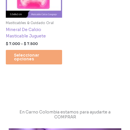
opciones
se
pueden
elegir
Masticables & Cuidado Oral
en
Mineral De Calcio
la
Masticable Juguete
página
$
7.000
-
$
7.500
de
producto
Seleccionar
opciones
En Carno Colombia estamos para ayudarte a
COMPRAR