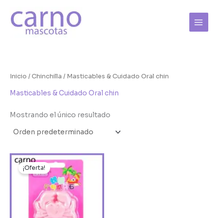
Ir
al
contenido
Inicio
/
Chinchilla
/ Masticables & Cuidado Oral chin
Masticables & Cuidado Oral chin
Mostrando el único resultado
Rango
Este
de
¡Oferta!
producto
precios:
tiene
desde
$ 7.000
múltiples
hasta
variantes.
$ 7.500
Las