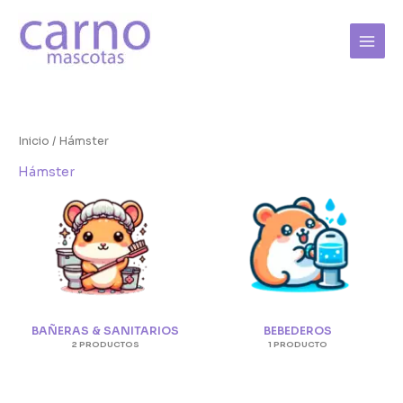
Ir
al
contenido
Inicio
/ Hámster
Hámster
BAÑERAS & SANITARIOS
BEBEDEROS
2 PRODUCTOS
1 PRODUCTO