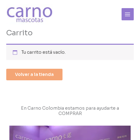
Ir
al
contenido
Carrito
Tu carrito está vacío.
Volver a la tienda
En Carno Colombia estamos para ayudarte a
COMPRAR