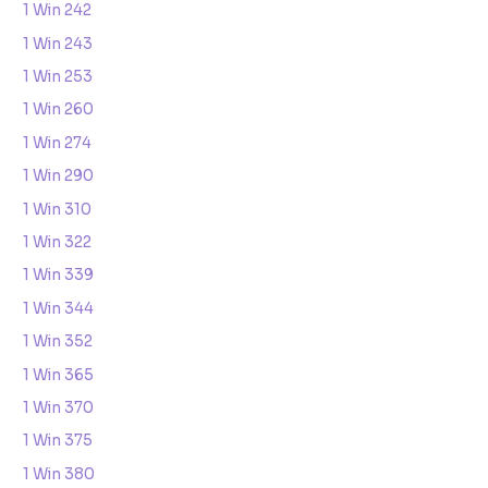
1 Win 242
1 Win 243
1 Win 253
1 Win 260
1 Win 274
1 Win 290
1 Win 310
1 Win 322
1 Win 339
1 Win 344
1 Win 352
1 Win 365
1 Win 370
1 Win 375
1 Win 380