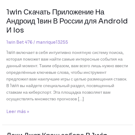
1win Скачать Приложение На
1win
Скачать
Андроид 1вин В России для Android
Приложение
И Ios
На
Андроид
1win Bet 476
/
manrique13255
1вин
В
1win включает в себя интуитивно понятную систему поиска,
России
которая поможет вам найти самые интересные события на
для
данный момент. Таким образом, вам всего лишь нужно ввести
Android
определённые ключевые слова, чтобы инструмент
И
предложил вам наилучшие игры с целью размещения ставок.
Ios
В 1win вы найдете специальный раздел, посвященный
ставкам на киберспорт. Эта площадка позволяет вам
осуществлять множество прогнозов […]
Leer más »
Лаки