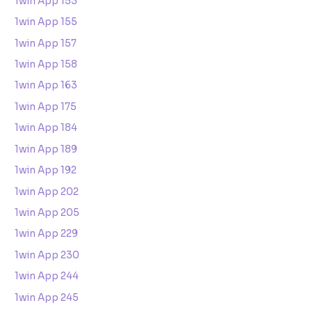
1win App 153
1win App 155
1win App 157
1win App 158
1win App 163
1win App 175
1win App 184
1win App 189
1win App 192
1win App 202
1win App 205
1win App 229
1win App 230
1win App 244
1win App 245