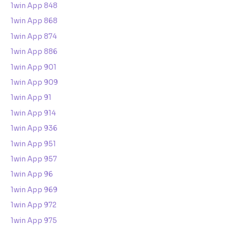
1win App 848
1win App 868
1win App 874
1win App 886
1win App 901
1win App 909
1win App 91
1win App 914
1win App 936
1win App 951
1win App 957
1win App 96
1win App 969
1win App 972
1win App 975