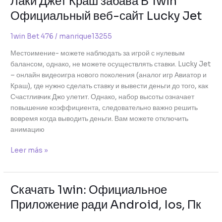
Лаки Джет Краш забава В 1win ️
Джет
Официальный веб-сайт Lucky Jet
Краш
забава
1win Bet 476
/
manrique13255
В
1win
Местоимение- можете наблюдать за игрой с нулевым
балансом, однако, не можете осуществлять ставки. Lucky Jet
Официальный
– онлайн видеоигра нового поколения (аналог игр Авиатор и
веб-
Краш), где нужно сделать ставку и вывести деньги до того, как
сайт
Счастливчик Джо улетит. Однако, набор высоты означает
Lucky
повышение коэффициента, следовательно важно решить
Jet
вовремя когда выводить деньги. Вам можете отключить
анимацию
Leer más »
Скачать 1win: Официальное
Скачать
1win:
Приложение ради Android, Ios, Пк
Официальное
Приложение