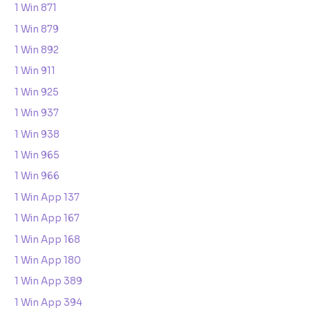
1 Win 871
1 Win 879
1 Win 892
1 Win 911
1 Win 925
1 Win 937
1 Win 938
1 Win 965
1 Win 966
1 Win App 137
1 Win App 167
1 Win App 168
1 Win App 180
1 Win App 389
1 Win App 394