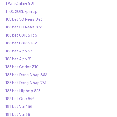
1 Win Online 981
11.05.2026-pin up
188bet 50 Reais 843
188bet 50 Reais 872
188bet 68183 135
188bet 68183 152
188bet App 37
188bet App 81
188bet Codes 310
188bet Dang Nhap 362
188bet Dang Nhap 731
188bet Hiphop 625
188bet One 646
188bet Vui 456
188bet Vui 96