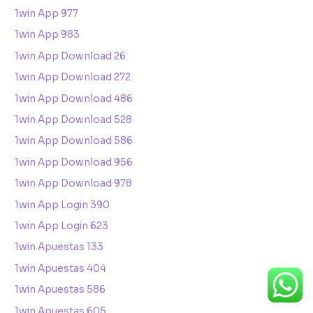
1win App 977
1win App 983
1win App Download 26
1win App Download 272
1win App Download 486
1win App Download 528
1win App Download 586
1win App Download 956
1win App Download 978
1win App Login 390
1win App Login 623
1win Apuestas 133
1win Apuestas 404
1win Apuestas 586
1win Apuestas 605