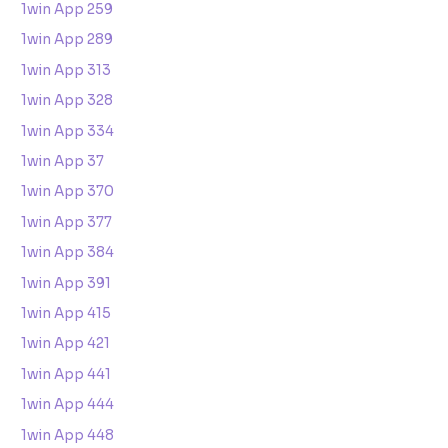
1win App 259
1win App 289
1win App 313
1win App 328
1win App 334
1win App 37
1win App 370
1win App 377
1win App 384
1win App 391
1win App 415
1win App 421
1win App 441
1win App 444
1win App 448