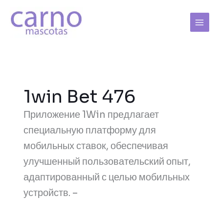
Ir
al
contenido
1win Bet 476
Приложение 1Win предлагает
специальную платформу для
мобильных ставок, обеспечивая
улучшенный пользовательский опыт,
адаптированный с целью мобильных
устройств. –