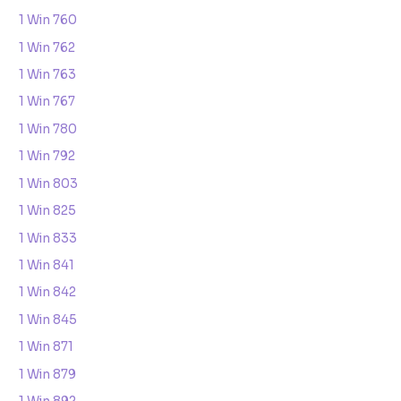
1 Win 760
1 Win 762
1 Win 763
1 Win 767
1 Win 780
1 Win 792
1 Win 803
1 Win 825
1 Win 833
1 Win 841
1 Win 842
1 Win 845
1 Win 871
1 Win 879