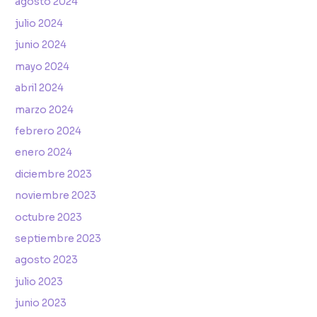
agosto 2024
julio 2024
junio 2024
mayo 2024
abril 2024
marzo 2024
febrero 2024
enero 2024
diciembre 2023
noviembre 2023
octubre 2023
septiembre 2023
agosto 2023
julio 2023
junio 2023