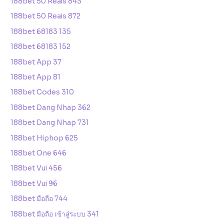
188bet 50 Reais 843
188bet 50 Reais 872
188bet 68183 135
188bet 68183 152
188bet App 37
188bet App 81
188bet Codes 310
188bet Dang Nhap 362
188bet Dang Nhap 731
188bet Hiphop 625
188bet One 646
188bet Vui 456
188bet Vui 96
188bet มือถือ 744
188bet มือถือ เข้าสู่ระบบ 341