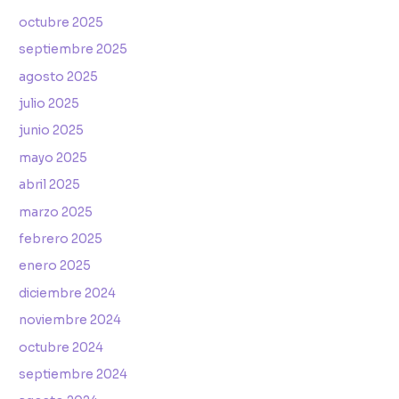
octubre 2025
septiembre 2025
agosto 2025
julio 2025
junio 2025
mayo 2025
abril 2025
marzo 2025
febrero 2025
enero 2025
diciembre 2024
noviembre 2024
octubre 2024
septiembre 2024