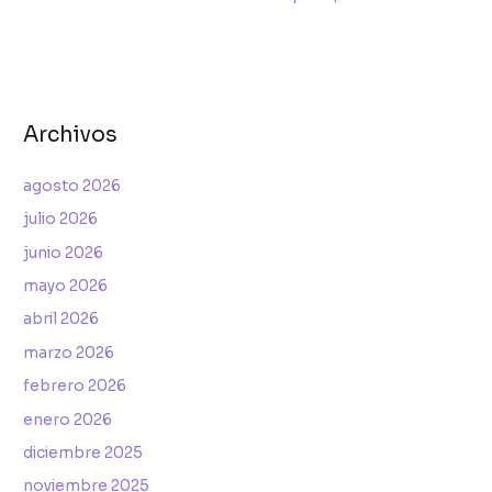
Archivos
agosto 2026
julio 2026
junio 2026
mayo 2026
abril 2026
marzo 2026
febrero 2026
enero 2026
diciembre 2025
noviembre 2025