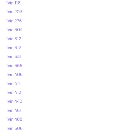
1vin 118
1vin 203
1vin 275
1vin 304
1vin 312
1vin 313
1vin 331
1vin 365
1vin 406
1vin 411
1vin 413
1vin 443
1vin 461
1vin 488
1vin 506