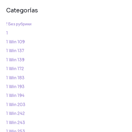
Categorías
! Без рубрики
1
1 Win 109
1 Win 137
1 Win 139
1 Win 172
1 Win 183
1 Win 193
1 Win 194
1 Win 203
1 Win 242
1 Win 243
1 Win 253