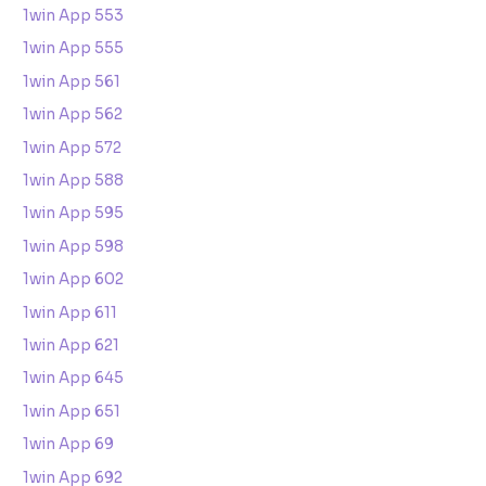
1win App 553
1win App 555
1win App 561
1win App 562
1win App 572
1win App 588
1win App 595
1win App 598
1win App 602
1win App 611
1win App 621
1win App 645
1win App 651
1win App 69
1win App 692