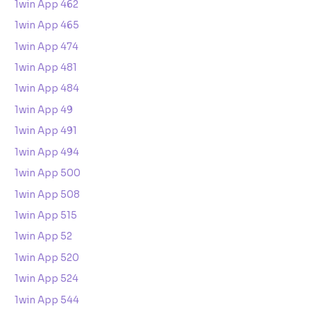
1win App 462
1win App 465
1win App 474
1win App 481
1win App 484
1win App 49
1win App 491
1win App 494
1win App 500
1win App 508
1win App 515
1win App 52
1win App 520
1win App 524
1win App 544