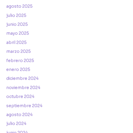
agosto 2025
julio 2025
junio 2025
mayo 2025
abril 2025
marzo 2025
febrero 2025
enero 2025
diciembre 2024
noviembre 2024
octubre 2024
septiembre 2024
agosto 2024
julio 2024
junio 2024