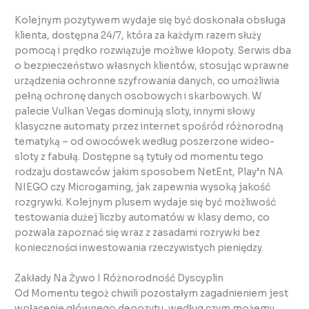
Kolejnym pozytywem wydaje się być doskonała obsługa
klienta, dostępna 24/7, która za każdym razem służy
pomocą i prędko rozwiązuje możliwe kłopoty. Serwis dba
o bezpieczeństwo własnych klientów, stosując wprawne
urządzenia ochronne szyfrowania danych, co umożliwia
pełną ochronę danych osobowych i skarbowych. W
palecie Vulkan Vegas dominują sloty, innymi słowy
klasyczne automaty przez internet spośród różnorodną
tematyką – od owocówek według poszerzone wideo-
sloty z fabułą. Dostępne są tytuły od momentu tego
rodzaju dostawców jakim sposobem NetEnt, Play’n NA
NIEGO czy Microgaming, jak zapewnia wysoką jakość
rozgrywki. Kolejnym plusem wydaje się być możliwość
testowania dużej liczby automatów w klasy demo, co
pozwala zapoznać się wraz z zasadami rozrywki bez
konieczności inwestowania rzeczywistych pieniędzy.
Zakłady Na Żywo I Różnorodność Dyscyplin
Od Momentu tegoż chwili pozostałym zagadnieniem jest
wpłacenie głównego depozytu, według czym możemy