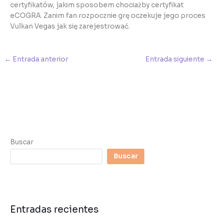
certyfikatów, jakim sposobem chociażby certyfikat
eCOGRA. Zanim fan rozpocznie grę oczekuje jego proces
Vulkan Vegas jak się zarejestrować.
←
Entrada anterior
Entrada siguiente
→
Buscar
Buscar
Entradas recientes