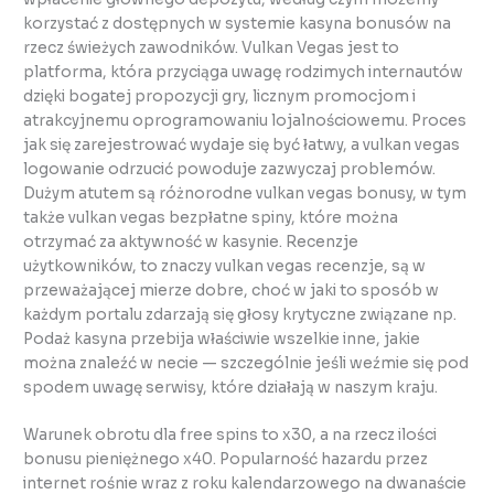
korzystać z dostępnych w systemie kasyna bonusów na
rzecz świeżych zawodników. Vulkan Vegas jest to
platforma, która przyciąga uwagę rodzimych internautów
dzięki bogatej propozycji gry, licznym promocjom i
atrakcyjnemu oprogramowaniu lojalnościowemu. Proces
jak się zarejestrować wydaje się być łatwy, a vulkan vegas
logowanie odrzucić powoduje zazwyczaj problemów.
Dużym atutem są różnorodne vulkan vegas bonusy, w tym
także vulkan vegas bezpłatne spiny, które można
otrzymać za aktywność w kasynie. Recenzje
użytkowników, to znaczy vulkan vegas recenzje, są w
przeważającej mierze dobre, choć w jaki to sposób w
każdym portalu zdarzają się głosy krytyczne związane np.
Podaż kasyna przebija właściwie wszelkie inne, jakie
można znaleźć w necie — szczególnie jeśli weźmie się pod
spodem uwagę serwisy, które działają w naszym kraju.
Warunek obrotu dla free spins to x30, a na rzecz ilości
bonusu pieniężnego x40. Popularność hazardu przez
internet rośnie wraz z roku kalendarzowego na dwanaście