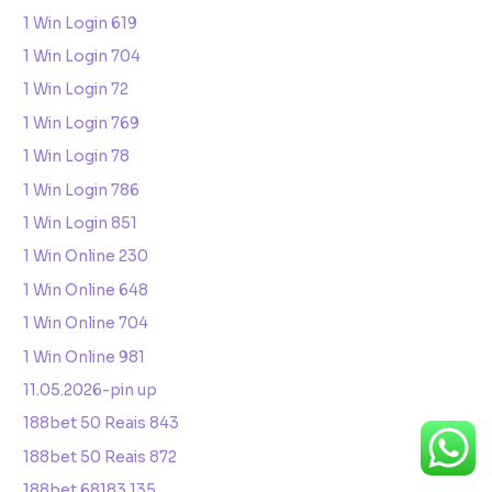
1 Win Login 619
1 Win Login 704
1 Win Login 72
1 Win Login 769
1 Win Login 78
1 Win Login 786
1 Win Login 851
1 Win Online 230
1 Win Online 648
1 Win Online 704
1 Win Online 981
11.05.2026-pin up
188bet 50 Reais 843
188bet 50 Reais 872
188bet 68183 135