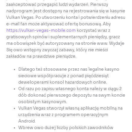
zaakceptować przegapić ludzi wydarzeń. Pierwszy
nadprogram jest dostępny na rejestrowania się w kasynie
Vulkan Vegas. Po utworzeniu konta i potwierdzeniu adresu
e-mail fan może aktywować ofertę bonusową. Aby
https://vulkan-vegas-mobile.com
korzystać wraz z
gratisowych spinów i suplementarnych pieniędzy, gracz
ma obowiązek być autoryzowany na stronie www. Wydaje
Się owo wstępny zwyczaj zabawy, który nie mieści
zakładów na prawdziwe pieniądze.
Dlatego też stosowane przez nas legalne kasyno
sieciowe współpracuje z ponad pięćdziesiąt
deweloperami konsol hazardowych online.
Od razu po zapisu własnego konta należy w ciągu 2
dób dokonać pierwszego depozytu na swym koncie
osobistym kasynowym.
Vulkan Vegas stworzył własną aplikację mobilną na
urządzenia wraz z programem operacyjnym
Android.
Wbrew owo dużej liczby polskich zawodników