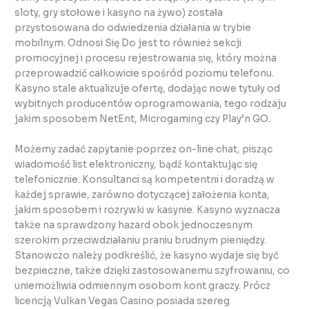
sloty, gry stołowe i kasyno na żywo) została
przystosowana do odwiedzenia działania w trybie
mobilnym. Odnosi Się Do jest to również sekcji
promocyjnej i procesu rejestrowania się, który można
przeprowadzić całkowicie spośród poziomu telefonu.
Kasyno stale aktualizuje ofertę, dodając nowe tytuły od
wybitnych producentów oprogramowania, tego rodzaju
jakim sposobem NetEnt, Microgaming czy Play’n GO.
Możemy zadać zapytanie poprzez on-line chat, pisząc
wiadomość list elektroniczny, bądź kontaktując się
telefonicznie. Konsultanci są kompetentni i doradzą w
każdej sprawie, zarówno dotyczącej założenia konta,
jakim sposobem i rozrywki w kasynie. Kasyno wyznacza
także na sprawdzony hazard obok jednoczesnym
szerokim przeciwdziałaniu praniu brudnym pieniędzy.
Stanowczo należy podkreślić, że kasyno wydaje się być
bezpieczne, także dzięki zastosowanemu szyfrowaniu, co
uniemożliwia odmiennym osobom kont graczy. Prócz
licencją Vulkan Vegas Casino posiada szereg