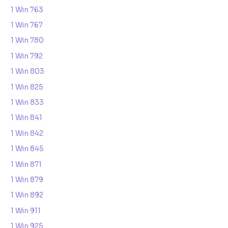
1 Win 763
1 Win 767
1 Win 780
1 Win 792
1 Win 803
1 Win 825
1 Win 833
1 Win 841
1 Win 842
1 Win 845
1 Win 871
1 Win 879
1 Win 892
1 Win 911
1 Win 925