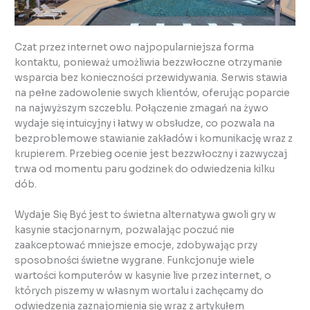
Czat przez internet owo najpopularniejsza forma
kontaktu, ponieważ umożliwia bezzwłoczne otrzymanie
wsparcia bez konieczności przewidywania. Serwis stawia
na pełne zadowolenie swych klientów, oferując poparcie
na najwyższym szczeblu. Połączenie zmagań na żywo
wydaje się intuicyjny i łatwy w obsłudze, co pozwala na
bezproblemowe stawianie zakładów i komunikację wraz z
krupierem. Przebieg ocenie jest bezzwłoczny i zazwyczaj
trwa od momentu paru godzinek do odwiedzenia kilku
dób.
Wydaje Się Być jest to świetna alternatywa gwoli gry w
kasynie stacjonarnym, pozwalając poczuć nie
zaakceptować mniejsze emocje, zdobywając przy
sposobności świetne wygrane. Funkcjonuje wiele
wartości komputerów w kasynie live przez internet, o
których piszemy w własnym wortalu i zachęcamy do
odwiedzenia zaznajomienia się wraz z artykułem