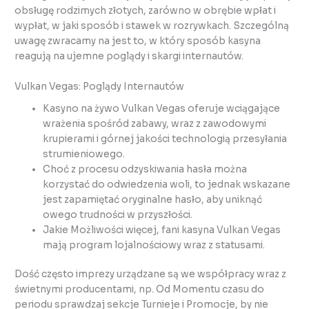
obsługę rodzimych złotych, zarówno w obrębie wpłat i
wypłat, w jaki sposób i stawek w rozrywkach. Szczególną
uwagę zwracamy na jest to, w który sposób kasyna
reagują na ujemne poglądy i skargi internautów.
Vulkan Vegas: Poglądy Internautów
Kasyno na żywo Vulkan Vegas oferuje wciągające
wrażenia spośród zabawy, wraz z zawodowymi
krupierami i górnej jakości technologią przesyłania
strumieniowego.
Choć z procesu odzyskiwania hasła można
korzystać do odwiedzenia woli, to jednak wskazane
jest zapamiętać oryginalne hasło, aby uniknąć
owego trudności w przyszłości.
Jakie Możliwości więcej, fani kasyna Vulkan Vegas
mają program lojalnościowy wraz z statusami.
Dość często imprezy urządzane są we współpracy wraz z
świetnymi producentami, np. Od Momentu czasu do
periodu sprawdzaj sekcje Turnieje i Promocje, by nie