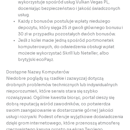
wykorzystuje spośród usług Vulkan Vegas PL,
doceniając bezpieczeństwo i jakość świadczonych
usług.
Każdy z bonusów postuluje wpłaty niedużego
depozytu, który sięga 25 zł gwoli głównego bonusu i
30 zł w przypadku pozostałych dwóch bonusów.
Jeśli z kolei macie jedną spośród portmonetek
komputerowych, do odwiedzenia obsługi wpłat
możecie wykorzystać Skrill lub Neteller, albo
brytyjski ecoPayz.
Dostępne Nazwy Komputerów
Niedobre poglądy są rzadkie i zazwyczaj dotyczą
drobnych problemów technicznych lub indywidualnych
nieporozumień, które serwis stara się szybko
rozwiązywać. Ogólnie kwestia biorąc, portal cieszy się
dobrą reputacją wśród zawodników, co potwierdza
swoim zaangażowanie w dostarczanie górnej jakości
usług i rozrywki. Podest oferuje wyjątkowe doświadczenia
dzięki grom internetowego, które przenoszą atmosferę
rzeczywistego kasyna prosto na ekran Twojego