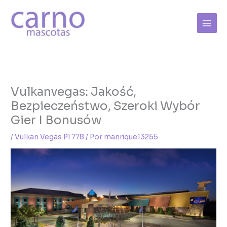
Ir
al
contenido
Vulkanvegas: Jakość,
Bezpieczeństwo, Szeroki Wybór
Gier I Bonusów
/
Vulkan Vegas Pl 778
/ Por
manrique13255