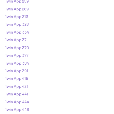
1win App 259
1win App 289
1win App 313
1win App 328
1win App 334
1win App 37
1win App 370
1win App 377
1win App 384
1win App 391
1win App 415
1win App 421
1win App 441
1win App 444
1win App 448