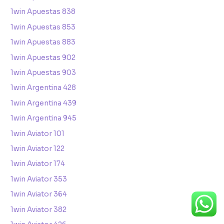
1win Apuestas 838
1win Apuestas 853
1win Apuestas 883
1win Apuestas 902
1win Apuestas 903
1win Argentina 428
1win Argentina 439
1win Argentina 945
1win Aviator 101
1win Aviator 122
1win Aviator 174
1win Aviator 353
1win Aviator 364
1win Aviator 382