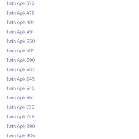
1win Apk 373
1win Apk 476
1win Apk 484
1win Apk 491
1win Apk 550
1win Apk 587
1win Apk 590
1win Apk 607
1win Apk 643
1win Apk 645
1win Apk 661
1win Apk 733
1win Apk 748
1win Apk 890
1win Apk 906