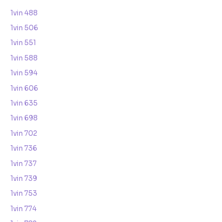
1vin 488
1vin 506
1vin 551
1vin 588
1vin 594
1vin 606
1vin 635
1vin 698
1vin 702
1vin 736
1vin 737
1vin 739
1vin 753
1vin 774