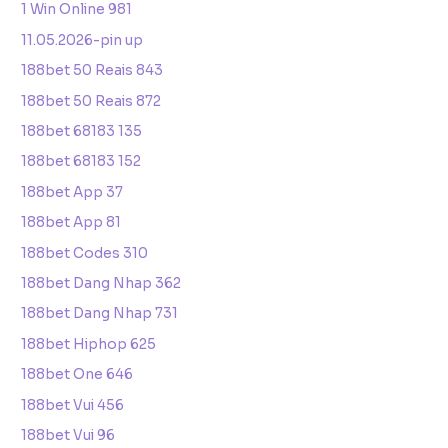
1 Win Online 981
11.05.2026-pin up
188bet 50 Reais 843
188bet 50 Reais 872
188bet 68183 135
188bet 68183 152
188bet App 37
188bet App 81
188bet Codes 310
188bet Dang Nhap 362
188bet Dang Nhap 731
188bet Hiphop 625
188bet One 646
188bet Vui 456
188bet Vui 96