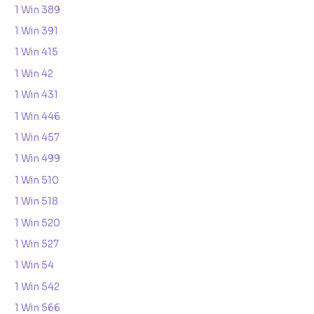
1 Win 389
1 Win 391
1 Win 415
1 Win 42
1 Win 431
1 Win 446
1 Win 457
1 Win 499
1 Win 510
1 Win 518
1 Win 520
1 Win 527
1 Win 54
1 Win 542
1 Win 566