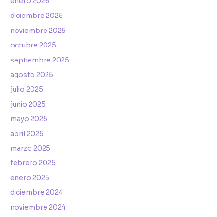
enero 2026
diciembre 2025
noviembre 2025
octubre 2025
septiembre 2025
agosto 2025
julio 2025
junio 2025
mayo 2025
abril 2025
marzo 2025
febrero 2025
enero 2025
diciembre 2024
noviembre 2024