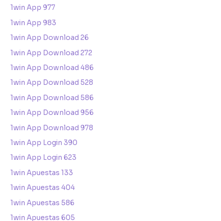
1win App 977
1win App 983
1win App Download 26
1win App Download 272
1win App Download 486
1win App Download 528
1win App Download 586
1win App Download 956
1win App Download 978
1win App Login 390
1win App Login 623
1win Apuestas 133
1win Apuestas 404
1win Apuestas 586
1win Apuestas 605