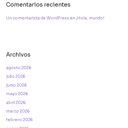
Comentarios recientes
Un comentarista de WordPress
en
¡Hola, mundo!
Archivos
agosto 2026
julio 2026
junio 2026
mayo 2026
abril 2026
marzo 2026
febrero 2026