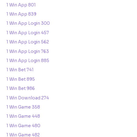
1 Win App 801
1 Win App 839
1 Win App Login 300
1 Win App Login 457
1 Win App Login 562
1 Win App Login 763
1 Win App Login 885
1 Win Bet 741
1 Win Bet 895
1 Win Bet 986
1 Win Download 274
1 Win Game 358
1 Win Game 448
1 Win Game 480
1 Win Game 482