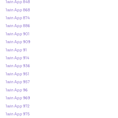
1win App 848
1win App 868
1win App 874
1win App 886
1win App 901
1win App 909
1win App 91
1win App 914
1win App 936
1win App 951
1win App 957
1win App 96
1win App 969
1win App 972
1win App 975