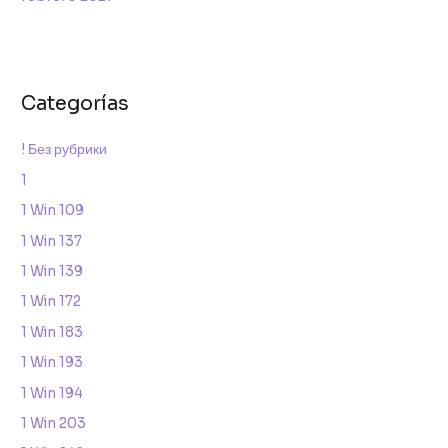
Categorías
! Без рубрики
1
1 Win 109
1 Win 137
1 Win 139
1 Win 172
1 Win 183
1 Win 193
1 Win 194
1 Win 203