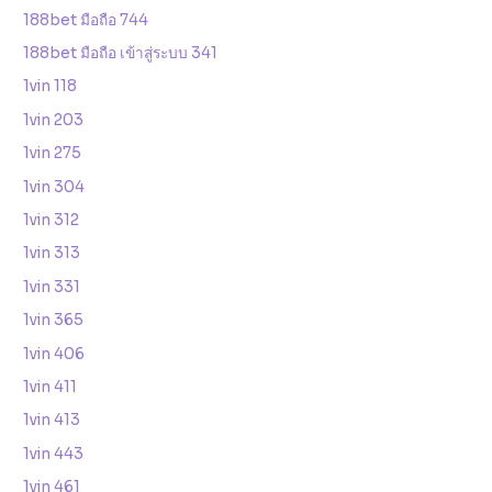
188bet มือถือ 744
188bet มือถือ เข้าสู่ระบบ 341
1vin 118
1vin 203
1vin 275
1vin 304
1vin 312
1vin 313
1vin 331
1vin 365
1vin 406
1vin 411
1vin 413
1vin 443
1vin 461