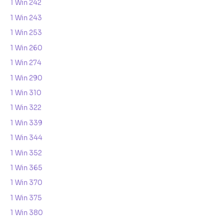
1 Win 242
1 Win 243
1 Win 253
1 Win 260
1 Win 274
1 Win 290
1 Win 310
1 Win 322
1 Win 339
1 Win 344
1 Win 352
1 Win 365
1 Win 370
1 Win 375
1 Win 380