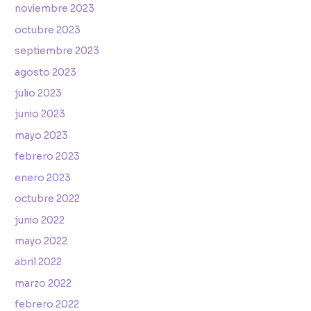
noviembre 2023
octubre 2023
septiembre 2023
agosto 2023
julio 2023
junio 2023
mayo 2023
febrero 2023
enero 2023
octubre 2022
junio 2022
mayo 2022
abril 2022
marzo 2022
febrero 2022