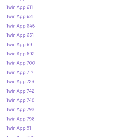
1win App 611
1win App 621
1win App 645
1win App 651
1win App 69
1win App 692
1win App 700
1win App 717
1win App 728
1win App 742
1win App 748
1win App 792
1win App 796
1win App 81