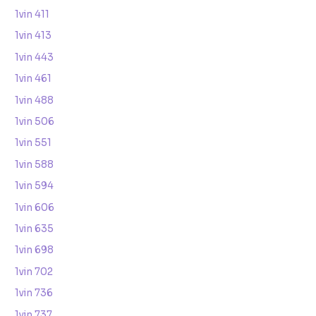
1vin 411
1vin 413
1vin 443
1vin 461
1vin 488
1vin 506
1vin 551
1vin 588
1vin 594
1vin 606
1vin 635
1vin 698
1vin 702
1vin 736
1vin 737