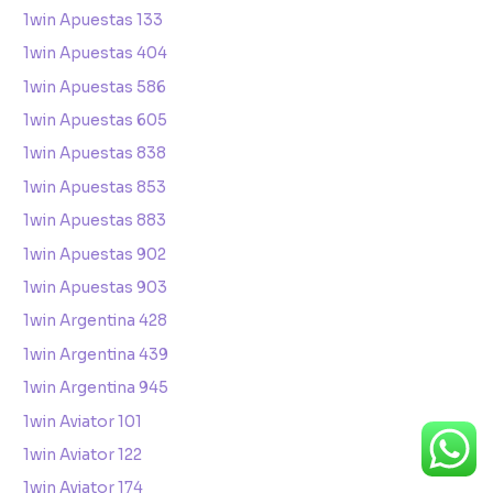
1win Apuestas 133
1win Apuestas 404
1win Apuestas 586
1win Apuestas 605
1win Apuestas 838
1win Apuestas 853
1win Apuestas 883
1win Apuestas 902
1win Apuestas 903
1win Argentina 428
1win Argentina 439
1win Argentina 945
1win Aviator 101
1win Aviator 122
1win Aviator 174