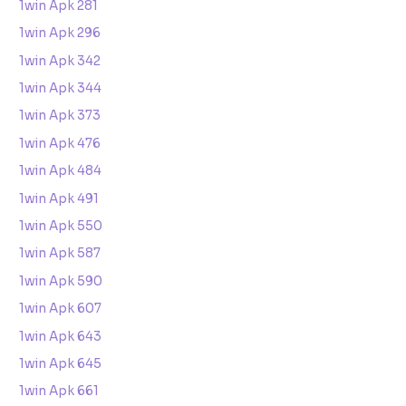
1win Apk 281
1win Apk 296
1win Apk 342
1win Apk 344
1win Apk 373
1win Apk 476
1win Apk 484
1win Apk 491
1win Apk 550
1win Apk 587
1win Apk 590
1win Apk 607
1win Apk 643
1win Apk 645
1win Apk 661