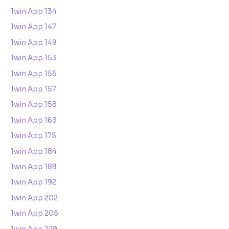
1win App 134
1win App 147
1win App 149
1win App 153
1win App 155
1win App 157
1win App 158
1win App 163
1win App 175
1win App 184
1win App 189
1win App 192
1win App 202
1win App 205