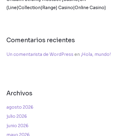
{Line|Collection|Range} Casino|Online Casino}
Comentarios recientes
Un comentarista de WordPress
en
¡Hola, mundo!
Archivos
agosto 2026
julio 2026
junio 2026
mayo 2026