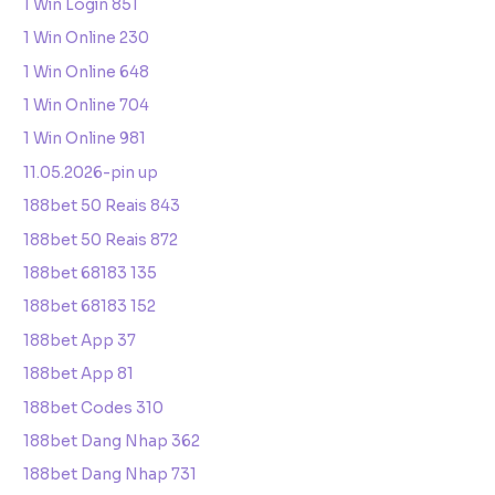
1 Win Login 851
1 Win Online 230
1 Win Online 648
1 Win Online 704
1 Win Online 981
11.05.2026-pin up
188bet 50 Reais 843
188bet 50 Reais 872
188bet 68183 135
188bet 68183 152
188bet App 37
188bet App 81
188bet Codes 310
188bet Dang Nhap 362
188bet Dang Nhap 731