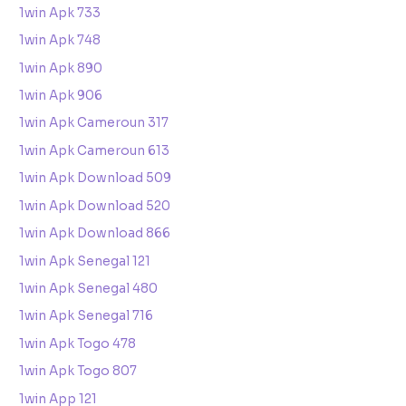
1win Apk 733
1win Apk 748
1win Apk 890
1win Apk 906
1win Apk Cameroun 317
1win Apk Cameroun 613
1win Apk Download 509
1win Apk Download 520
1win Apk Download 866
1win Apk Senegal 121
1win Apk Senegal 480
1win Apk Senegal 716
1win Apk Togo 478
1win Apk Togo 807
1win App 121