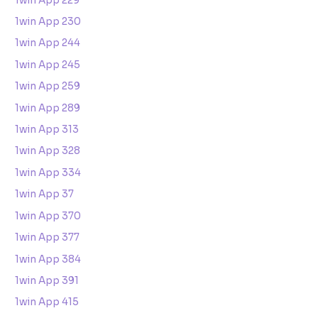
1win App 229
1win App 230
1win App 244
1win App 245
1win App 259
1win App 289
1win App 313
1win App 328
1win App 334
1win App 37
1win App 370
1win App 377
1win App 384
1win App 391
1win App 415