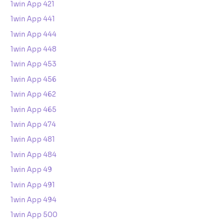
1win App 421
1win App 441
1win App 444
1win App 448
1win App 453
1win App 456
1win App 462
1win App 465
1win App 474
1win App 481
1win App 484
1win App 49
1win App 491
1win App 494
1win App 500