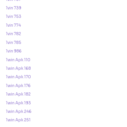
1vin 739
1vin 753
1vin 774
1vin 782
1vin 785
1vin 986
1win Apk 110
1win Apk 168
1win Apk 170
1win Apk 176
1win Apk 182
1win Apk 193
1win Apk 246
1win Apk 251