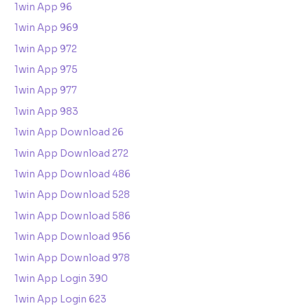
1win App 96
1win App 969
1win App 972
1win App 975
1win App 977
1win App 983
1win App Download 26
1win App Download 272
1win App Download 486
1win App Download 528
1win App Download 586
1win App Download 956
1win App Download 978
1win App Login 390
1win App Login 623