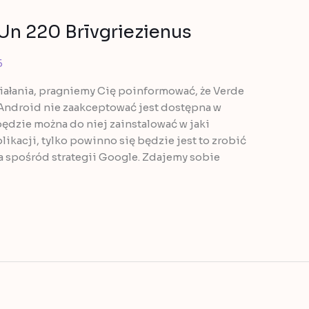
n 220 Brīvgriezienus
5
ałania, pragniemy Cię poinformować, że Verde
 Android nie zaakceptować jest dostępna w
 będzie można do niej zainstalować w jaki
kacji, tylko powinno się będzie jest to zrobić
a spośród strategii Google. Zdajemy sobie