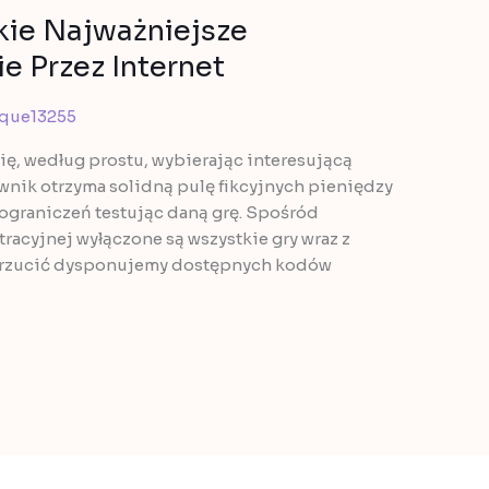
kie Najważniejsze
 Przez Internet
que13255
ę, według prostu, wybierając interesującą
wnik otrzyma solidną pulę fikcyjnych pieniędzy
 ograniczeń testując daną grę. Spośród
acyjnej wyłączone są wszystkie gry wraz z
odrzucić dysponujemy dostępnych kodów