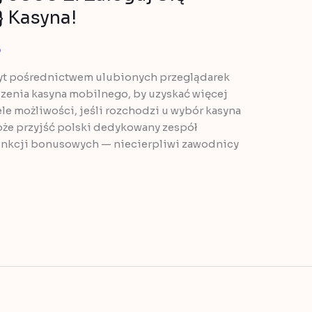
 Kasyna!
5
yt pośrednictwem ulubionych przeglądarek
zenia kasyna mobilnego, by uzyskać więcej
ele możliwości, jeśli rozchodzi u wybór kasyna
że przyjść polski dedykowany zespół
funkcji bonusowych — niecierpliwi zawodnicy