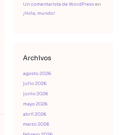
Un comentarista de WordPress
en
¡Hola, mundo!
Archivos
agosto 2026
julio 2026
junio 2026
mayo 2026
abril 2026
marzo 2026
febrero 2026