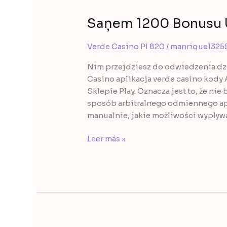
Saņem 1200 Bonusu U
Saņem
1200
Bonusu
Verde Casino Pl 820
/
manrique1325
Un
Nim przejdziesz do odwiedzenia dzi
220
Casino aplikacja verde casino kody
Brīvgriezienus
Sklepie Play. Oznacza jest to, że nie
sposób arbitralnego odmiennego apli
manualnie, jakie możliwości wypływ
Leer más »