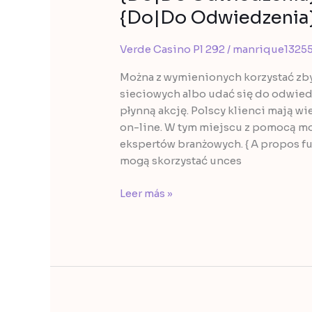
{Oferuje|Proponuje|Podaje}
{Do|Do Odwiedzenia}
{Do|Do
Odwiedzenia}
Verde Casino Pl 292
/
manrique1325
5000
Zł
Można z wymienionych korzystać zb
Zaloguj
sieciowych albo udać się do odwied
Się
płynną akcję. Polscy klienci mają wi
{Do|Do
on-line. W tym miejscu z pomocą mo
Odwiedzenia}
ekspertów branżowych. { A propos 
Kasyna!
mogą skorzystać unces
Leer más »