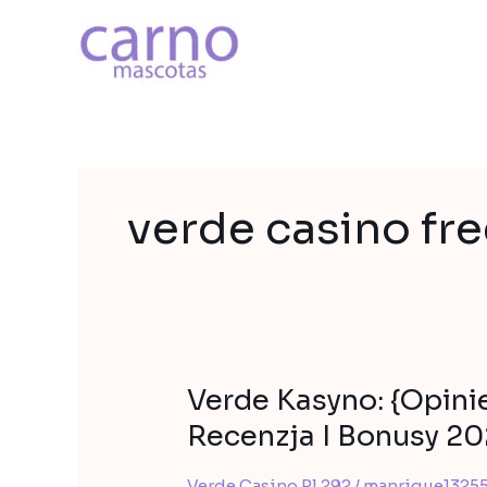
Ir
al
contenido
verde casino fre
Verde Kasyno: {Opini
Verde
Kasyno:
Recenzja I Bonusy 2
{Opinie|Recenzje|Poglądy},
Recenzja
Verde Casino Pl 292
/
manrique1325