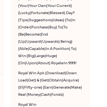
{Your|Your Own|Your Current}
{Lucky|Fortunate|Blessed} Day?
{Tips|Suggestions|Ideas} {To|In
{Order|Purchase|Buy} To|To
{Be|Become|End
{Up|Upward|Upwards} Being}
{Able|Capable|In A Position} To}
Win {Big|Large|Huge}
{On|Upon|About} Royalwin 999!
Royal Win Apk {Download|Down
Load|Get} & {Get|Obtain|Acquire}
{51|Fifty-one} {Earn|Generate|Make}
Real {Money|Cash|Funds}
Royal Win