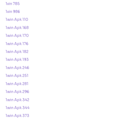
1vin 785
1vin 986
1win Apk 110
1win Apk 168
1win Apk 170
1win Apk 176
1win Apk 182
1win Apk 193
1win Apk 246
1win Apk 251
1win Apk 281
1win Apk 296
1win Apk 342
1win Apk 344
1win Apk 373