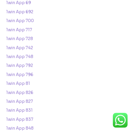
1win App 69
1win App 692
1win App 700
1win App 717
1win App 728
1win App 742
1win App 748
1win App 792
1win App 796
1win App 81
1win App 826
1win App 827
1win App 831
1win App 837
1win App 848