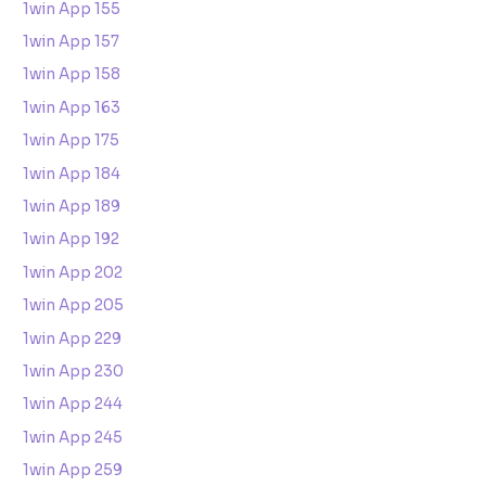
1win App 155
1win App 157
1win App 158
1win App 163
1win App 175
1win App 184
1win App 189
1win App 192
1win App 202
1win App 205
1win App 229
1win App 230
1win App 244
1win App 245
1win App 259