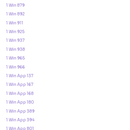
1 Win 879
1 Win 892
1 Win 911
1 Win 925
1 Win 937
1 Win 938
1 Win 965
1 Win 966
1 Win App 137
1 Win App 167
1 Win App 168
1 Win App 180
1 Win App 389
1 Win App 394
1 Win App 801