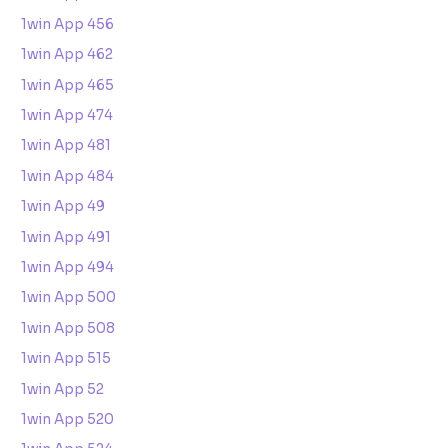
1win App 456
1win App 462
1win App 465
1win App 474
1win App 481
1win App 484
1win App 49
1win App 491
1win App 494
1win App 500
1win App 508
1win App 515
1win App 52
1win App 520