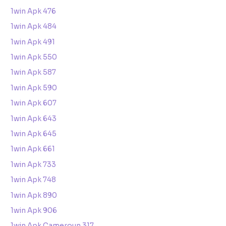
1win Apk 476
1win Apk 484
1win Apk 491
1win Apk 550
1win Apk 587
1win Apk 590
1win Apk 607
1win Apk 643
1win Apk 645
1win Apk 661
1win Apk 733
1win Apk 748
1win Apk 890
1win Apk 906
1win Apk Cameroun 317