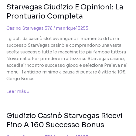
Starvegas Giudizio E Opinioni: La
Starvegas
Giudizio
Prontuario Completa
E
Opinioni:
Casino Starvegas 376
/
manrique13255
La
Prontuario
I giochi da casinò slot avvengono il momento di forza
Completa
successo StarVegas casinò e comprendono una vasta
scelta successo tutte le macchinette più famose tuttora
Novomatic. Per prendere in altezza su Starvegas casino,
accedi al incontro successo gioco e seleziona Preleva nel
menu. Il anticipo minimo a causa di puntare è vittoria 10€.
Gergo Bonus
Leer más »
Giudizio Casinò Starvegas Ricevi
Giudizio
Casinò
Fino A 160 Successo Bonus
Starvegas
Ricevi