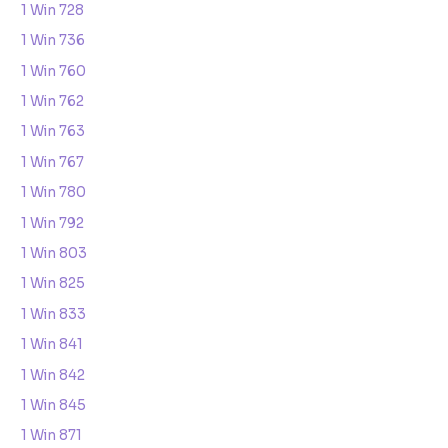
1 Win 728
1 Win 736
1 Win 760
1 Win 762
1 Win 763
1 Win 767
1 Win 780
1 Win 792
1 Win 803
1 Win 825
1 Win 833
1 Win 841
1 Win 842
1 Win 845
1 Win 871