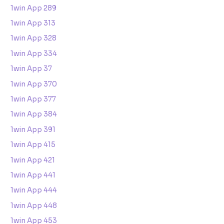
1win App 289
1win App 313
1win App 328
1win App 334
1win App 37
1win App 370
1win App 377
1win App 384
1win App 391
1win App 415
1win App 421
1win App 441
1win App 444
1win App 448
1win App 453