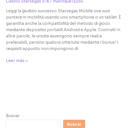
Casino Starvegas 376
/
manrique13255
Fino
A
Leggi la giudizio successo Starvegas Mobile ove vuoi
160
puntare in mobilità usando uno smartphone o un tablet. È
Successo
garantita anche la compatibilità del metodo di gioco
Bonus
mediante dispositivi portatili Android e Apple. Costruiti In
altre parole, le vincite avvengono sempre reali e
prelevabili, persino qualora ottenute mediante i bonus! I
requisiti appunto non impongono di
Leer más »
Buscar
Buscar