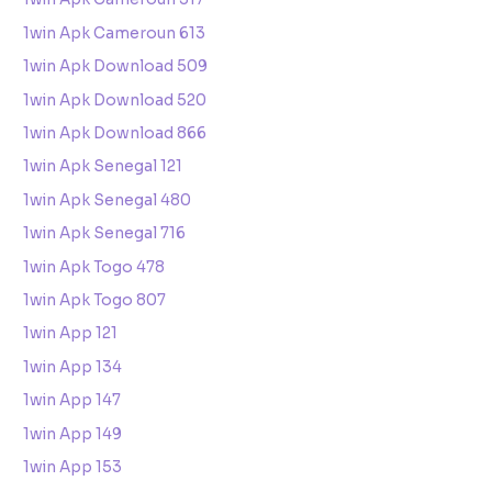
1win Apk Cameroun 613
1win Apk Download 509
1win Apk Download 520
1win Apk Download 866
1win Apk Senegal 121
1win Apk Senegal 480
1win Apk Senegal 716
1win Apk Togo 478
1win Apk Togo 807
1win App 121
1win App 134
1win App 147
1win App 149
1win App 153