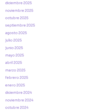
diciembre 2025
noviembre 2025
octubre 2025
septiembre 2025
agosto 2025
julio 2025
junio 2025
mayo 2025
abril 2025
marzo 2025
febrero 2025
enero 2025
diciembre 2024
noviembre 2024
octubre 2024