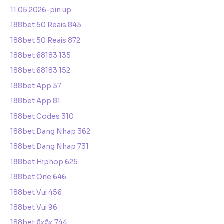
11.05.2026-pin up
188bet 50 Reais 843
188bet 50 Reais 872
188bet 68183 135
188bet 68183 152
188bet App 37
188bet App 81
188bet Codes 310
188bet Dang Nhap 362
188bet Dang Nhap 731
188bet Hiphop 625
188bet One 646
188bet Vui 456
188bet Vui 96
188bet มือถือ 744