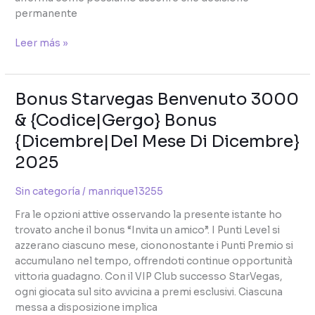
permanente
Leer más »
Bonus Starvegas Benvenuto 3000
Bonus
Starvegas
& {Codice|Gergo} Bonus
Benvenuto
{Dicembre|Del Mese Di Dicembre}
3000
&
2025
{Codice|Gergo}
Bonus
Sin categoría
/
manrique13255
{Dicembre|Del
Fra le opzioni attive osservando la presente istante ho
Mese
trovato anche il bonus “Invita un amico”. I Punti Level si
Di
azzerano ciascuno mese, ciononostante i Punti Premio si
Dicembre}
accumulano nel tempo, offrendoti continue opportunità
2025
vittoria guadagno. Con il VIP Club successo StarVegas,
ogni giocata sul sito avvicina a premi esclusivi. Ciascuna
messa a disposizione implica