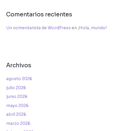
Comentarios recientes
Un comentarista de WordPress
en
¡Hola, mundo!
Archivos
agosto 2026
julio 2026
junio 2026
mayo 2026
abril 2026
marzo 2026