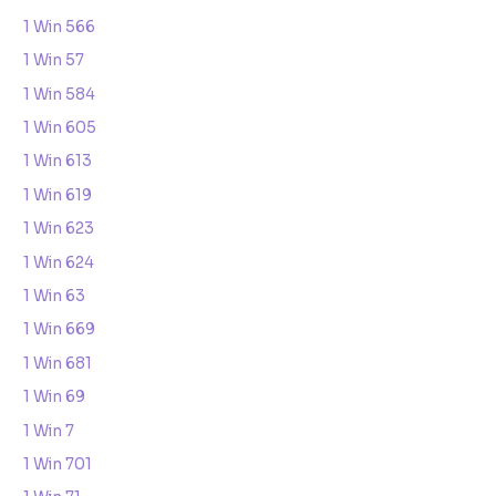
1 Win 566
1 Win 57
1 Win 584
1 Win 605
1 Win 613
1 Win 619
1 Win 623
1 Win 624
1 Win 63
1 Win 669
1 Win 681
1 Win 69
1 Win 7
1 Win 701