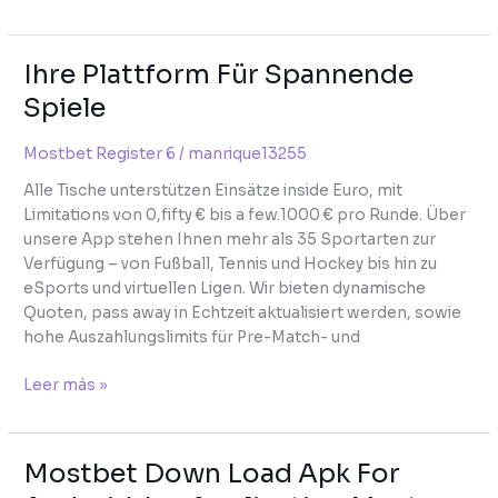
Ihre Plattform Für Spannende
Ihre
Plattform
Spiele
Für
Spannende
Mostbet Register 6
/
manrique13255
Spiele
Alle Tische unterstützen Einsätze inside Euro, mit
Limitations von 0,fifty € bis a few.1000 € pro Runde. Über
unsere App stehen Ihnen mehr als 35 Sportarten zur
Verfügung – von Fußball, Tennis und Hockey bis hin zu
eSports und virtuellen Ligen. Wir bieten dynamische
Quoten, pass away in Echtzeit aktualisiert werden, sowie
hohe Auszahlungslimits für Pre-Match- und
Leer más »
Mostbet Down Load Apk For
Mostbet
Down