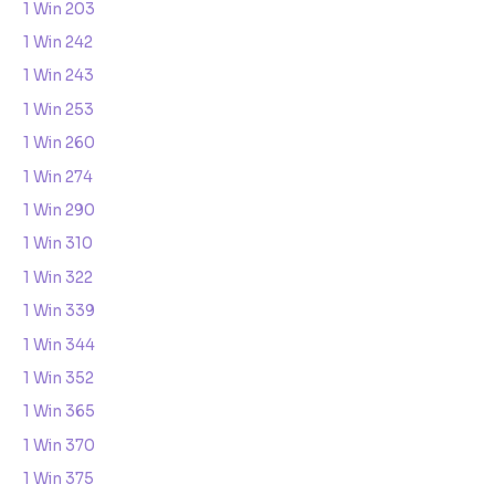
1 Win 203
1 Win 242
1 Win 243
1 Win 253
1 Win 260
1 Win 274
1 Win 290
1 Win 310
1 Win 322
1 Win 339
1 Win 344
1 Win 352
1 Win 365
1 Win 370
1 Win 375