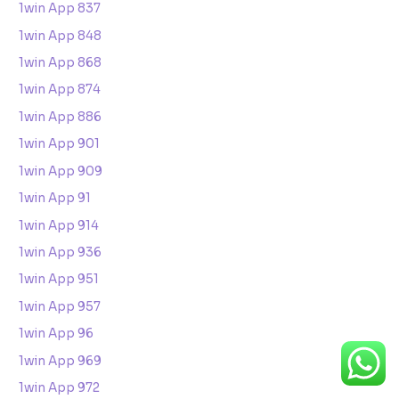
1win App 837
1win App 848
1win App 868
1win App 874
1win App 886
1win App 901
1win App 909
1win App 91
1win App 914
1win App 936
1win App 951
1win App 957
1win App 96
1win App 969
1win App 972