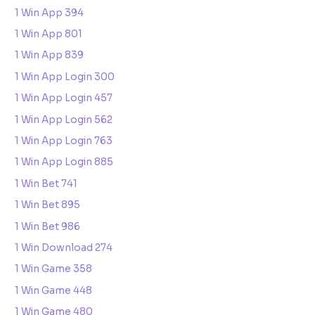
1 Win App 394
1 Win App 801
1 Win App 839
1 Win App Login 300
1 Win App Login 457
1 Win App Login 562
1 Win App Login 763
1 Win App Login 885
1 Win Bet 741
1 Win Bet 895
1 Win Bet 986
1 Win Download 274
1 Win Game 358
1 Win Game 448
1 Win Game 480