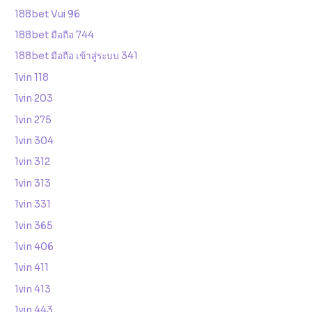
188bet Vui 96
188bet มือถือ 744
188bet มือถือ เข้าสู่ระบบ 341
1vin 118
1vin 203
1vin 275
1vin 304
1vin 312
1vin 313
1vin 331
1vin 365
1vin 406
1vin 411
1vin 413
1vin 443