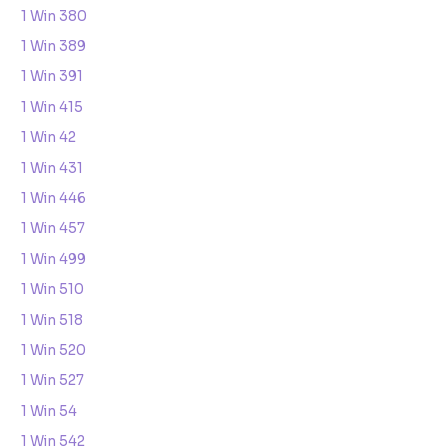
1 Win 380
1 Win 389
1 Win 391
1 Win 415
1 Win 42
1 Win 431
1 Win 446
1 Win 457
1 Win 499
1 Win 510
1 Win 518
1 Win 520
1 Win 527
1 Win 54
1 Win 542