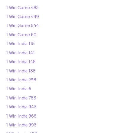
1 Win Game 482
1 Win Game 499
1 Win Game 544
1 Win Game 60
1 Win India 115
1 Win India 141
1 Win India 148
1 Win India 185
1 Win India 298
1 Win India 6
1 Win India 753
1 Win India 943
1 Win India 968
1 Win India 993