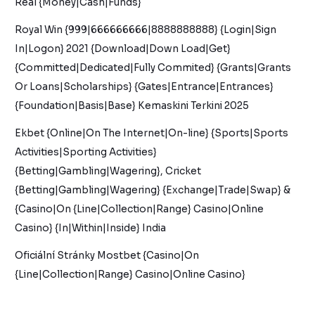
Real {Money|Cash|Funds}
Royal Win {999|666666666|8888888888} {Login|Sign
In|Logon} 2021 {Download|Down Load|Get}
{Committed|Dedicated|Fully Commited} {Grants|Grants
Or Loans|Scholarships} {Gates|Entrance|Entrances}
{Foundation|Basis|Base} Kemaskini Terkini 2025
Ekbet {Online|On The Internet|On-line} {Sports|Sports
Activities|Sporting Activities}
{Betting|Gambling|Wagering}, Cricket
{Betting|Gambling|Wagering} {Exchange|Trade|Swap} &
{Casino|On {Line|Collection|Range} Casino|Online
Casino} {In|Within|Inside} India
Oficiální Stránky Mostbet {Casino|On
{Line|Collection|Range} Casino|Online Casino}