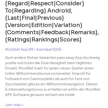
{Regard|Respect|Consider}
{Free|Totally
To|Regarding} Android,
Free|Free
Of
{Last|Final|Previous}
Charge}
{Version|Edition|Variation}
{For|With
{Comments|Feedback|Remarks},
{Regard|Respect|Consider}
To|Regarding}
{Ratings|Rankings|Scores}
Android,
{Last|Final|Previous}
Mostbet App 89
/
manrique13255
{Version|Edition|Variation}
Auch andere Nutzer bewerten pass away App durchweg
{Comments|Feedback|Remarks},
positiv und loben die Zuverlässigkeit beim täglichen
{Ratings|Rankings|Scores}
Einsatz. MostBet loath für jeden neuen Spieler einen
tollen Willkommensbonus vorbereitet. Sowohl für
Followers von Casinospielen als auch für Fans von
Sportwetten gibt es ein Willkommensangebot. Diesen
Ersteinzahlungsbonus zu erhalten ist within der MostBet
APK Software genauso einfach wie inside
Leer más »