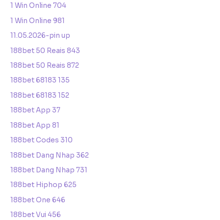
1 Win Online 704
1 Win Online 981
11.05.2026-pin up
188bet 50 Reais 843
188bet 50 Reais 872
188bet 68183 135
188bet 68183 152
188bet App 37
188bet App 81
188bet Codes 310
188bet Dang Nhap 362
188bet Dang Nhap 731
188bet Hiphop 625
188bet One 646
188bet Vui 456