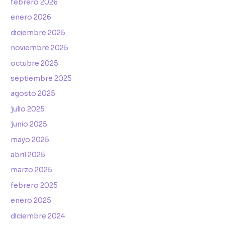
febrero 2026
enero 2026
diciembre 2025
noviembre 2025
octubre 2025
septiembre 2025
agosto 2025
julio 2025
junio 2025
mayo 2025
abril 2025
marzo 2025
febrero 2025
enero 2025
diciembre 2024