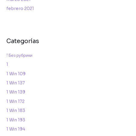
febrero 2021
Categorías
! Без рубрики
1
1 Win 109
1 Win 137
1 Win 139
1 Win 172
1 Win 183
1 Win 193
1 Win 194