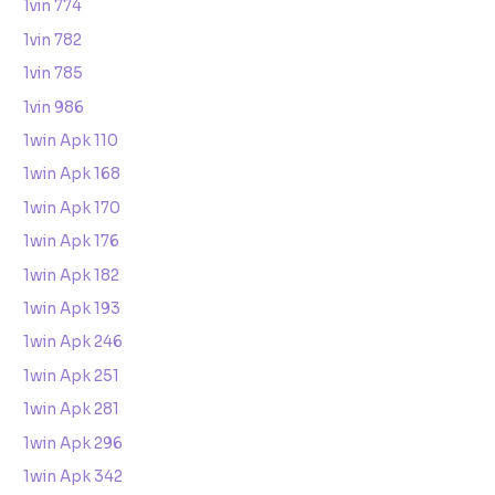
1vin 774
1vin 782
1vin 785
1vin 986
1win Apk 110
1win Apk 168
1win Apk 170
1win Apk 176
1win Apk 182
1win Apk 193
1win Apk 246
1win Apk 251
1win Apk 281
1win Apk 296
1win Apk 342