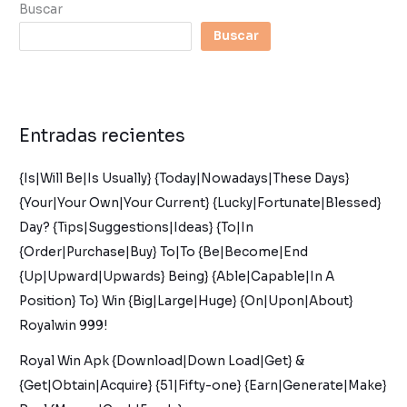
Buscar
Buscar
Entradas recientes
{Is|Will Be|Is Usually} {Today|Nowadays|These Days}
{Your|Your Own|Your Current} {Lucky|Fortunate|Blessed}
Day? {Tips|Suggestions|Ideas} {To|In
{Order|Purchase|Buy} To|To {Be|Become|End
{Up|Upward|Upwards} Being} {Able|Capable|In A
Position} To} Win {Big|Large|Huge} {On|Upon|About}
Royalwin 999!
Royal Win Apk {Download|Down Load|Get} &
{Get|Obtain|Acquire} {51|Fifty-one} {Earn|Generate|Make}