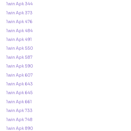
1win Apk 344
1win Apk 373
1win Apk 476
1win Apk 484
1win Apk 491
1win Apk 550
1win Apk 587
1win Apk 590
1win Apk 607
1win Apk 643
1win Apk 645
1win Apk 661
1win Apk 733
1win Apk 748
1win Apk 890