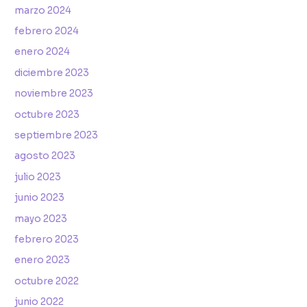
marzo 2024
febrero 2024
enero 2024
diciembre 2023
noviembre 2023
octubre 2023
septiembre 2023
agosto 2023
julio 2023
junio 2023
mayo 2023
febrero 2023
enero 2023
octubre 2022
junio 2022