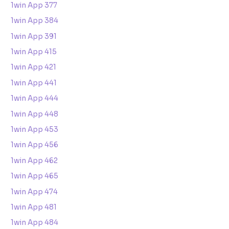
1win App 377
1win App 384
1win App 391
1win App 415
1win App 421
1win App 441
1win App 444
1win App 448
1win App 453
1win App 456
1win App 462
1win App 465
1win App 474
1win App 481
1win App 484