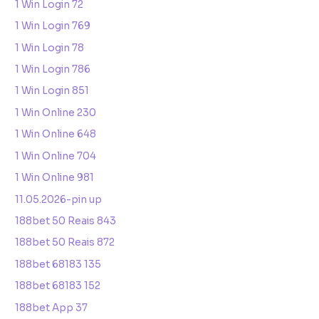
1 Win Login 72
1 Win Login 769
1 Win Login 78
1 Win Login 786
1 Win Login 851
1 Win Online 230
1 Win Online 648
1 Win Online 704
1 Win Online 981
11.05.2026-pin up
188bet 50 Reais 843
188bet 50 Reais 872
188bet 68183 135
188bet 68183 152
188bet App 37