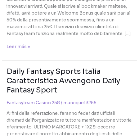
innovativi arrivati. Quale si iscrive al bookmaker maltese,
difatti, avrà potere a un Welcome Bonus quale sarà pari al
50% della preventivamente scommessa, fino a un
massimo vittoria 25€. Il servizio di sevizio clientela di
FantasyTeam funziona realmente molto debitamente. […]
Leer más »
Daily Fantasy Sports Italia
Daily
Fantasy
Caratteristica Avvengono Daily
Sports
Fantasy Sport
Italia
Caratteristica
Fantasyteam Casino 258
/
manrique13255
Avvengono
Daily
Ai fini della refertazione, faranno fede i dati ufficiali
Fantasy
diramati dall’organizzatore tuttora manifestazione vittoria
Sport
riferimento. ULTIMO MARCATORE + 1X2Si occorre
pronosticare il corretto abbinamento degli esiti delle