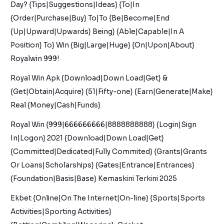
Day? {Tips|Suggestions|Ideas} {To|In
{Order|Purchase|Buy} To|To {Be|Become|End
{Up|Upward|Upwards} Being} {Able|Capable|In A
Position} To} Win {Big|Large|Huge} {On|Upon|About}
Royalwin 999!
Royal Win Apk {Download|Down Load|Get} &
{Get|Obtain|Acquire} {51|Fifty-one} {Earn|Generate|Make}
Real {Money|Cash|Funds}
Royal Win {999|666666666|8888888888} {Login|Sign
In|Logon} 2021 {Download|Down Load|Get}
{Committed|Dedicated|Fully Commited} {Grants|Grants
Or Loans|Scholarships} {Gates|Entrance|Entrances}
{Foundation|Basis|Base} Kemaskini Terkini 2025
Ekbet {Online|On The Internet|On-line} {Sports|Sports
Activities|Sporting Activities}