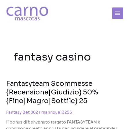
Ir
al
contenido
fantasy casino
Fantasyteam Scommesse
Fantasyteam
Scommesse
{Recensione|Giudizio} 50%
{Recensione|Giudizio}
{Fino|Magro|Sottile} 25
50%
{Fino|Magro|Sottile}
Fantasy Bet 862
/
manrique13255
25
Il bonus di benvenuto targato FANTASYTEAM è
condizione creato apposta per indulgere al preferibile i