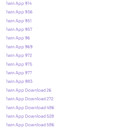
1win App 914
1win App 936
1win App 951
1win App 957
1win App 96
1win App 969
1win App 972
1win App 975
1win App 977
1win App 983
1win App Download 26
1win App Download 272
1win App Download 486
1win App Download 528
1win App Download 586