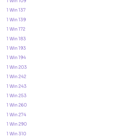
1 Win 109
1 Win 137
1 Win 139
1 Win 172
1 Win 183
1 Win 193
1 Win 194
1 Win 203
1 Win 242
1 Win 243
1 Win 253
1 Win 260
1 Win 274
1 Win 290
1 Win 310