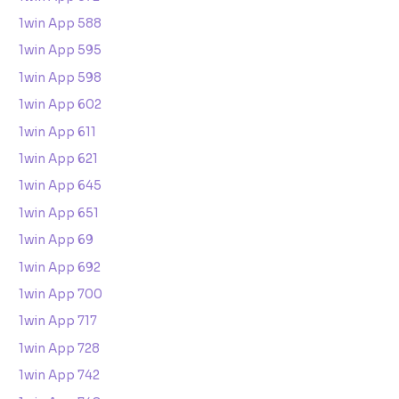
1win App 588
1win App 595
1win App 598
1win App 602
1win App 611
1win App 621
1win App 645
1win App 651
1win App 69
1win App 692
1win App 700
1win App 717
1win App 728
1win App 742