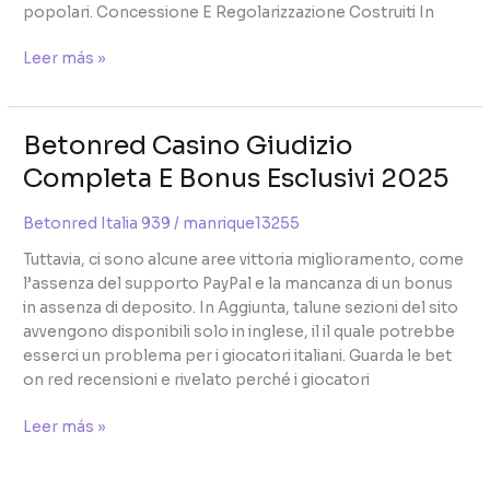
popolari. Concessione E Regolarizzazione Costruiti In
Leer más »
Betonred Casino Giudizio
Betonred
Casino
Completa E Bonus Esclusivi 2025
Giudizio
Completa
Betonred Italia 939
/
manrique13255
E
Bonus
Tuttavia, ci sono alcune aree vittoria miglioramento, come
Esclusivi
l’assenza del supporto PayPal e la mancanza di un bonus
2025
in assenza di deposito. In Aggiunta, talune sezioni del sito
avvengono disponibili solo in inglese, il il quale potrebbe
esserci un problema per i giocatori italiani. Guarda le bet
on red recensioni e rivelato perché i giocatori
Leer más »