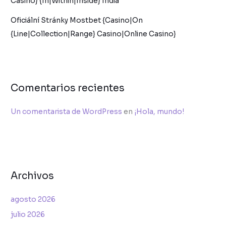
Casino} {In|Within|Inside} India
Oficiální Stránky Mostbet {Casino|On
{Line|Collection|Range} Casino|Online Casino}
Comentarios recientes
Un comentarista de WordPress
en
¡Hola, mundo!
Archivos
agosto 2026
julio 2026