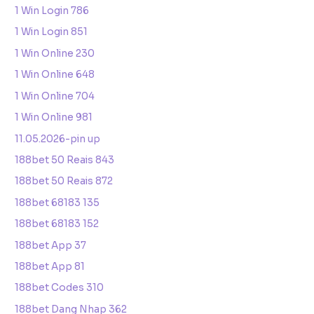
1 Win Login 786
1 Win Login 851
1 Win Online 230
1 Win Online 648
1 Win Online 704
1 Win Online 981
11.05.2026-pin up
188bet 50 Reais 843
188bet 50 Reais 872
188bet 68183 135
188bet 68183 152
188bet App 37
188bet App 81
188bet Codes 310
188bet Dang Nhap 362