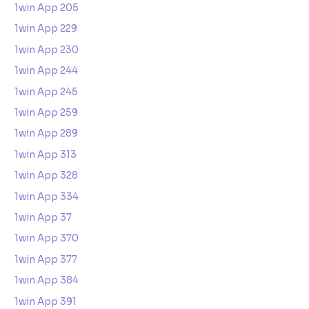
1win App 205
1win App 229
1win App 230
1win App 244
1win App 245
1win App 259
1win App 289
1win App 313
1win App 328
1win App 334
1win App 37
1win App 370
1win App 377
1win App 384
1win App 391