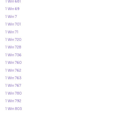
1 Win 681
1 Win 69
1 Win 7
1 Win 701
1 Win 71
1 Win 720
1 Win 728
1 Win 736
1 Win 760
1 Win 762
1 Win 763
1 Win 767
1 Win 780
1 Win 792
1 Win 803