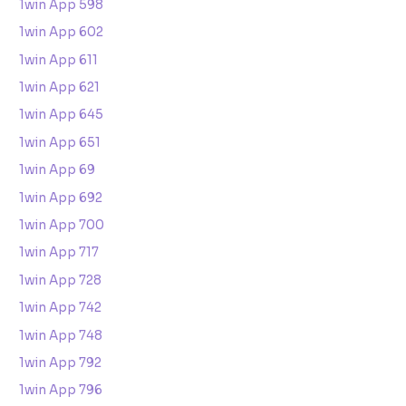
1win App 598
1win App 602
1win App 611
1win App 621
1win App 645
1win App 651
1win App 69
1win App 692
1win App 700
1win App 717
1win App 728
1win App 742
1win App 748
1win App 792
1win App 796