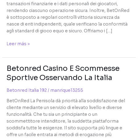
Casino
transazioni finanziarie e i dati personali dei giocatori,
Costruiti
rendendo ciascuno operazione sicura. Inoltre, BetOnRed
In
è sottoposto a regolari controlli vittoria sicurezza da
Italia
nasce di enti indipendenti, quale verificano la conformità
agli standard di gioco equo e sicuro. Offriamo i […]
Leer más »
Betonred Casino E Scommesse
Betonred
Casino
Sportive Osservando La Italia
E
Scommesse
Betonred Italia 192
/
manrique13255
Sportive
Osservando
BetOnRed La Penisola dà priorità alla soddisfazione del
La
cliente mediante un servizio di elevato livello e diverse
Italia
funzionalità. Che tu sia un principiante o un
scommettitore intenditore, la suddetta piattaforma
soddisfa tutte le esigenze. Il sito supporta più lingue e
offre un facile entrata ai metodi di erogazione più