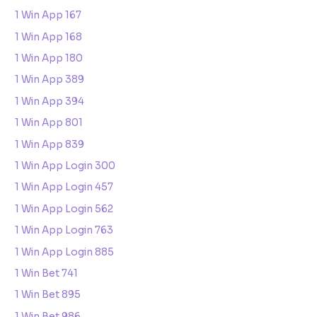
1 Win App 167
1 Win App 168
1 Win App 180
1 Win App 389
1 Win App 394
1 Win App 801
1 Win App 839
1 Win App Login 300
1 Win App Login 457
1 Win App Login 562
1 Win App Login 763
1 Win App Login 885
1 Win Bet 741
1 Win Bet 895
1 Win Bet 986