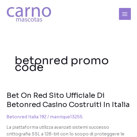
Ir
al
contenido
betonred promo
code
Bet On Red️ Sito Ufficiale Di
Bet
On
Betonred Casino Costruiti In Italia
Red️
Sito
Betonred Italia 192
/
manrique13255
Ufficiale
Di
La piattaforma utilizza avanzati sistemi successo
Betonred
crittografia SSL a 128-bit con lo scopo di proteggere le