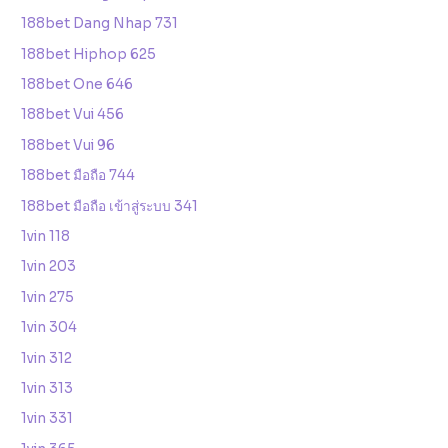
188bet Dang Nhap 731
188bet Hiphop 625
188bet One 646
188bet Vui 456
188bet Vui 96
188bet มือถือ 744
188bet มือถือ เข้าสู่ระบบ 341
1vin 118
1vin 203
1vin 275
1vin 304
1vin 312
1vin 313
1vin 331