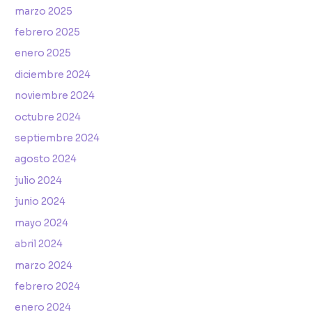
marzo 2025
febrero 2025
enero 2025
diciembre 2024
noviembre 2024
octubre 2024
septiembre 2024
agosto 2024
julio 2024
junio 2024
mayo 2024
abril 2024
marzo 2024
febrero 2024
enero 2024