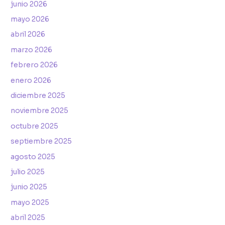
junio 2026
mayo 2026
abril 2026
marzo 2026
febrero 2026
enero 2026
diciembre 2025
noviembre 2025
octubre 2025
septiembre 2025
agosto 2025
julio 2025
junio 2025
mayo 2025
abril 2025