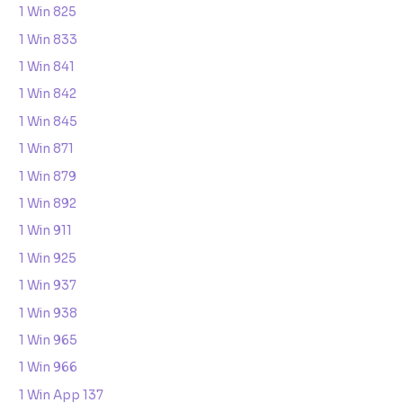
1 Win 825
1 Win 833
1 Win 841
1 Win 842
1 Win 845
1 Win 871
1 Win 879
1 Win 892
1 Win 911
1 Win 925
1 Win 937
1 Win 938
1 Win 965
1 Win 966
1 Win App 137