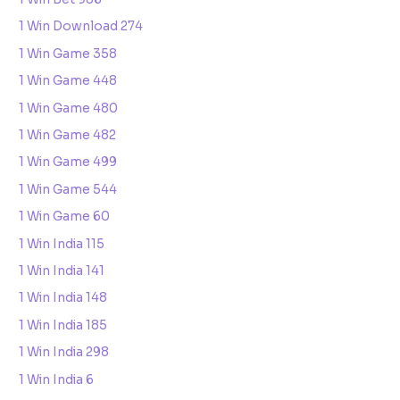
1 Win Download 274
1 Win Game 358
1 Win Game 448
1 Win Game 480
1 Win Game 482
1 Win Game 499
1 Win Game 544
1 Win Game 60
1 Win India 115
1 Win India 141
1 Win India 148
1 Win India 185
1 Win India 298
1 Win India 6