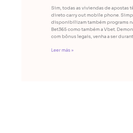
E
Sim, todas as viviendas de apostas 
Vantagens
direto carry out mobile phone. Simp
disponibilizam também programs nat
Bet365 como também a Vbet. Demonst
com bônus legais, venha a ser durant
Leer más »