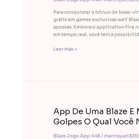
Bons
Jogos
Para conquistar o bônus de boas-vi
Online
grátis em games exclusivas weil Bla
De
apostas. Embora o application Fire n
2025
em tempo real, você tem a possibilid
Leer más »
App De Uma Blaze E 
App
De
Golpes O Qual Você N
Uma
Blaze
Blaze Jogo App 446
/
manrique1325