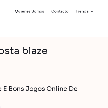
Quienes Somos
Contacto
Tienda
osta blaze
e E Bons Jogos Online De
5