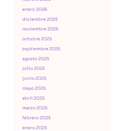
enero 2026
diciembre 2025
noviembre 2025
octubre 2025
septiembre 2025
agosto 2025
julio 2025
junio 2025
mayo 2025
abril 2025
marzo 2025
febrero 2025
enero 2025