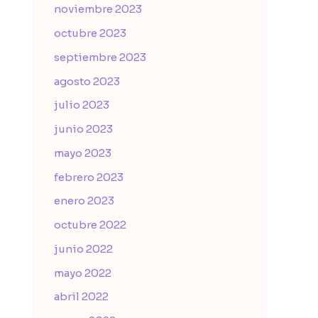
noviembre 2023
octubre 2023
septiembre 2023
agosto 2023
julio 2023
junio 2023
mayo 2023
febrero 2023
enero 2023
octubre 2022
junio 2022
mayo 2022
abril 2022