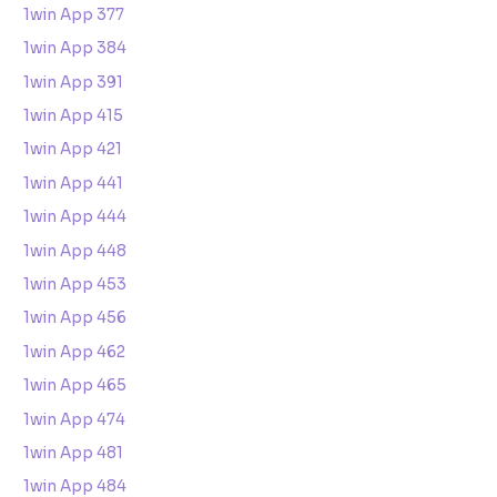
1win App 377
1win App 384
1win App 391
1win App 415
1win App 421
1win App 441
1win App 444
1win App 448
1win App 453
1win App 456
1win App 462
1win App 465
1win App 474
1win App 481
1win App 484