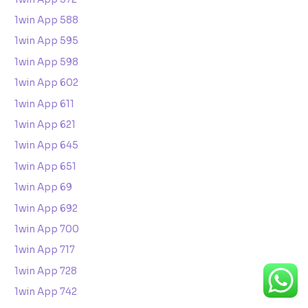
1win App 588
1win App 595
1win App 598
1win App 602
1win App 611
1win App 621
1win App 645
1win App 651
1win App 69
1win App 692
1win App 700
1win App 717
1win App 728
1win App 742