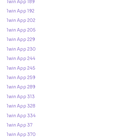
1win App 189
1win App 192
1win App 202
1win App 205
1win App 229
1win App 230
1win App 244
1win App 245
1win App 259
1win App 289
1win App 313
1win App 328
1win App 334
1win App 37
1win App 370