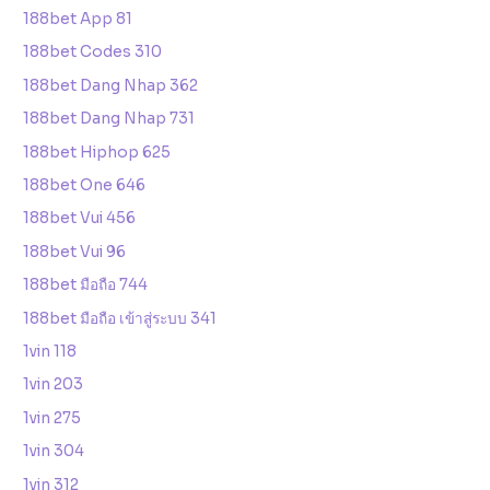
188bet App 81
188bet Codes 310
188bet Dang Nhap 362
188bet Dang Nhap 731
188bet Hiphop 625
188bet One 646
188bet Vui 456
188bet Vui 96
188bet มือถือ 744
188bet มือถือ เข้าสู่ระบบ 341
1vin 118
1vin 203
1vin 275
1vin 304
1vin 312