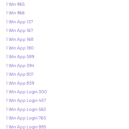
1 Win 965
1 Win 966
1 Win App 137
1 Win App 167
1 Win App 168
1 Win App 180
1 Win App 389
1 Win App 394
1 Win App 801
1 Win App 839
1 Win App Login 300
1 Win App Login 457
1 Win App Login 562
1 Win App Login 763
1 Win App Login 885