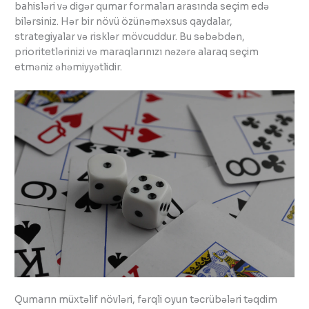
bahisləri və digər qumar formaları arasında seçim edə
bilərsiniz. Hər bir növü özünəməxsus qaydalar,
strategiyalar və risklər mövcuddur. Bu səbəbdən,
prioritetlərinizi və maraqlarınızı nəzərə alaraq seçim
etməniz əhəmiyyətlidir.
Qumarın müxtəlif növləri, fərqli oyun təcrübələri təqdim