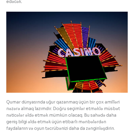
edəcək.
Qumar dünyasında uğur qazanmaq üçün bir çox amilləri
nəzərə almaq lazımdır. Doğru seçimlər etməklə müsbət
nəticələr əldə etmək mümkün olacaq. Bu sahədə daha
geniş bilgi əldə etmək üçün etibarlı mənbələrdən
faydalanın və oyun təcrübənizi daha da zənginləşdirin.