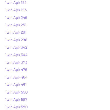
1win Apk 182
1win Apk 193
1win Apk 246
1win Apk 251
1win Apk 281
1win Apk 296
1win Apk 342
1win Apk 344
1win Apk 373
1win Apk 476
1win Apk 484
1win Apk 491
1win Apk 550
1win Apk 587
1win Apk 590