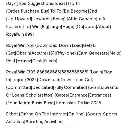
Day? {Tips|Suggestions|Ideas} {To|In
{Order|Purchase|Buy} To|To {Be|Become|End
{Up|Upward|Upwards} Being} {Able|Capable|In A
Position} To} Win {Big|Large|Huge} {On|Upon|About}
Royalwin 999!
Royal Win Apk {Download|Down Load|Get} &
{Get|Obtain|Acquire} {51|Fifty-one} {Earn|Generate|Make}
Real {Money|Cash|Funds}
Royal Win {999|666666666|8888888888} {Login|Sign
In|Logon} 2021 {Download|Down Load|Get}
{Committed|Dedicated|Fully Commited} {Grants|Grants
Or Loans|Scholarships} {Gates|Entrance|Entrances}
{Foundation|Basis|Base} Kemaskini Terkini 2025
Ekbet {Online|On The Internet|On-line} {Sports|Sports
Activities|Sporting Activities}