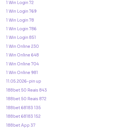
1 Win Login 72
1 Win Login 769
1 Win Login 78
1 Win Login 786
1 Win Login 851
1 Win Online 230
1 Win Online 648
1 Win Online 704
1 Win Online 981
11.05.2026-pin up
188bet 50 Reais 843
188bet 50 Reais 872
188bet 68183 135
188bet 68183 152
188bet App 37