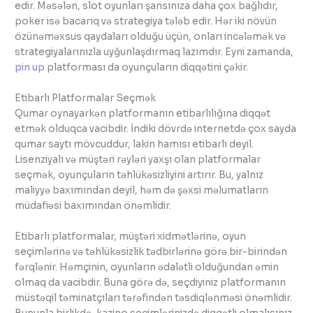
edir. Məsələn, slot oyunları şansınıza daha çox bağlıdır,
poker isə bacarıq və strategiya tələb edir. Hər iki növün
özünəməxsus qaydaları olduğu üçün, onları incələmək və
strategiyalarınızla uyğunlaşdırmaq lazımdır. Eyni zamanda,
pin up
platforması da oyunçuların diqqətini çəkir.
Etibarlı Platformalar Seçmək
Qumar oynayarkən platformanın etibarlılığına diqqət
etmək olduqca vacibdir. İndiki dövrdə internetdə çox sayda
qumar saytı mövcuddur, lakin hamısı etibarlı deyil.
Lisenziyalı və müştəri rəyləri yaxşı olan platformalar
seçmək, oyunçuların təhlükəsizliyini artırır. Bu, yalnız
maliyyə baxımından deyil, həm də şəxsi məlumatların
müdafiəsi baxımından önəmlidir.
Etibarlı platformalar, müştəri xidmətlərinə, oyun
seçimlərinə və təhlükəsizlik tədbirlərinə görə bir-birindən
fərqlənir. Həmçinin, oyunların ədalətli olduğundan əmin
olmaq da vacibdir. Buna görə də, seçdiyiniz platformanın
müstəqil təminatçıları tərəfindən təsdiqlənməsi önəmlidir.