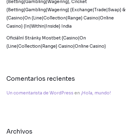
{Betting|Gambling|Wagering}, Cricket
{Betting|Gambling|Wagering} {Exchange|Trade|Swap} &
{Casino|On {Line|Collection|Range} Casino|Online
Casino} {In|Within|Inside} India
Oficiální Stránky Mostbet {Casino|On
{Line|Collection|Range} Casino|Online Casino}
Comentarios recientes
Un comentarista de WordPress
en
¡Hola, mundo!
Archivos