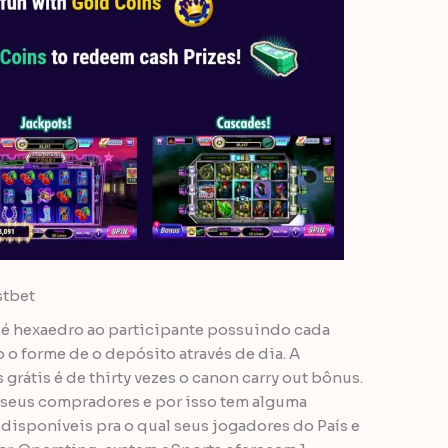
stbet
 é hexaedro ao participante possuindo cada
 forme de o depósito através de dia. A
grátis é de thirty vezes o canon carry out bônus.
seus compradores e por isso tem alguma
isponíveis pra o qual seus jogadores do País e