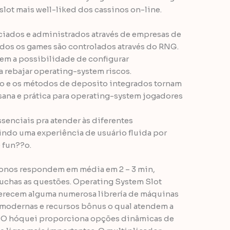
 slot mais well-liked dos cassinos on-line.
ciados e administrados através de empresas de
 dos os games são controlados através do RNG.
em a possibilidade de configurar
 rebajar operating-system riscos.
co e os métodos de deposito integrados tornam
 sana e prática para operating-system jogadores
senciais pra atender às diferentes
ndo uma experiência de usuário fluida por
 fun??o.
onos respondem em média em 2 – 3 min,
uchas as questões. Operating System Slot
recem alguma numerosa librería de máquinas
modernas e recursos bônus o qual atendem a
. O hóquei proporciona opções dinâmicas de