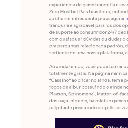
experiência de game tranquila e se
Zero Mostbet País brasileiro, enten
ao cliente infrecuente pra asegurar
m
tranquila e agradável para los dos 
de suporte ao consumidor 24/7 dedi
com quaisquer dúvidas ou dudas o qu
pra perguntas relacionada padrón, 
vertiente de uma nossa plataforma, es
Ao ainda tempo, você pode baixar o 
totalmente gratis. Na página main car
“Cassino” ao clicar no ainda, tem a 
jogos de albur possuindo o ainda n
Playson, Spinomenal, Matter-of-fact
dos caça-níqueis, há roleta e games 
palpitante possuindo crupiês ao viv