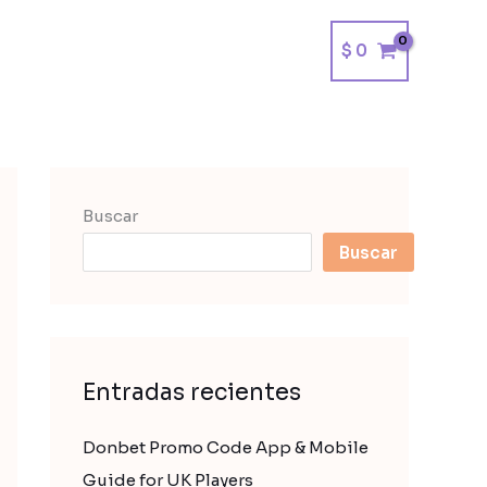
$
0
Buscar
Buscar
Entradas recientes
Donbet Promo Code App & Mobile
Guide for UK Players