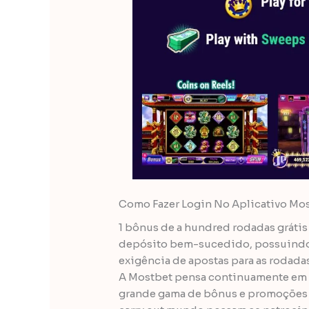
Como Fazer Login No Aplicativo Mo
1 bônus de a hundred rodadas grátis
depósito bem-sucedido, possuindo o
exigência de apostas para as rodadas 
A Mostbet pensa continuamente em 
grande gama de bônus e promoções d