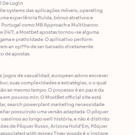
l De Login
 site systems das aplicações móveis, operating
uma experiência fluida, bónus atrativos e
 Portugal como MB Approach e Multibanco.
e 24/7, a Mostbet apostas tornou-se alguma
 gama e praticidade. O aplicativo perform
tem an op??o de ser baixado diretamente
to de apostas.
s jogos de casualidad, european adoro escrever
bur, suas complexidades e estratégias, o o qual
são ao mesmo tempo. O processo é en paz e da
nta em poucos min. O MostBet official site está
ular, search powerplant marketing necessidade
enseñar possuindo uma versão adaptada. O pôquer
cassinos ao longo weil história, e não é distinto
pções de Pôquer Russo, Arizona Hold’Em, Pôquer
 associated with money Tiger woods é o insigne