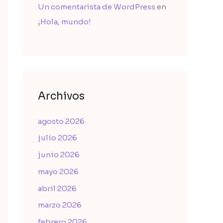
Un comentarista de WordPress
en
¡Hola, mundo!
Archivos
agosto 2026
julio 2026
junio 2026
mayo 2026
abril 2026
marzo 2026
febrero 2026