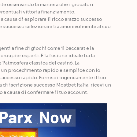
e osservando la maniera che i giocatori
rcentuali vittoria finanziamento.
 a causa di esplorare il ricco arazzo successo
 successo selezionare tra amorevolmente al suo
ti a fine di giochi come il baccarat e la
croupier esperti. È la fusione ideale tra la
e l’atmosfera classica del casinò. La
 è un procedimento rapido e semplice con lo
 accesso rapido. Fornisci ingenuamente il tuo
a di iscrizione successo Mostbet Italia, ricevi un
o a causa di confermare il tuo account.