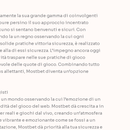
lamente la sua grande gamma di coinvolgenti
ppure persino il suo approccio incentrato
scuno si sentano benvenuti e sicuri. Con
ndo la un regno osservando la cui ogni
 solide pratiche vittoria sicurezza, è realizzato
e alla di essi sicurezza. L’impegno ancora oggi
ità traspare nelle sue pratiche di gioco
gevole delle quote di gioco. Combinando tutto
us allettanti, Mostbet diventa un’opzione
isti
n un mondo osservando la cui l’emozione di un
dità del gioco del web. Mostbet dà crescita a in
 reali e giochi dal vivo, creando un’atmosfera
 vibrante e emozionante come se fossi a un
itazione, Mostbet dà priorità alla tua sicurezza e