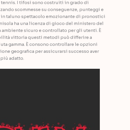
 tennis. I tifosi sono costruiti in grado di
iazzando scommesse su conseguenze, punteggi e
 in taluno spettacolo emozionante di pronostici
enisola ha una licenza di gioco del ministero del
ambiente sicuro e controllato per gli utenti. È
lità vittoria questi metodi può differire a
luta gamma. È consono controllare le opzioni
ione geografica per assicurarsi successo aver
 più adatto.