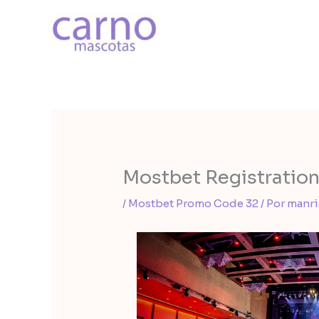
Ir
al
contenido
Mostbet Registratio
/
Mostbet Promo Code 32
/ Por
manri