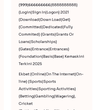
{999|666666666|8888888888}
{Login|Sign In|Logon} 2021
{Download|Down Load|Get}
{Committed|Dedicated|Fully
Commited} {Grants|Grants Or
Loans|Scholarships}
{Gates|Entrance|Entrances}
{Foundation|Basis|Base} Kemaskini
Terkini 2025
Ekbet {Online|On The Internet|On-
line} {Sports|Sports
Activities|Sporting Activities}
{Betting|Gambling|Wagering},
Cricket