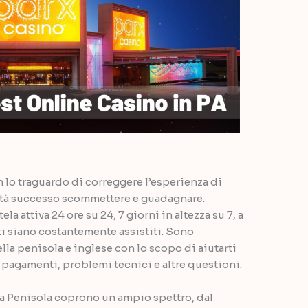
 lo traguardo di correggere l’esperienza di
tà successo scommettere e guadagnare.
la attiva 24 ore su 24, 7 giorni in altezza su 7, a
ti siano costantemente assistiti. Sono
lla penisola e inglese con lo scopo di aiutarti
 pagamenti, problemi tecnici e altre questioni.
a Penisola coprono un ampio spettro, dal