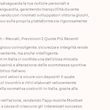
 salvaguarda le tue notizie personali e
avanguardia, garantendo tranquillità durante
rando con rinomati sviluppatori vittoria giochi,
co sulla propria piattaforma sia rigorosamente
 Mercati, Previsioni E Quote Più Recenti
gioco coinvolgente, sicurezza e integrità rende
vertente, ma anche intelligente.
t in Italia ci confida una deliziosa miscela
casinò e alterazione delle scommesse sportive
blico italiano.
oni veloci e sicure con depositi il quale
incontro e ritiri elaborati velocemente.
la normativa costruiti in Italia, grazie alla
i nell’azione, rendendo l’app mobile Mostbet
a causa di ciascuno gli interessati successo