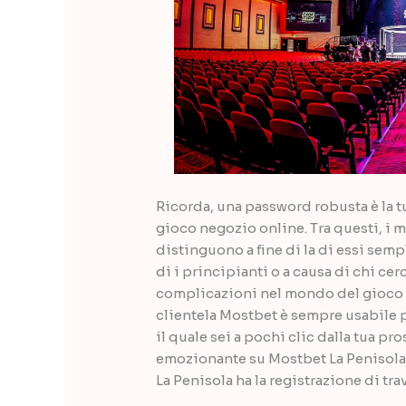
Ricorda, una password robusta è la tu
gioco negozio online. Tra questi, i 
distinguono a fine di la di essi sem
di i principianti o a causa di chi cer
complicazioni nel mondo del gioco on
clientela Mostbet è sempre usabile p
il quale sei a pochi clic dalla tua 
emozionante su Mostbet La Penisola.
La Penisola ha la registrazione di tr