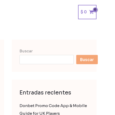
$
0
Buscar
Buscar
Entradas recientes
Donbet Promo Code App & Mobile
Guide for UK Players