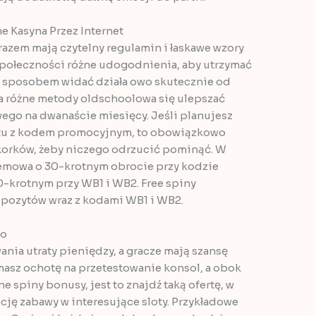
e Kasyna Przez Internet
azem mają czytelny regulamin i łaskawe wzory
 społeczności różne udogodnienia, aby utrzymać
m sposobem widać działa owo skutecznie od
na różne metody oldschoolowa się ulepszać
wego na dwanaście miesięcy. Jeśli planujesz
tu z kodem promocyjnym, to obowiązkowo
 korków, żeby niczego odrzucić pominąć. W
emowa o 30-krotnym obrocie przy kodzie
krotnym przy WB1 i WB2. Free spiny
epozytów wraz z kodami WB1 i WB2.
no
nia utraty pieniędzy, a gracze mają szansę
masz ochotę na przetestowanie konsol, a obok
 spiny bonusy, jest to znajdź taką ofertę, w
cję zabawy w interesujące sloty. Przykładowe