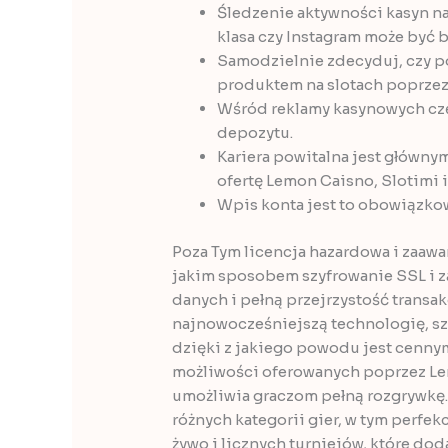
Śledzenie aktywności kasyn na
klasa czy Instagram może być 
Samodzielnie zdecyduj, czy p
produktem na slotach poprzez 
Wśród reklamy kasynowych czę
depozytu.
Kariera powitalna jest główn
ofertę Lemon Caisno, Slotimi 
Wpis konta jest to obowiązkow
Poza Tym licencja hazardowa i zaaw
jakim sposobem szyfrowanie SSL i 
danych i pełną przejrzystość transak
najnowocześniejszą technologię, s
dzięki z jakiego powodu jest cenn
możliwości oferowanych poprzez Lem
umożliwia graczom pełną rozgrywkę
różnych kategorii gier, w tym perfek
żywo i licznych turniejów, które do