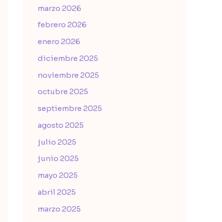
marzo 2026
febrero 2026
enero 2026
diciembre 2025
noviembre 2025
octubre 2025
septiembre 2025
agosto 2025
julio 2025
junio 2025
mayo 2025
abril 2025
marzo 2025