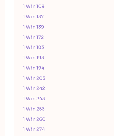
1 Win 109
1 Win 137
1 Win 139
1 Win 172
1 Win 183
1 Win 193
1 Win 194
1 Win 203
1 Win 242
1 Win 243
1 Win 253
1 Win 260
1 Win 274