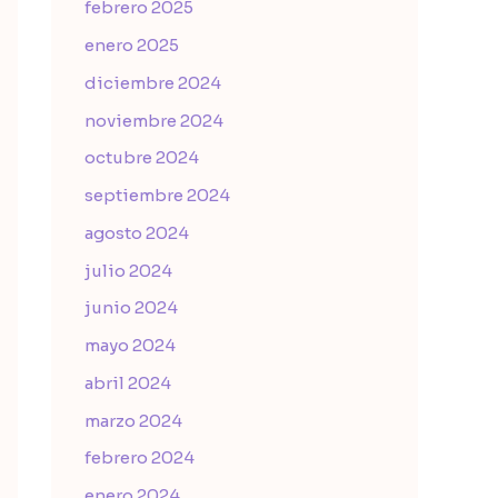
febrero 2025
enero 2025
diciembre 2024
noviembre 2024
octubre 2024
septiembre 2024
agosto 2024
julio 2024
junio 2024
mayo 2024
abril 2024
marzo 2024
febrero 2024
enero 2024