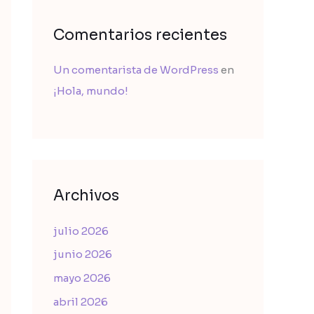
Comentarios recientes
Un comentarista de WordPress
en
¡Hola, mundo!
Archivos
julio 2026
junio 2026
mayo 2026
abril 2026