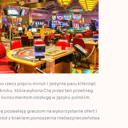
rzecz pięciu minut i jedynie paru kliknięć.
kroku, która wykona Cię przez ten przebieg.
ć konsumentom obsługę w języku polskim.
ję pozwalają graczom na wykorzystanie ofert i
gród z brakiem ponoszenia niebezpieczeństwa