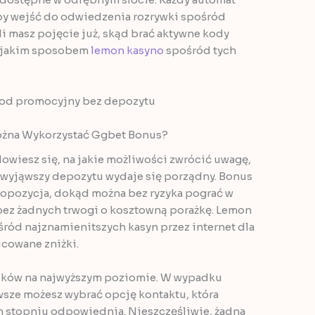
by wejść do odwiedzenia rozrywki spośród
 masz pojęcie już, skąd brać aktywne kody
, jakim sposobem
lemon kasyno
spośród tych
ożna Wykorzystać Ggbet Bonus?
owiesz się, na jakie możliwości zwrócić uwagę,
 wyjąwszy depozytu wydaje się porządny. Bonus
opozycja, dokąd można bez ryzyka pograć w
 bez żadnych trwogi o kosztowną porażkę. Lemon
ród najznamienitszych kasyn przez internet dla
icowane zniżki.
ików na najwyższym poziomie. W wypadku
sze możesz wybrać opcję kontaktu, która
m stopniu odpowiednia. Nieszczęśliwie, żadna