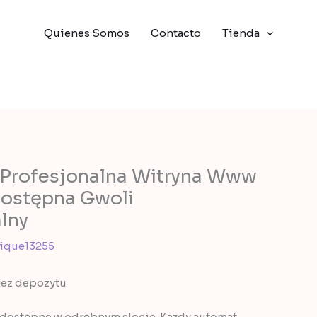
Quienes Somos
Contacto
Tienda
 Profesjonalna Witryna Www
Dostępna Gwoli
lny
ique13255
ą dostępne w odrębnym slocie. Każdy automat