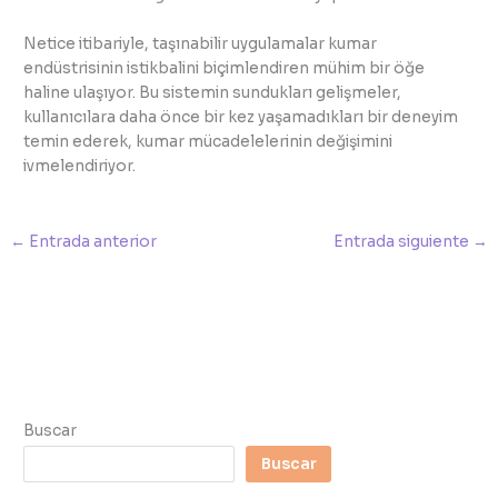
Netice itibariyle, taşınabilir uygulamalar kumar
endüstrisinin istikbalini biçimlendiren mühim bir öğe
haline ulaşıyor. Bu sistemin sundukları gelişmeler,
kullanıcılara daha önce bir kez yaşamadıkları bir deneyim
temin ederek, kumar mücadelelerinin değişimini
ivmelendiriyor.
←
Entrada anterior
Entrada siguiente
→
Buscar
Buscar