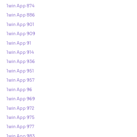
1win App 874
1win App 886
1win App 901
1win App 909
1win App 91
1win App 914
1win App 936
1win App 951
1win App 957
1win App 96
1win App 969
1win App 972
1win App 975
1win App 977
1win App 983