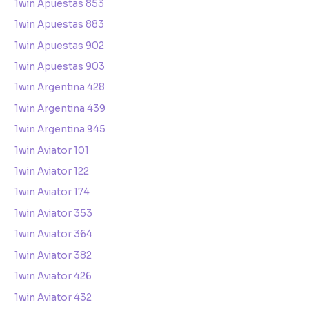
1win Apuestas 853
1win Apuestas 883
1win Apuestas 902
1win Apuestas 903
1win Argentina 428
1win Argentina 439
1win Argentina 945
1win Aviator 101
1win Aviator 122
1win Aviator 174
1win Aviator 353
1win Aviator 364
1win Aviator 382
1win Aviator 426
1win Aviator 432