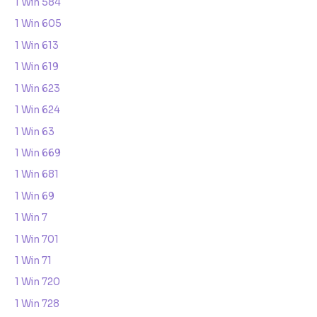
1 Win 584
1 Win 605
1 Win 613
1 Win 619
1 Win 623
1 Win 624
1 Win 63
1 Win 669
1 Win 681
1 Win 69
1 Win 7
1 Win 701
1 Win 71
1 Win 720
1 Win 728