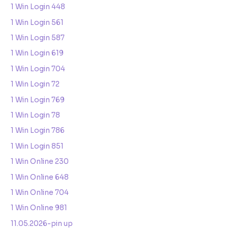
1 Win Login 448
1 Win Login 561
1 Win Login 587
1 Win Login 619
1 Win Login 704
1 Win Login 72
1 Win Login 769
1 Win Login 78
1 Win Login 786
1 Win Login 851
1 Win Online 230
1 Win Online 648
1 Win Online 704
1 Win Online 981
11.05.2026-pin up