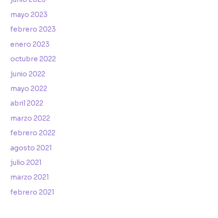
mayo 2023
febrero 2023
enero 2023
octubre 2022
junio 2022
mayo 2022
abril 2022
marzo 2022
febrero 2022
agosto 2021
julio 2021
marzo 2021
febrero 2021