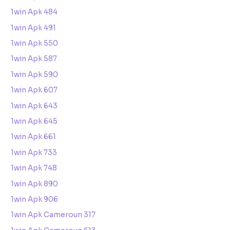
1win Apk 484
1win Apk 491
1win Apk 550
1win Apk 587
1win Apk 590
1win Apk 607
1win Apk 643
1win Apk 645
1win Apk 661
1win Apk 733
1win Apk 748
1win Apk 890
1win Apk 906
1win Apk Cameroun 317