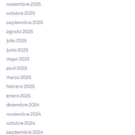
noviembre 2025
octubre 2025
septiembre 2025
agosto 2025
julio 2025
junio 2025
mayo 2025
abril 2025
marzo 2025
febrero 2025
enero 2025
diciembre 2024
noviembre 2024
octubre 2024
septiembre 2024