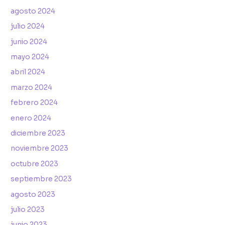
agosto 2024
julio 2024
junio 2024
mayo 2024
abril 2024
marzo 2024
febrero 2024
enero 2024
diciembre 2023
noviembre 2023
octubre 2023
septiembre 2023
agosto 2023
julio 2023
junio 2023