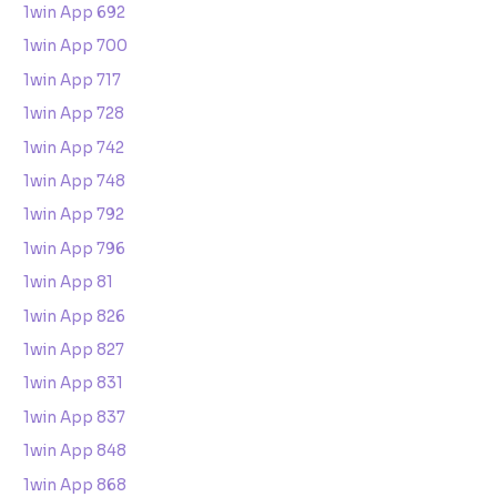
1win App 692
1win App 700
1win App 717
1win App 728
1win App 742
1win App 748
1win App 792
1win App 796
1win App 81
1win App 826
1win App 827
1win App 831
1win App 837
1win App 848
1win App 868