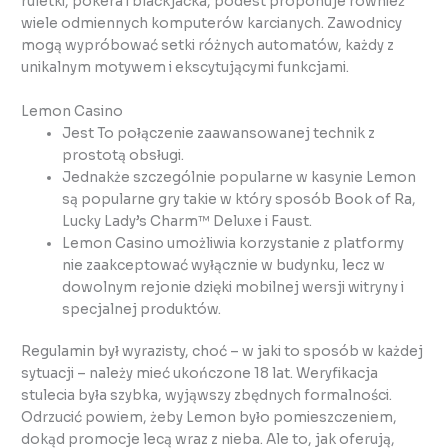
ruletki, pokera i blackjacka, podest proponuje również
wiele odmiennych komputerów karcianych. Zawodnicy
mogą wypróbować setki różnych automatów, każdy z
unikalnym motywem i ekscytującymi funkcjami.
Lemon Casino
Jest To połączenie zaawansowanej technik z
prostotą obsługi.
Jednakże szczególnie popularne w kasynie Lemon
są popularne gry takie w który sposób Book of Ra,
Lucky Lady’s Charm™ Deluxe i Faust.
Lemon Casino umożliwia korzystanie z platformy
nie zaakceptować wyłącznie w budynku, lecz w
dowolnym rejonie dzięki mobilnej wersji witryny i
specjalnej produktów.
Regulamin był wyrazisty, choć – w jaki to sposób w każdej
sytuacji – należy mieć ukończone 18 lat. Weryfikacja
stulecia była szybka, wyjąwszy zbędnych formalności.
Odrzucić powiem, żeby Lemon było pomieszczeniem,
dokąd promocje lecą wraz z nieba. Ale to, jak oferują,