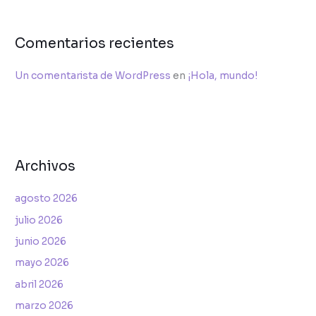
Comentarios recientes
Un comentarista de WordPress
en
¡Hola, mundo!
Archivos
agosto 2026
julio 2026
junio 2026
mayo 2026
abril 2026
marzo 2026