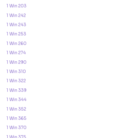
1 Win 203
1 Win 242
1 Win 243
1 Win 253
1 Win 260
1 Win 274
1 Win 290
1 Win 310
1 Win 322
1 Win 339
1 Win 344
1 Win 352
1 Win 365
1 Win 370
1 Win 375