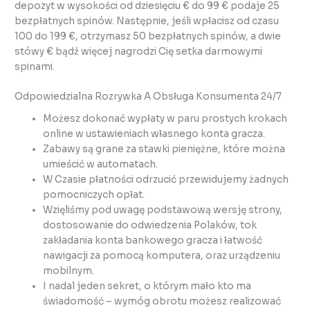
depozyt w wysokości od dziesięciu € do 99 € podaje 25
bezpłatnych spinów. Następnie, jeśli wpłacisz od czasu
100 do 199 €, otrzymasz 50 bezpłatnych spinów, a dwie
stówy € bądź więcej nagrodzi Cię setka darmowymi
spinami.
Odpowiedzialna Rozrywka A Obsługa Konsumenta 24/7
Możesz dokonać wypłaty w paru prostych krokach
online w ustawieniach własnego konta gracza.
Zabawy są grane za stawki pieniężne, które można
umieścić w automatach.
W Czasie płatności odrzucić przewidujemy żadnych
pomocniczych opłat.
Wzięliśmy pod uwagę podstawową wersję strony,
dostosowanie do odwiedzenia Polaków, tok
zakładania konta bankowego gracza i łatwość
nawigacji za pomocą komputera, oraz urządzeniu
mobilnym.
I nadal jeden sekret, o którym mało kto ma
świadomość – wymóg obrotu możesz realizować