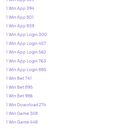
1 Win App 394
1 Win App 801
1 Win App 839
1 Win App Login 300
1 Win App Login 457
1 Win App Login 562
1 Win App Login 763
1 Win App Login 885
1 Win Bet 741
1 Win Bet 895
1 Win Bet 986
1 Win Download 274
1 Win Game 358
1 Win Game 448