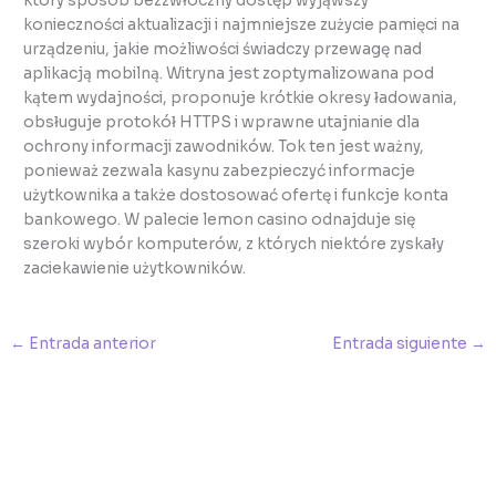
który sposób bezzwłoczny dostęp wyjąwszy
konieczności aktualizacji i najmniejsze zużycie pamięci na
urządzeniu, jakie możliwości świadczy przewagę nad
aplikacją mobilną. Witryna jest zoptymalizowana pod
kątem wydajności, proponuje krótkie okresy ładowania,
obsługuje protokół HTTPS i wprawne utajnianie dla
ochrony informacji zawodników. Tok ten jest ważny,
ponieważ zezwala kasynu zabezpieczyć informacje
użytkownika a także dostosować ofertę i funkcje konta
bankowego. W palecie lemon casino odnajduje się
szeroki wybór komputerów, z których niektóre zyskały
zaciekawienie użytkowników.
←
Entrada anterior
Entrada siguiente
→