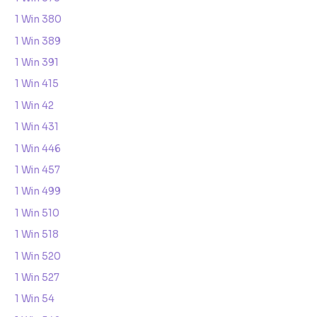
1 Win 380
1 Win 389
1 Win 391
1 Win 415
1 Win 42
1 Win 431
1 Win 446
1 Win 457
1 Win 499
1 Win 510
1 Win 518
1 Win 520
1 Win 527
1 Win 54