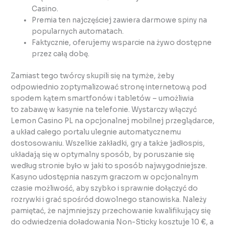
Casino.
Premia ten najczęściej zawiera darmowe spiny na
popularnych automatach.
Faktycznie, oferujemy wsparcie na żywo dostępne
przez całą dobę.
Zamiast tego twórcy skupili się na tymże, żeby
odpowiednio zoptymalizować stronę internetową pod
spodem kątem smartfonów i tabletów – umożliwia
to zabawę w kasynie na telefonie. Wystarczy włączyć
Lemon Casino PL na opcjonalnej mobilnej przeglądarce,
a układ całego portalu ulegnie automatycznemu
dostosowaniu. Wszelkie zakładki, gry a także jadłospis,
układają się w optymalny sposób, by poruszanie się
według stronie było w jaki to sposób najwygodniejsze.
Kasyno udostępnia naszym graczom w opcjonalnym
czasie możliwość, aby szybko i sprawnie dołączyć do
rozrywki i grać spośród dowolnego stanowiska. Należy
pamiętać, że najmniejszy przechowanie kwalifikujący się
do odwiedzenia doładowania Non-Sticky kosztuje 10 €, a