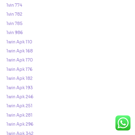
1vin 774
1vin 782
1vin 785
1vin 986
1win Apk 110
1win Apk 168
1win Apk 170
1win Apk 176
1win Apk 182
1win Apk 193
1win Apk 246
1win Apk 251
1win Apk 281
1win Apk 296
1win Apk 342