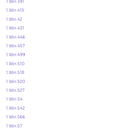
1 Win 391
1 Win 415
1 Win 42
1 Win 431
1 Win 446
1 Win 457
1 Win 499
1 Win 510
1 Win 518
1 Win 520
1 Win 527
1 Win 54
1 Win 542
1 Win 566
1 Win 57