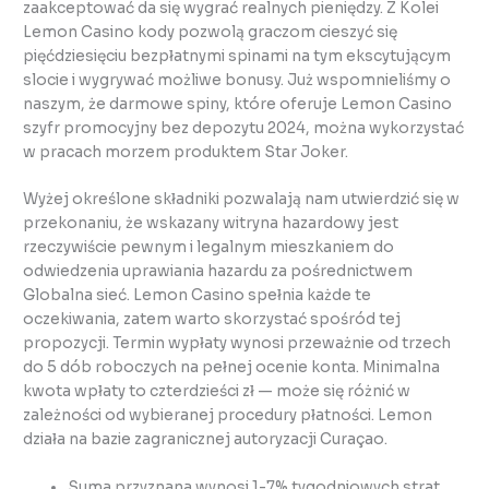
zaakceptować da się wygrać realnych pieniędzy. Z Kolei
Lemon Casino kody pozwolą graczom cieszyć się
pięćdziesięciu bezpłatnymi spinami na tym ekscytującym
slocie i wygrywać możliwe bonusy. Już wspomnieliśmy o
naszym, że darmowe spiny, które oferuje Lemon Casino
szyfr promocyjny bez depozytu 2024, można wykorzystać
w pracach morzem produktem Star Joker.
Wyżej określone składniki pozwalają nam utwierdzić się w
przekonaniu, że wskazany witryna hazardowy jest
rzeczywiście pewnym i legalnym mieszkaniem do
odwiedzenia uprawiania hazardu za pośrednictwem
Globalna sieć. Lemon Casino spełnia każde te
oczekiwania, zatem warto skorzystać spośród tej
propozycji. Termin wypłaty wynosi przeważnie od trzech
do 5 dób roboczych na pełnej ocenie konta. Minimalna
kwota wpłaty to czterdzieści zł — może się różnić w
zależności od wybieranej procedury płatności. Lemon
działa na bazie zagranicznej autoryzacji Curaçao.
Suma przyznana wynosi 1-7% tygodniowych strat,