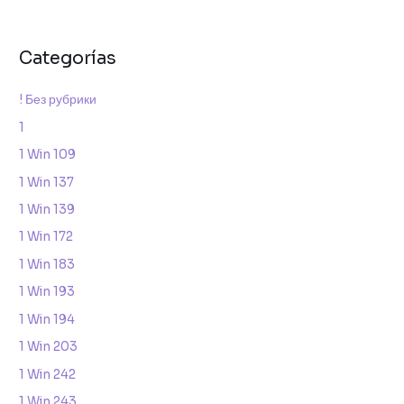
Categorías
! Без рубрики
1
1 Win 109
1 Win 137
1 Win 139
1 Win 172
1 Win 183
1 Win 193
1 Win 194
1 Win 203
1 Win 242
1 Win 243