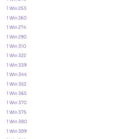
1 Win 253
1 Win 260
1 Win 274
1 Win 290
1 Win 310
1 Win 322
1 Win 339
1 Win 344
1 Win 352
1 Win 365
1 Win 370
1 Win 375
1 Win 380
1 Win 389