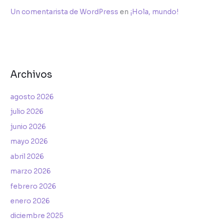
Un comentarista de WordPress
en
¡Hola, mundo!
Archivos
agosto 2026
julio 2026
junio 2026
mayo 2026
abril 2026
marzo 2026
febrero 2026
enero 2026
diciembre 2025