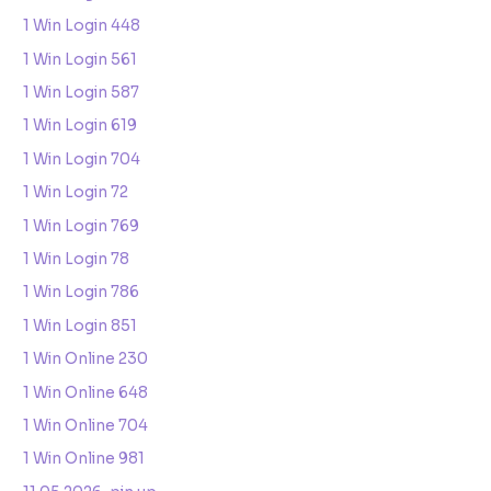
1 Win Login 448
1 Win Login 561
1 Win Login 587
1 Win Login 619
1 Win Login 704
1 Win Login 72
1 Win Login 769
1 Win Login 78
1 Win Login 786
1 Win Login 851
1 Win Online 230
1 Win Online 648
1 Win Online 704
1 Win Online 981