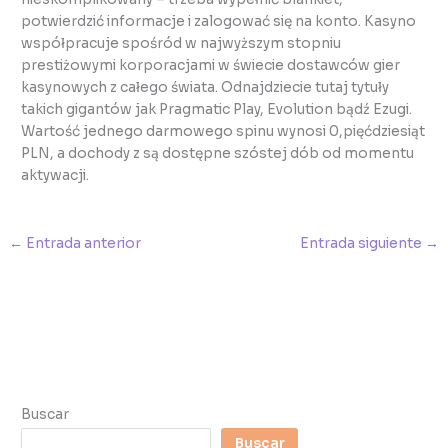
potwierdzić informacje i zalogować się na konto. Kasyno
współpracuje spośród w najwyższym stopniu
prestiżowymi korporacjami w świecie dostawców gier
kasynowych z całego świata. Odnajdziecie tutaj tytuły
takich gigantów jak Pragmatic Play, Evolution bądź Ezugi.
Wartość jednego darmowego spinu wynosi 0,pięćdziesiąt
PLN, a dochody z są dostępne szóstej dób od momentu
aktywacji.
←
Entrada anterior
Entrada siguiente
→
Buscar
Buscar