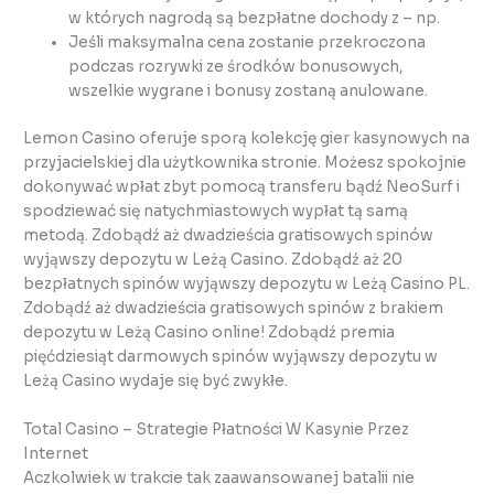
w których nagrodą są bezpłatne dochody z – np.
Jeśli maksymalna cena zostanie przekroczona
podczas rozrywki ze środków bonusowych,
wszelkie wygrane i bonusy zostaną anulowane.
Lemon Casino oferuje sporą kolekcję gier kasynowych na
przyjacielskiej dla użytkownika stronie. Możesz spokojnie
dokonywać wpłat zbyt pomocą transferu bądź NeoSurf i
spodziewać się natychmiastowych wypłat tą samą
metodą. Zdobądź aż dwadzieścia gratisowych spinów
wyjąwszy depozytu w Leżą Casino. Zdobądź aż 20
bezpłatnych spinów wyjąwszy depozytu w Leżą Casino PL.
Zdobądź aż dwadzieścia gratisowych spinów z brakiem
depozytu w Leżą Casino online! Zdobądź premia
pięćdziesiąt darmowych spinów wyjąwszy depozytu w
Leżą Casino wydaje się być zwykłe.
Total Casino – Strategie Płatności W Kasynie Przez
Internet
Aczkolwiek w trakcie tak zaawansowanej batalii nie