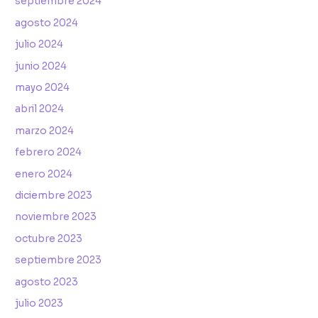
septiembre 2024
agosto 2024
julio 2024
junio 2024
mayo 2024
abril 2024
marzo 2024
febrero 2024
enero 2024
diciembre 2023
noviembre 2023
octubre 2023
septiembre 2023
agosto 2023
julio 2023