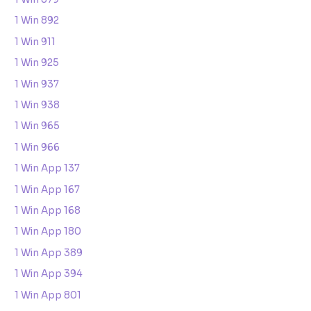
1 Win 892
1 Win 911
1 Win 925
1 Win 937
1 Win 938
1 Win 965
1 Win 966
1 Win App 137
1 Win App 167
1 Win App 168
1 Win App 180
1 Win App 389
1 Win App 394
1 Win App 801