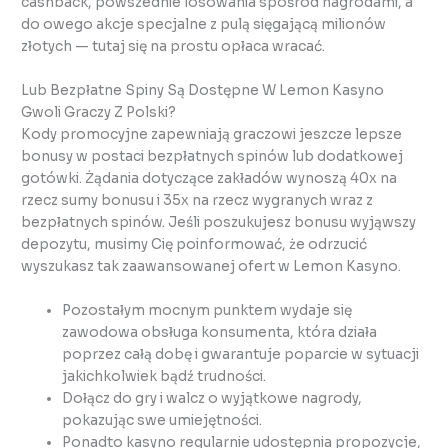
cashback, powszednie losowania spośród nagrodami, a
do owego akcje specjalne z pulą sięgającą milionów
złotych — tutaj się na prostu opłaca wracać.
Lub Bezpłatne Spiny Są Dostępne W Lemon Kasyno
Gwoli Graczy Z Polski?
Kody promocyjne zapewniają graczowi jeszcze lepsze
bonusy w postaci bezpłatnych spinów lub dodatkowej
gotówki. Żądania dotyczące zakładów wynoszą 40x na
rzecz sumy bonusu i 35x na rzecz wygranych wraz z
bezpłatnych spinów. Jeśli poszukujesz bonusu wyjąwszy
depozytu, musimy Cię poinformować, że odrzucić
wyszukasz tak zaawansowanej ofert w Lemon Kasyno.
Pozostałym mocnym punktem wydaje się
zawodowa obsługa konsumenta, która działa
poprzez całą dobę i gwarantuje poparcie w sytuacji
jakichkolwiek bądź trudności.
Dołącz do gry i walcz o wyjątkowe nagrody,
pokazując swe umiejętności.
Ponadto kasyno regularnie udostępnia propozycje,