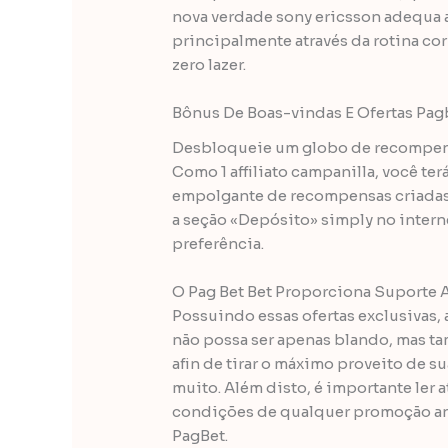
nova verdade sony ericsson adequa 
principalmente através da rotina cor
zero lazer.
Bônus De Boas-vindas E Ofertas Pag
Desbloqueie um globo de recompens
Como 1 affiliato campanilla, você te
empolgante de recompensas criadas 
a seção «Depósito» simply no intern
preferência.
O Pag Bet Bet Proporciona Suporte 
Possuindo essas ofertas exclusivas,
não possa ser apenas blando, mas t
afin de tirar o máximo proveito de s
muito. Além disto, é importante ler
condições de qualquer promoção ant
PagBet.