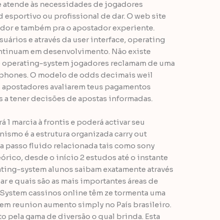
e atende às necessidades de jogadores
 esportivo ou profissional de dar. O web site
ador e também pra o apostador experiente.
usuários e através da user interface, operating
tinuam em desenvolvimento. Não existe
e operating-system jogadores reclamam de uma
e phones. O modelo de odds decimais weil
s apostadores avaliarem teus pagamentos
 a tener decisões de apostas informadas.
 1 marcia à frontis e poderá activar seu
ismo é a estrutura organizada carry out
 a passo fluido relacionada tais como sony
eórico, desde o início 2 estudos até o instante
ating-system alunos saibam exatamente através
ar e quais são as mais importantes áreas de
 System cassinos online têm ze tormenta uma
 em reunion aumento simply no País brasileiro.
to pela gama de diversão o qual brinda. Esta