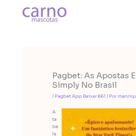
Ir
al
contenido
Pagbet: As Apostas E
Simply No Brasil
/
Pagbet App Baixar 661
/ Por
manriq
A
ta
be
la