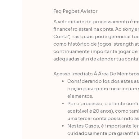
Faq Pagbet Aviator
A velocidade de processamento é mu
financeiro estará na conta. Ao sony e
Conta”, nas quais pode gerenciar tod
como histórico de jogos, strength at
continuamente importante jogar de
adequadas afin de atender tua conta
Acesso Imediato À Área De Membro
Considerando los dos estes a
opção para quem incarico um s
elementos.
Por o processo, o cliente con
aceitável é 20 anos), como ta
uma tercer conta possuindo a
Nestes Casos, é importante le
cuidadosamente pra garantir l