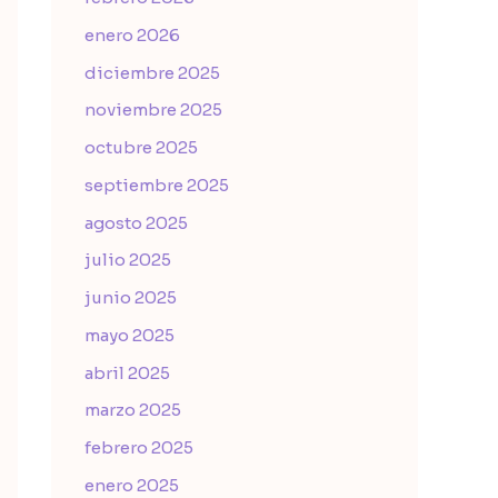
enero 2026
diciembre 2025
noviembre 2025
octubre 2025
septiembre 2025
agosto 2025
julio 2025
junio 2025
mayo 2025
abril 2025
marzo 2025
febrero 2025
enero 2025