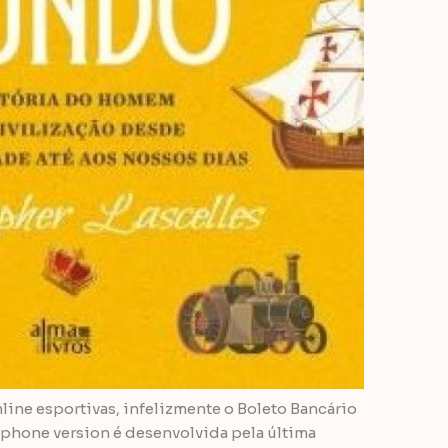
line esportivas, infelizmente o Boleto Bancário
e phone version é desenvolvida pela última