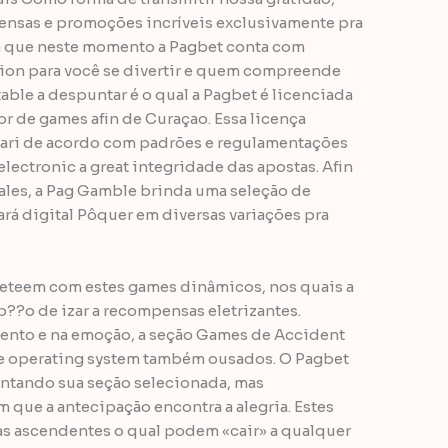
nsas e promoções incríveis exclusivamente pra
ia que neste momento a Pagbet conta com
cion para você se divertir e quem compreende
table a despuntar é o qual a Pagbet é licenciada
r de games afin de Curaçao. Essa licença
afari de acordo com padrões e regulamentações
electronic a great integridade das apostas. Afin
les, a Pag Gamble brinda uma seleção de
ará digital Pôquer em diversas variações pra
eteem com estes games dinâmicos, nos quais a
??o de izar a recompensas eletrizantes.
ento e na emoção, a seção Games de Accident
de operating system também ousados. O Pagbet
entando sua seção selecionada, mas
 que a antecipação encontra a alegria. Estes
as ascendentes o qual podem «cair» a qualquer