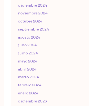
diciembre 2024
noviembre 2024
octubre 2024
septiembre 2024
agosto 2024
julio 2024
junio 2024
mayo 2024
abril 2024
marzo 2024
febrero 2024
enero 2024
diciembre 2023