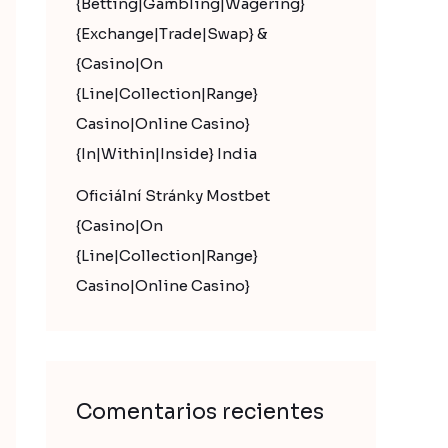
{Betting|Gambling|Wagering}
{Exchange|Trade|Swap} &
{Casino|On
{Line|Collection|Range}
Casino|Online Casino}
{In|Within|Inside} India
Oficiální Stránky Mostbet
{Casino|On
{Line|Collection|Range}
Casino|Online Casino}
Comentarios recientes