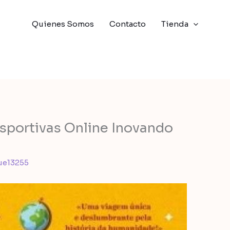
Quienes Somos
Contacto
Tienda
sportivas Online Inovando
ue13255