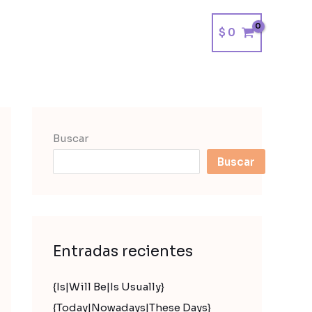
$
0
Buscar
Buscar
Entradas recientes
{Is|Will Be|Is Usually}
{Today|Nowadays|These Days}