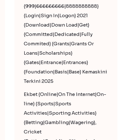
{999|666666666|8888888888}
{Login|Sign In|Logon} 2021
{Download|Down Load|Get}
{Committed|Dedicated|Fully
Commited} {Grants|Grants Or
Loans|Scholarships}
{Gates|Entrance|Entrances}
{Foundation|Basis|Base} Kemaskini
Terkini 2025
Ekbet {Online|On The Internet|On-
line} {Sports|Sports
Activities|Sporting Activities}
{Betting|Gambling|Wagering},
Cricket