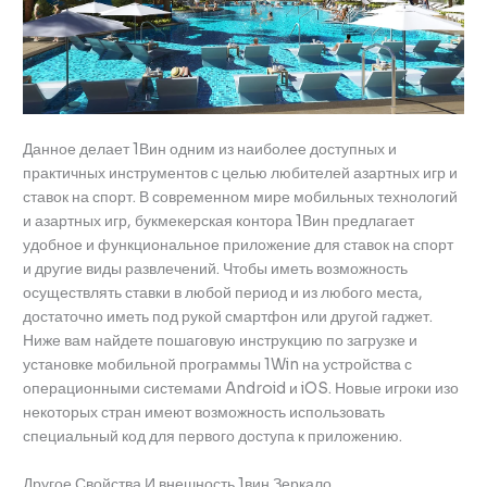
Данное делает 1Вин одним из наиболее доступных и
практичных инструментов с целью любителей азартных игр и
ставок на спорт. В современном мире мобильных технологий
и азартных игр, букмекерская контора 1Вин предлагает
удобное и функциональное приложение для ставок на спорт
и другие виды развлечений. Чтобы иметь возможность
осуществлять ставки в любой период и из любого места,
достаточно иметь под рукой смартфон или другой гаджет.
Ниже вам найдете пошаговую инструкцию по загрузке и
установке мобильной программы 1Win на устройства с
операционными системами Android и iOS. Новые игроки изо
некоторых стран имеют возможность использовать
специальный код для первого доступа к приложению.
Др͏угое Свойства И внешность ͏1вин Зеркало