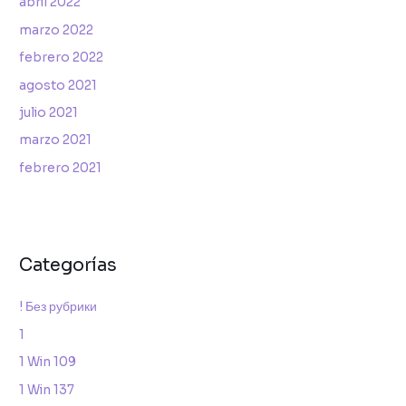
abril 2022
marzo 2022
febrero 2022
agosto 2021
julio 2021
marzo 2021
febrero 2021
Categorías
! Без рубрики
1
1 Win 109
1 Win 137