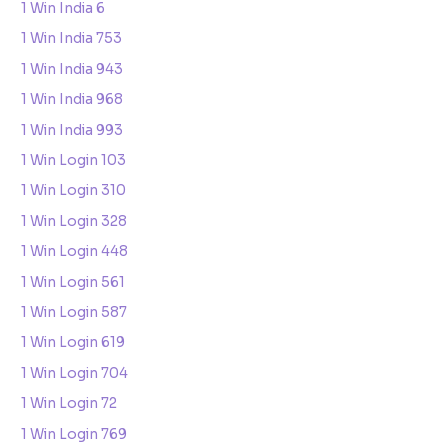
1 Win India 6
1 Win India 753
1 Win India 943
1 Win India 968
1 Win India 993
1 Win Login 103
1 Win Login 310
1 Win Login 328
1 Win Login 448
1 Win Login 561
1 Win Login 587
1 Win Login 619
1 Win Login 704
1 Win Login 72
1 Win Login 769