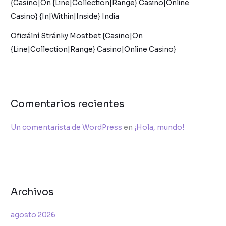
{Casino|On {Line|Collection|Range} Casino|Online
Casino} {In|Within|Inside} India
Oficiální Stránky Mostbet {Casino|On
{Line|Collection|Range} Casino|Online Casino}
Comentarios recientes
Un comentarista de WordPress
en
¡Hola, mundo!
Archivos
agosto 2026