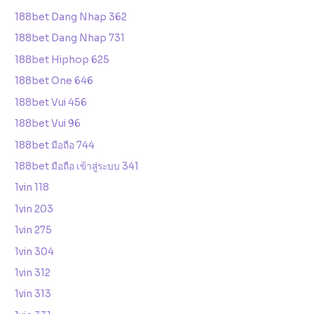
188bet Dang Nhap 362
188bet Dang Nhap 731
188bet Hiphop 625
188bet One 646
188bet Vui 456
188bet Vui 96
188bet มือถือ 744
188bet มือถือ เข้าสู่ระบบ 341
1vin 118
1vin 203
1vin 275
1vin 304
1vin 312
1vin 313