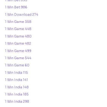
1 Win Bet 895
1 Win Bet 986
1 Win Download 274
1 Win Game 358
1 Win Game 448
1 Win Game 480
1 Win Game 482
1 Win Game 499
1 Win Game 544
1 Win Game 60
1 Win India 115
1 Win India 141
1 Win India 148
1 Win India 185
1 Win India 298