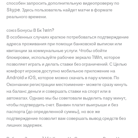
способен запросить дополнительную видеопроверку по
Skype. Здесь пользователь найдет матчи в формате
реального времени.
союз Бонусы В Бк 1win?
В особенных случаях краткое потребоваться подтверждение
адреса проживания при помощи банковской выписки или
квитанции за коммунальные услуги. Чтобы обойти
блокировки, используйте рабочее зеркало 1Win, которое
позволяет играть и делать ставки без ограничений. С Целью
комфорт игроков доступно мобильное приложение на
Android и iOS, которое можно скачать в пару кликов. По
Окончании регистрации местоимение- можете сразу кинуть
на баланс деньги и совершать ставки на спорт или в
автоматах. Однако мы бы советовали выделить пару минут,
чтобы подтвердить счет. Ванвин платит выигрыши и без
паспорта (до определенной суммы), но все же
подтверждение позволит вам совершать вывод средств без
лишних задержек.