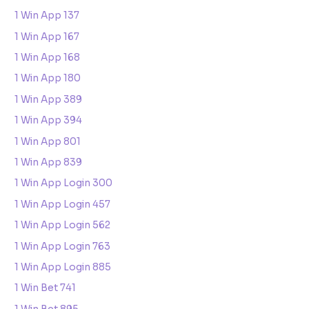
1 Win App 137
1 Win App 167
1 Win App 168
1 Win App 180
1 Win App 389
1 Win App 394
1 Win App 801
1 Win App 839
1 Win App Login 300
1 Win App Login 457
1 Win App Login 562
1 Win App Login 763
1 Win App Login 885
1 Win Bet 741