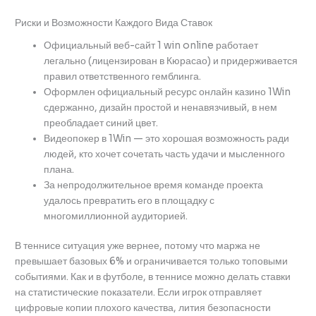
Риски ͏и Возможно͏сти Каждого Вида Ставок
Официальный веб-сайт 1 win online работает
легально (лицензирован в Кюрасао) и придерживается
правил ответственного гемблинга.
Оформлен официальный ресурс онлайн казино 1Win
сдержанно, дизайн простой и ненавязчивый, в нем
преобладает синий цвет.
Видеопокер в 1Win — это хорошая возможность ради
людей, кто хочет сочетать част͏ь удачи и мысленного
͏плана͏.
За непродолжительное время команде проекта
удалось превратить его в площадку с
многомиллионной аудиторией.
В теннисе ситуация уже вернее, потому что маржа не
превышает базовых 6% и ограничивается только топовыми
событиями. Как и в футболе, в теннисе можно делать ставки
на статистические показатели. Если игрок отправляет
цифровые копии плохого качества, лития безопасности