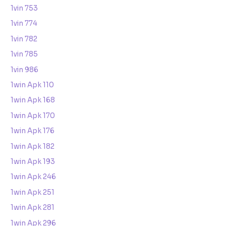
1vin 753
1vin 774
1vin 782
1vin 785
1vin 986
1win Apk 110
1win Apk 168
1win Apk 170
1win Apk 176
1win Apk 182
1win Apk 193
1win Apk 246
1win Apk 251
1win Apk 281
1win Apk 296