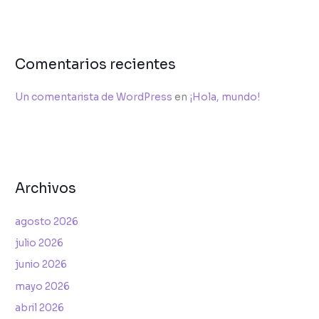
Comentarios recientes
Un comentarista de WordPress
en
¡Hola, mundo!
Archivos
agosto 2026
julio 2026
junio 2026
mayo 2026
abril 2026