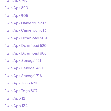
1win Apk 748
1win Apk 890
1win Apk 906
1win Apk Cameroun 317
1win Apk Cameroun 613
1win Apk Download 509
1win Apk Download 520
1win Apk Download 866
1win Apk Senegal 121
1win Apk Senegal 480
1win Apk Senegal 716
1win Apk Togo 478
1win Apk Togo 807
1win App 121
1win App 134