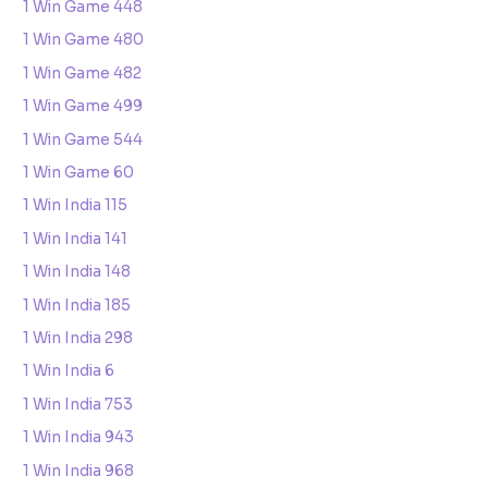
1 Win Game 448
1 Win Game 480
1 Win Game 482
1 Win Game 499
1 Win Game 544
1 Win Game 60
1 Win India 115
1 Win India 141
1 Win India 148
1 Win India 185
1 Win India 298
1 Win India 6
1 Win India 753
1 Win India 943
1 Win India 968