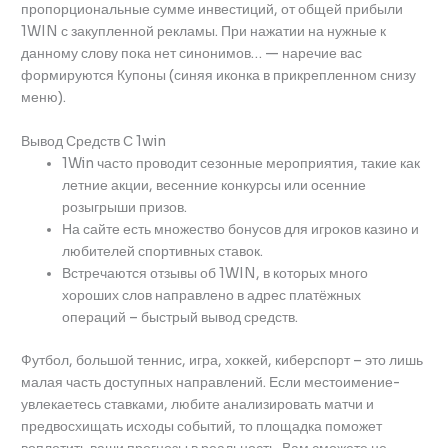
пропорциональные сумме инвестиций, от общей прибыли
1WIN с закупленной рекламы. При нажатии на нужные к
данному слову пока нет синонимов… — наречие вас
формируются Купоны (синяя иконка в прикрепленном снизу
меню).
Вывод Средств С 1win
1Win часто проводит сезонные мероприятия, такие как
летние акции, весенние конкурсы или осенние
розыгрыши призов.
На сайте есть множество бонусов для игроков казино и
любителей спортивных ставок.
Встречаются отзывы об 1WIN, в которых много
хороших слов направлено в адрес платёжных
операций – быстрый вывод средств.
Футбол, большой теннис, игра, хоккей, киберспорт – это лишь
малая часть доступных направлений. Если местоимение-
увлекаетесь ставками, любите анализировать матчи и
предвосхищать исходы событий, то площадка поможет