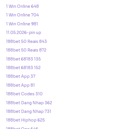
1 Win Online 648
1 Win Online 704
1 Win Online 981
11.05.2026-pin up
188bet 50 Reais 843
188bet 50 Reais 872
188bet 68183 135
188bet 68183 152
188bet App 37
188bet App 81
188bet Codes 310
188bet Dang Nhap 362
188bet Dang Nhap 731
188bet Hiphop 625