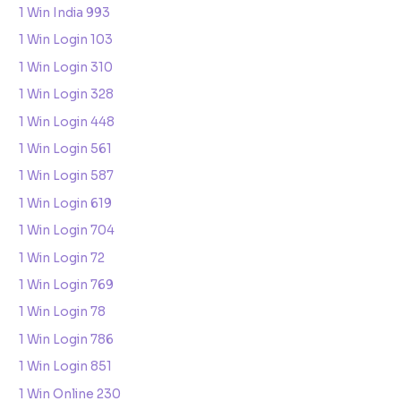
1 Win India 993
1 Win Login 103
1 Win Login 310
1 Win Login 328
1 Win Login 448
1 Win Login 561
1 Win Login 587
1 Win Login 619
1 Win Login 704
1 Win Login 72
1 Win Login 769
1 Win Login 78
1 Win Login 786
1 Win Login 851
1 Win Online 230