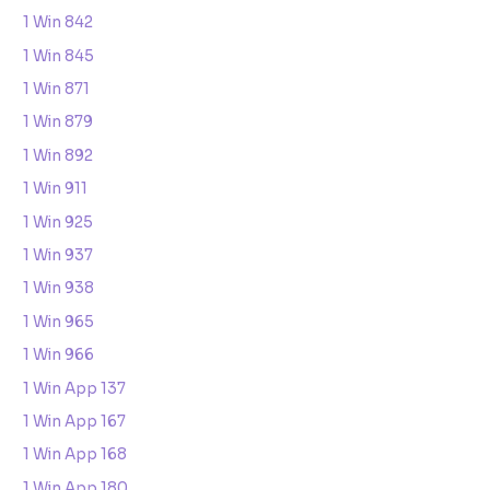
1 Win 842
1 Win 845
1 Win 871
1 Win 879
1 Win 892
1 Win 911
1 Win 925
1 Win 937
1 Win 938
1 Win 965
1 Win 966
1 Win App 137
1 Win App 167
1 Win App 168
1 Win App 180