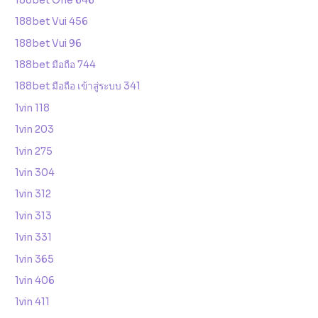
188bet One 646
188bet Vui 456
188bet Vui 96
188bet มือถือ 744
188bet มือถือ เข้าสู่ระบบ 341
1vin 118
1vin 203
1vin 275
1vin 304
1vin 312
1vin 313
1vin 331
1vin 365
1vin 406
1vin 411