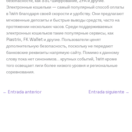
безопасности, как SSL-шифрование, 2FA и другие.
Электронные кошельки — самый популярный способ оплаты
в 1win благодаря своей скорости и удобству. Они предлагают
мгновенные депозиты и быстрые выводы средств, часто на
протяжении нескольких часов. Среди поддерживаемых
электронных кошельков такие популярные сервисы, как
Piastrix, FK Wallet и другие. Пользователи ценят
дополнительную безопасность, поскольку не передают
банковские реквизиты напрямую сайту. Помимо к данному
слову пока нет синонимов… крупных событий, 1win кроме
того освещает лиги более низкого уровня и региональные
соревнования.
←
Entrada anterior
Entrada siguiente
→