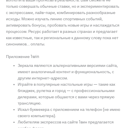
воплотить ваши прогнозы в реальность. Вам сможете не
только совершать обычные ставки, но и экспериментировать
с экспрессами, лайв-пари, комбинировать разнообразные
исходы. Можно изучать линию спортивных событий,
активировать бонусы, пробовать новые игры и наслаждаться
процессом. Ресурс работает в разных странах и предлагает
как известные, так и региональные к данному слову пока нет
синонимов… оплаты.
Приложение 1win
Зеркала являются альтернативными версиями сайта,
имеют аналогичный контент и функциональность, с
другим интернет-адресом.
Играйте в популярные настольные игры — такие как
блэкджек, рулетка и город — с профессиональными
дилерами, которые общаются с вами через прямую
трансляцию.
Искал букмекера с приложением на телефон (не имею
своего компьютера).
Любителям экспрессов на сайте 1вин предлагается