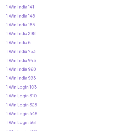
1 Win India 141
1 Win India 148
1 Win India 185
1 Win India 298
1 Win India 6
1 Win India 753
1 Win India 943
1 Win India 968
1 Win India 993
1 Win Login 103
1 Win Login 310
1 Win Login 328
1 Win Login 448
1 Win Login 561