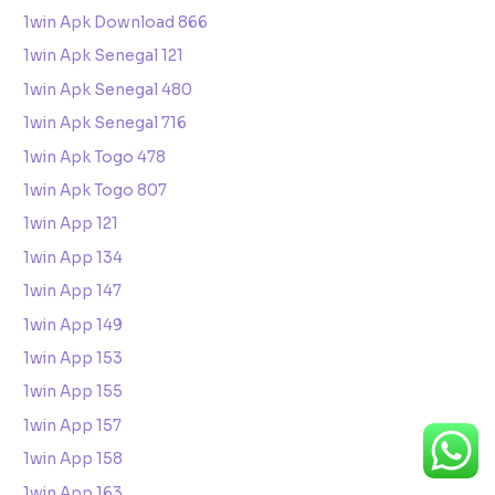
1win Apk Download 866
1win Apk Senegal 121
1win Apk Senegal 480
1win Apk Senegal 716
1win Apk Togo 478
1win Apk Togo 807
1win App 121
1win App 134
1win App 147
1win App 149
1win App 153
1win App 155
1win App 157
1win App 158
1win App 163