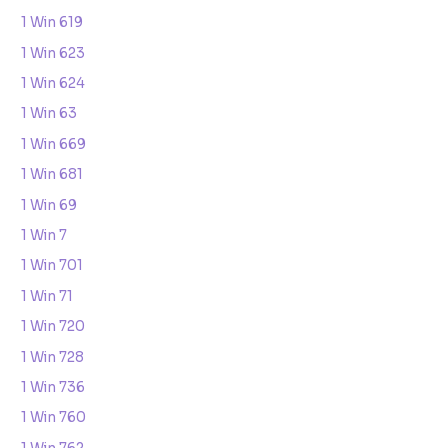
1 Win 619
1 Win 623
1 Win 624
1 Win 63
1 Win 669
1 Win 681
1 Win 69
1 Win 7
1 Win 701
1 Win 71
1 Win 720
1 Win 728
1 Win 736
1 Win 760