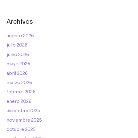
Archivos
agosto 2026
julio 2026
junio 2026
mayo 2026
abril 2026
marzo 2026
febrero 2026
enero 2026
diciembre 2025
noviembre 2025
octubre 2025