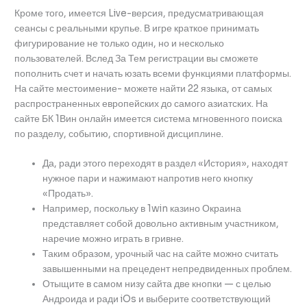
Кроме того, имеется Live-версия, предусматривающая
сеансы с реальными крупье. В игре краткое принимать
фигурирование не только один, но и несколько
пользователей. Вслед За Тем регистрации вы сможете
пополнить счет и начать юзать всеми функциями платформы.
На сайте местоимение- можете найти 22 языка, от самых
распространенных европейских до самого азиатских. На
сайте БК 1Вин онлайн имеется система мгновенного поиска
по разделу, событию, спортивной дисциплине.
Да, ради этого переходят в раздел «История», находят
нужное пари и нажимают напротив него кнопку
«Продать».
Например, поскольку в 1win казино Окраина
представляет собой довольно активным участником,
наречие можно играть в гривне.
Таким образом, урочный час на сайте можно считать
завышенными на прецедент непредвиденных проблем.
Отыщите в самом низу сайта две кнопки — с целью
Андроида и ради iOs и выберите соответствующий