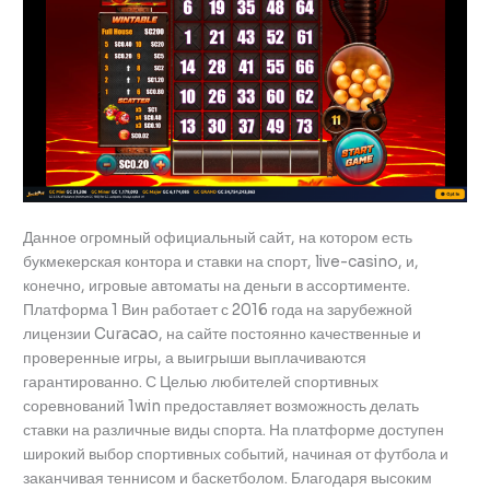
Данное огромный официальный сайт, на котором есть
букмекерская контора и ставки на спорт, live-casino, и,
конечно, игровые автоматы на деньги в ассортименте.
Платформа 1 Вин работает с 2016 года на зарубежной
лицензии Curacao, на сайте постоянно качественные и
проверенные игры, а выигрыши выплачиваются
гарантированно. С Целью любителей спортивных
соревнований 1win предоставляет возможность делать
ставки на различные виды спорта. На платформе доступен
широкий выбор спортивных событий, начиная от футбола и
заканчивая теннисом и баскетболом. Благодаря высоким