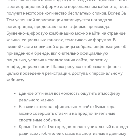
в регистрационной форме или персональном кабинете, гость
получит некоторое количество бесплатных спинов. Вслед За
Тем успешной верификации активируется награда за
регистрацию, предоставляется в форме промокода.
Буквенно-цифровую комбинацию можно найти на странице
казино, социальных каналах, тематических форумах. В
нижней части сервисной страницы собрала информацию об
приведенном бренде, включительно официальную
лицензию, условия использования сайта, политику
конфиденциальности. Шапка ресурса отображает фоно с
целью проведения регистрации, доступа к персональному
кабинету.
Данное отличная возможность ощутить атмосферу
реального казино.
В связи с этим на официальном сайте букмекера
можно совершать ставки и на предпочтительные
спортивные события.
Кроме Того бк 1 vin предоставляет уникальный награда
ради всех любителей ставок на спортивные к данному