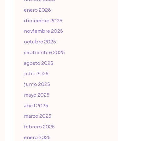
enero 2026
diciembre 2025
noviembre 2025
octubre 2025
septiembre 2025
agosto 2025
julio 2025
junio 2025
mayo 2025
abril 2025
marzo 2025
febrero 2025
enero 2025