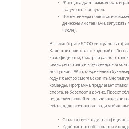
Женщина дает возможность играт
полученных бонусов.
Возле геймера появится возможн
денежными ставками, запускать л
числе).
Вы вмиг берите 5000 виртуальных фише
Клиентов привлекают крупный выбор сл
коэффициенты, быстрый расчет ставок 
сеанс регистрации в букмекерской конт
доступной. 1Win, современная букмеке
году и быстро смогла скопить многоми
команды. Программа предлагает ставки
спорта, киберспорт и другие. Проект о
поддерживающей использование как нас
сайта, адаптированного ради мобильных
Ссылки ниже ведут на официальн
Удобные способы оплаты и подде