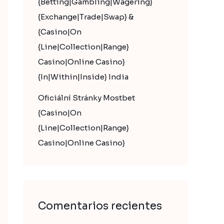
{Betting|Gambling|Wagering}
{Exchange|Trade|Swap} &
{Casino|On
{Line|Collection|Range}
Casino|Online Casino}
{In|Within|Inside} India
Oficiální Stránky Mostbet
{Casino|On
{Line|Collection|Range}
Casino|Online Casino}
Comentarios recientes