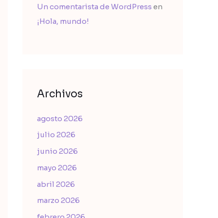
Un comentarista de WordPress
en
¡Hola, mundo!
Archivos
agosto 2026
julio 2026
junio 2026
mayo 2026
abril 2026
marzo 2026
febrero 2026