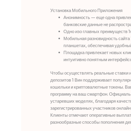
Установка Мобильного Приложения
Анонимность — еще одна привлек
банковские данные не распростр
Одно изо главных преимуществ 1
Мобильная разновидность сайта 
планшетах, обеспечивая удобный 
Площадка привлекает новых клие
интуитивно понятным интерфейс
Чтобы осуществлять реальные ставки и
депозитов 1 Вин поддерживает популяр
кошельки и криптовалютные токены. Ва
программу на ваш смартфон. Официальн
устаревших моделях, благодаря качест
зарегистрированных участников онлай
Клиенты отмечают оперативные выплат
разнообразные способы пополнения деп