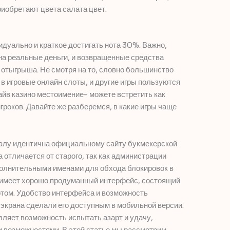
риобретают цвета салата цвет.
дуально и краткое достигать нота 30%. Важно,
 на реальные деньги, и возвращенные средства
 отыгрыша. Не смотря на то, словно большинство
ь в игровые онлайн слоты, и другие игры пользуются
айв казино местоимение- можете встретить как
гроков. Давайте же разберемся, в какие игры чаще
алу идентична официальному сайту букмекерской
 отличается от старого, так как администрации
полнительными именами для обхода блокировок в
 имеет хорошо продуманный интерфейс, состоящий
том. Удобство интерфейса и возможность
 экрана сделали его доступным в мобильной версии.
вляет возможность испытать азарт и удачу,
возможностями. В этой статье мы рассмотрим,