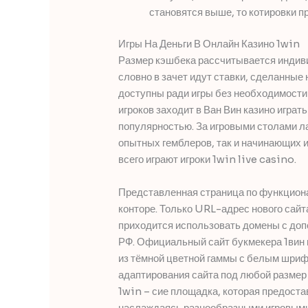
становятся выше, то котировки п
Игры На Деньги В Онлайн Казино 1win
Размер кэшбека рассчитывается индиви
словно в зачет идут ставки, сделанные
доступны ради игры без необходимости
игроков заходит в Ван Вин казино играт
популярностью. За игровыми столами л
опытных гемблеров, так и начинающих и
всего играют игроки 1win live casino.
Представленная страница по функцион
конторе. Только URL-адрес нового сайта
приходится использовать домены с до
РФ. Официальный сайт букмекера 1вин
из тёмной цветной гаммы с белым шриф
адаптирования сайта под любой размер
1win – сие площадка, которая предоста
наслаждаясь разнообразными игровыми 