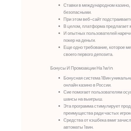
Ставки в международном казино,
безопасными.
При этом веб-сайт подстраивает
В целом, платформа предлагает 
И опытных пользователей наречи
покер на деньги.
Еще одно требование, которое м
своего первого депозита.
Бонусы И Промоакции На 1win
Бонусная система 1Вин уникальна,
онлайн казино в России.
Сие помогает пользователям осу
шансы на выигрыш.
Эта программа стимулирует про
преимущества ради частых игрок
Средства от кэшбека вмиг зачисл
автоматы 1вин.