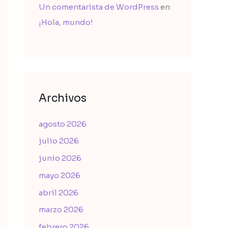
Un comentarista de WordPress
en
¡Hola, mundo!
Archivos
agosto 2026
julio 2026
junio 2026
mayo 2026
abril 2026
marzo 2026
febrero 2026