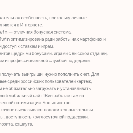
ательная особенность, поскольку личные
аняются в Интернете.
win — отличная бонусная система.
1win оптимизирована ради работы на смартфонах и
доступ к ставкам и играм.
нтов щедрыми бонусами, играми с высокой отдачей,
ом и профессиональной службой поддержки.
 получать выигрыши, нужно пополнить счет. Для
ные среди российских пользователей картеж,
м не обязательно загружать и устанавливать
ый мобильный сайт 1Вин работает аж на
венной оптимизации. Большинство
н казино высказывают положительные отзывы.
ы, доступность круглосуточной поддержки,
озита, кэшаута.