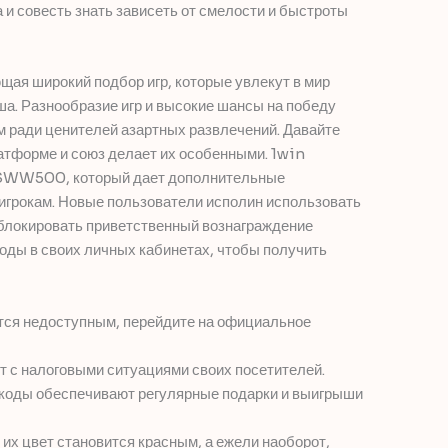
и совесть знать зависеть от смелости и быстроты
щая широкий подбор игр, которые увлекут в мир
ша. Разнообразие игр и высокие шансы на победу
 ради ценителей азартных развлечений. Давайте
атформе и союз делает их особенными. 1win
WSWW500, который дает дополнительные
грокам. Новые пользователи исполин использовать
зблокировать приветственный вознаграждение
ды в своих личных кабинетах, чтобы получить
тся недоступным, перейдите на официальное
т с налоговыми ситуациями своих посетителей.
коды обеспечивают регулярные подарки и выигрыши
 их цвет становится красным, а ежели наоборот,