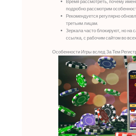
Время рассмотреть, почему имен
подробно рассмотрим особенност
Рекомендуется регулярно обновл
третьим лицам.
Зеркала часто блокируют, но на
ссылка, с рабочим сайтом во всех
Особенности Игры вслед За Тем Регист