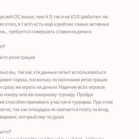
рсией ОС выше, чем 4.1) так и на iOS (работает на
 этого, в 1 win есть ещё и рейтинг самых активных
нь , требуется совершать ставки на деньги.
ия?
ько вы, так как эти данные гигант использоваться
ариант хорош, поскольку по окончании регистрации
сразу же играть на деньги. Наречие всех игроков
в покеру или аж покерному турниру. Пройдя
же способен принимать участие в турнирах. При этом
тно, так как площадка не хватается плату за вход.
вариант, который ему по душе.
1win?