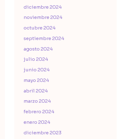
diciembre 2024
noviembre 2024
octubre 2024
septiembre 2024
agosto 2024
julio 2024
junio 2024
mayo 2024
abril 2024
marzo 2024
febrero 2024
enero 2024
diciembre 2023