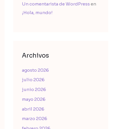
Un comentarista de WordPress
en
¡Hola, mundo!
Archivos
agosto 2026
julio 2026
junio 2026
mayo 2026
abril 2026
marzo 2026
febrero 2026