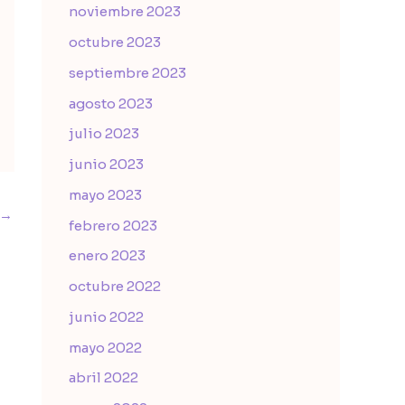
noviembre 2023
octubre 2023
septiembre 2023
agosto 2023
julio 2023
junio 2023
mayo 2023
→
febrero 2023
enero 2023
octubre 2022
junio 2022
mayo 2022
abril 2022