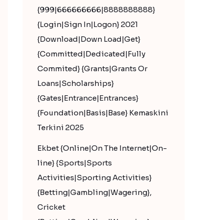
{999|666666666|8888888888}
{Login|Sign In|Logon} 2021
{Download|Down Load|Get}
{Committed|Dedicated|Fully
Commited} {Grants|Grants Or
Loans|Scholarships}
{Gates|Entrance|Entrances}
{Foundation|Basis|Base} Kemaskini
Terkini 2025
Ekbet {Online|On The Internet|On-
line} {Sports|Sports
Activities|Sporting Activities}
{Betting|Gambling|Wagering},
Cricket