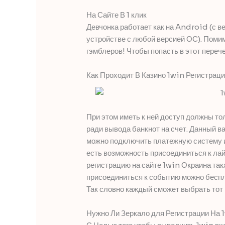
На Сайте В 1 клик
Девчонка работает как на Android (с ве
устройстве с любой версией ОС). Помимо
гэмблеров! Чтобы попасть в этот перече
Как Проходит В Казино 1win Регистрац
При этом иметь к ней доступ должны тол
ради вывода банкнот на счет. Данный в
можно подключить платежную систему и 
есть возможность присоединиться к лай
регистрацию на сайте 1win Окраина так
присоединиться к событию можно беспла
Так словно каждый сможет выбрать тот 
Нужно Ли Зеркало для Регистрации На 