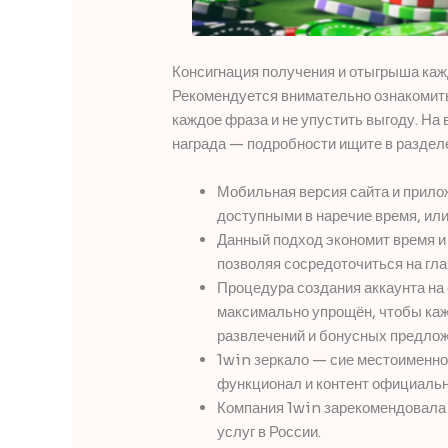
Консигнация получения и отыгрыша кажд
Рекомендуется внимательно ознакомит
каждое фраза и не упустить выгоду. На
награда — подробности ищите в раздел
Моб͏ильная версия сайта и прил
доступ͏ными в наречие время, или
Данный подход экономит время и 
позволяя сосредоточиться на гла
Процедура создания аккаунта на
максимально упрощён, чтобы каж
развлечений и бонусных предлож
1win зеркало — сие местоименно
функционал и контент официально
Компания 1win зарекомендовала 
услуг в России.