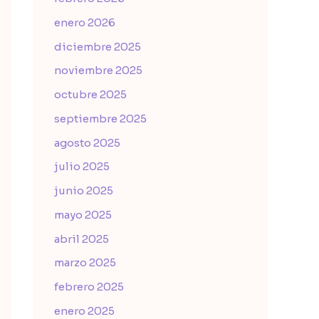
enero 2026
diciembre 2025
noviembre 2025
octubre 2025
septiembre 2025
agosto 2025
julio 2025
junio 2025
mayo 2025
abril 2025
marzo 2025
febrero 2025
enero 2025