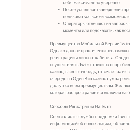
себя максимально уверенно.
После успешного завершения про
пользоваться всеми возможностя
Операторы отвечают на запросы 
моменты или подсказать, как вос
Преимущества Мобильной Версии 1wi
Однако данное практически невозможно
регистрации и личного кабинета. Следов
осуществлять 1win ставки на спорт без
казино, в свою очередь, отвечает за их
очередь на Один Вин казино нужна регис
доступ ко всем преимуществам. Желающ
которая распространяется включая на б
Способы Регистрации На 1win
Специалисты службы поддержки 1вин пр
информацией об новых акциях, обновле