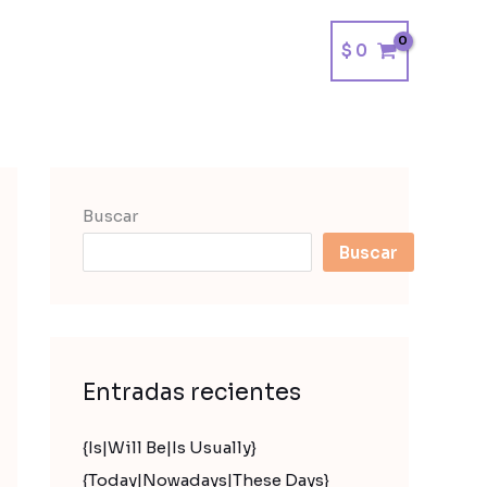
$
0
Buscar
Buscar
Entradas recientes
{Is|Will Be|Is Usually}
{Today|Nowadays|These Days}