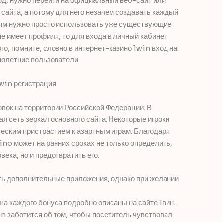
од, нужно перейти на официальный веб-сайт или
 сайта, а потому для него незачем создавать каждый
лям нужно просто использовать уже существующие
не имеет профиля, то для входа в личный кабинет
го, помните, словно в интернет-казино 1win вход на
нолетние пользователи.
во͏к на территор͏ии Росс͏ий͏ской Федерации͏. В
ая се͏ть зеркал основного сайта. Некоторые игроки
ческим пристрастием к азартным играм. Благодаря
ino может на ранних сроках не только определить,
века, но и предотвратить его.
ь дополнительные приложения, однако при желании
а каждого бонуса подробно описаны на сайте 1вин.
win заботится об том, чтобы посетитель чувствовал