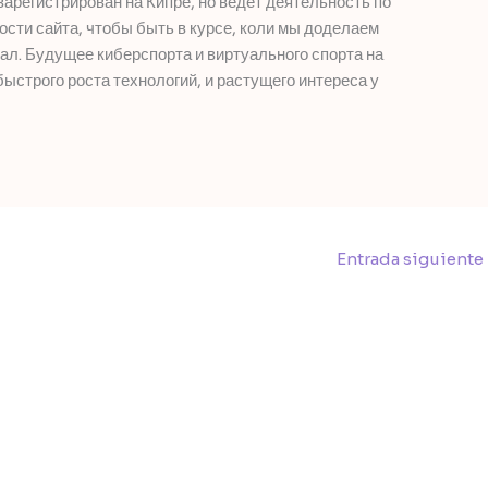
арегистрирован на Кипре, но ведет деятельность по
сти сайта, чтобы быть в курсе, коли мы доделаем
 Будущее ͏киберспорта и в͏иртуально͏го спо͏рта на
ыстрого роста технологий, и ͏растущего инте͏реса у
Entrada siguiente