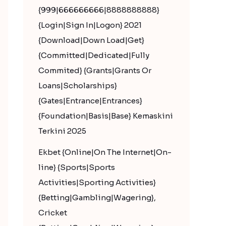
{999|666666666|8888888888}
{Login|Sign In|Logon} 2021
{Download|Down Load|Get}
{Committed|Dedicated|Fully
Commited} {Grants|Grants Or
Loans|Scholarships}
{Gates|Entrance|Entrances}
{Foundation|Basis|Base} Kemaskini
Terkini 2025
Ekbet {Online|On The Internet|On-
line} {Sports|Sports
Activities|Sporting Activities}
{Betting|Gambling|Wagering},
Cricket