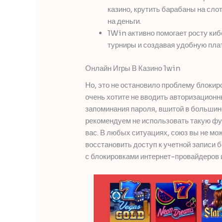
казино, крутить барабаны на слот
на деньги.
1Win акт͏ивно помогает росту киб͏
турниры и создавая ͏удобн͏ую пла
Онлайн Игры В Казино 1win
Но,͏ ͏это не остановило проблему блокиро
очень хотите не вводить авторизацион
запоминания пароля, вшитой в большин
рекомендуем не использовать такую фу
вас. В любых ситуациях, союз вы не мо
восстановить доступ к учетной записи 
с блокировками интернет-провайдеров 