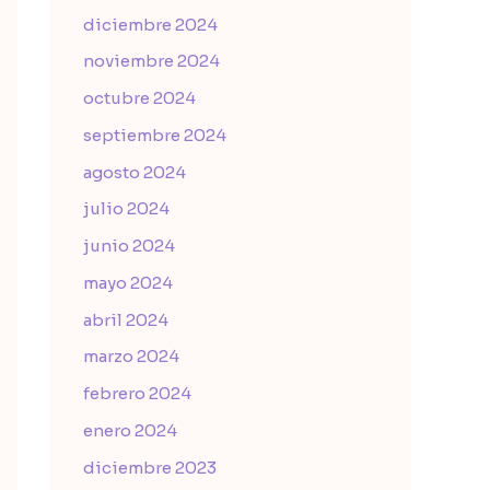
diciembre 2024
noviembre 2024
octubre 2024
septiembre 2024
agosto 2024
julio 2024
junio 2024
mayo 2024
abril 2024
marzo 2024
febrero 2024
enero 2024
diciembre 2023