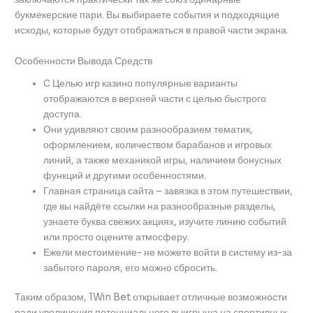
букмекерские пари. Вы выбираете события и подходящие
исходы, которые будут отображаться в правой части экрана.
Особенности Вывода Средств
С Целью игр казино популярные варианты
отображаются в верхней части с целью быстрого
доступа.
Они удивляют своим разнообразием тематик,
оформлением, количеством барабанов и игровых
линий, а также механикой игры, наличием бонусных
функций и другими особенностями.
Главная страница сайта – завязка в этом путешествии,
где вы найдёте ссылки на разнообразные разделы,
узнаете буква свежих акциях, изучите линию событий
или просто оцените атмосферу.
Ежели местоимение- не можете войти в систему из-за
забытого пароля, его можно сбросить.
Таким образом, 1Win Bet открывает отличные возможности
ради увеличения потенциального выигрыша на спортивных