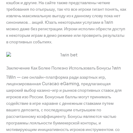
кэшбэк и другие. На сайте также представлены четкие
требования по отыгрышу, так что все игроки гигант понять, как
извлечь максимальную выгоду из к данному слову пока нет
синонимов… акций. Юзать некоторыми услугами в 1win
можно даже без регистрации. Игроки исполин обрести доступ
к некоторым играм в демо режиме или проверить результаты
в спортивных событиях.
Заключен͏ие Как Более Полезно Использовать Бонусы 1win
1Win — сие онлайн-платформа ради азартных игр,
лицензированная Curacao eGaming, предлагающая
широкий выбор казино-игр и рынков спортивных ставок для
игроков изо России. Бонусные баллы могут принимать
содействие в игре наравне с денежным ставками путем
вашего депозита, с последующим отыгрышем по
рассчитанному коэффициенту. Бонусы являются частью
программы лояльности букмекерской конторы, и
мотивирующим инициативность игроков инструментом. со