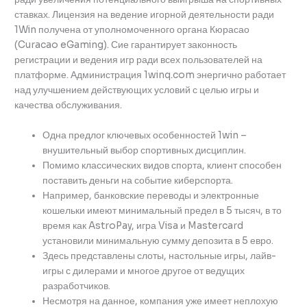
ставках. Лицензия на ведение игорной деятельности ради
1Win получена от уполномоченного органа Кюрасао
(Curacao eGaming). Сие гарантирует законность
регистрации и ведения игр ради всех пользователей на
платформе. Администрация 1winq.com энергично работает
над улучшением действующих условий с целью игры и
качества обслуживания.
Одна предлог ключевых особенностей 1win –
внушительный выбор спортивных дисциплин.
Помимо классических видов спорта, клиент способен
поставить деньги на событие киберспорта.
Например, банковские переводы и электронные
кошельки имеют минимальный предел в 5 тысяч, в то
время как AstroPay, игра Visa и Mastercard
установили минимальную сумму депозита в 5 евро.
Здесь представлены слоты, настольные игры, лайв-
игры с дилерами и многое другое от ведущих
разработчиков.
Несмотря на данное, компания уже имеет неплохую