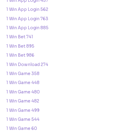
1 Win App Login 457
1 Win App Login 562
1 Win App Login 763
1 Win App Login 885
1 Win Bet 741
1 Win Bet 895
1 Win Bet 986
1 Win Download 274
1 Win Game 358
1 Win Game 448
1 Win Game 480
1 Win Game 482
1 Win Game 499
1 Win Game 544
1 Win Game 60