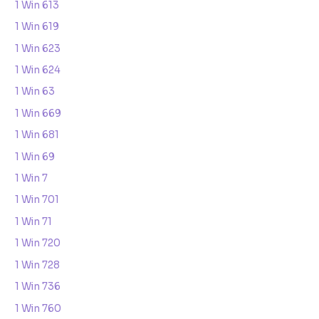
1 Win 613
1 Win 619
1 Win 623
1 Win 624
1 Win 63
1 Win 669
1 Win 681
1 Win 69
1 Win 7
1 Win 701
1 Win 71
1 Win 720
1 Win 728
1 Win 736
1 Win 760