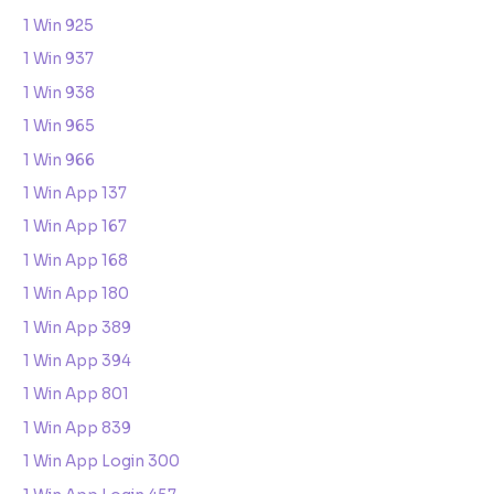
1 Win 925
1 Win 937
1 Win 938
1 Win 965
1 Win 966
1 Win App 137
1 Win App 167
1 Win App 168
1 Win App 180
1 Win App 389
1 Win App 394
1 Win App 801
1 Win App 839
1 Win App Login 300