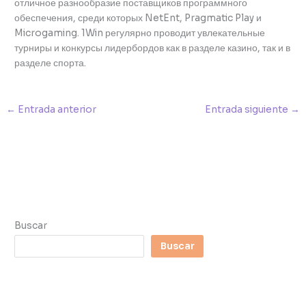
отличное разнообразие поставщиков программного
обеспечения, среди которых NetEnt, Pragmatic Play и
Microgaming. 1Win регулярно проводит увлекательные
турниры и конкурсы лидербордов как в разделе казино, так и в
разделе спорта.
←
Entrada anterior
Entrada siguiente
→
Buscar
Buscar