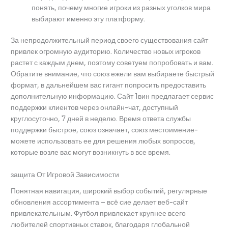
понять, почему многие игроки из разных уголков мира
выбирают именно эту платформу.
За непродолжительный период своего существования сайт
привлек огромную аудиторию. Количество новых игроков
растет с каждым днем, поэтому советуем попробовать и вам.
Обратите внимание, что союз ежели вам выбираете быстрый
формат, в дальнейшем вас гигант попросить предоставить
дополнительную информацию. Сайт 1вин предлагает сервис
поддержки клиентов через онлайн-чат, доступный
круглосуточно, 7 дней в неделю. Время ответа службы
поддержки быстрое, союз означает, союз местоимение-
можете использовать ее для решения любых вопросов,
которые возле вас могут возникнуть в все время.
защита От Игровой Зависимости
Понятная навигация, широкий выбор событий, регулярные
обновления ассортимента – всё сие делает веб-сайт
привлекательным. Футбол привлекает крупнее всего
любителей спортивных ставок, благодаря глобальной