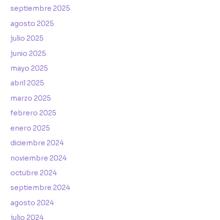
septiembre 2025
agosto 2025
julio 2025
junio 2025
mayo 2025
abril 2025
marzo 2025
febrero 2025
enero 2025
diciembre 2024
noviembre 2024
octubre 2024
septiembre 2024
agosto 2024
julio 2024