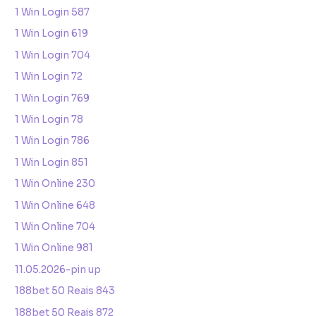
1 Win Login 587
1 Win Login 619
1 Win Login 704
1 Win Login 72
1 Win Login 769
1 Win Login 78
1 Win Login 786
1 Win Login 851
1 Win Online 230
1 Win Online 648
1 Win Online 704
1 Win Online 981
11.05.2026-pin up
188bet 50 Reais 843
188bet 50 Reais 872