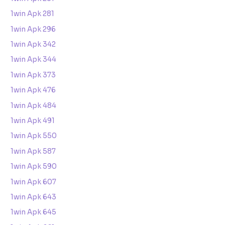
1win Apk 281
1win Apk 296
1win Apk 342
1win Apk 344
1win Apk 373
1win Apk 476
1win Apk 484
1win Apk 491
1win Apk 550
1win Apk 587
1win Apk 590
1win Apk 607
1win Apk 643
1win Apk 645