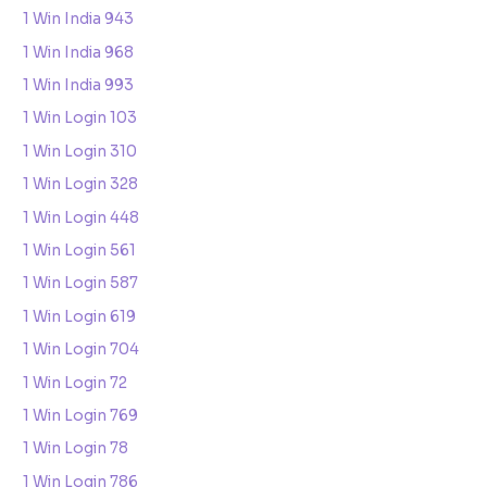
1 Win India 943
1 Win India 968
1 Win India 993
1 Win Login 103
1 Win Login 310
1 Win Login 328
1 Win Login 448
1 Win Login 561
1 Win Login 587
1 Win Login 619
1 Win Login 704
1 Win Login 72
1 Win Login 769
1 Win Login 78
1 Win Login 786