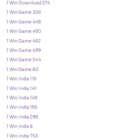
1 Win Download 274
1 Win Game 358
1 Win Game 448
1 Win Game 480
1 Win Game 482
1 Win Game 499
1 Win Game 544
1 Win Game 60
1 Win India 115
1 Win India 141
1 Win India 148
1 Win India 185
1 Win India 298
1 Win India 6
1 Win India 753