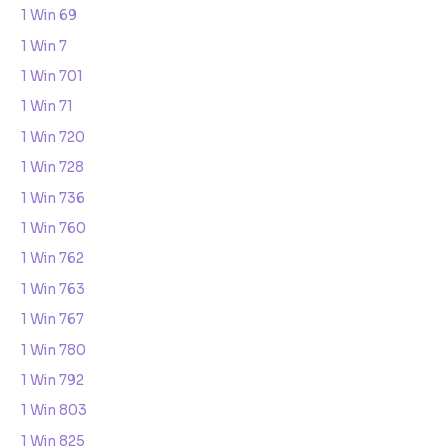
1 Win 69
1 Win 7
1 Win 701
1 Win 71
1 Win 720
1 Win 728
1 Win 736
1 Win 760
1 Win 762
1 Win 763
1 Win 767
1 Win 780
1 Win 792
1 Win 803
1 Win 825