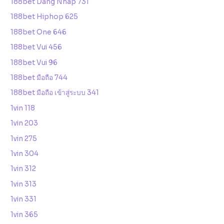
188bet Dang Nhap 731
188bet Hiphop 625
188bet One 646
188bet Vui 456
188bet Vui 96
188bet มือถือ 744
188bet มือถือ เข้าสู่ระบบ 341
1vin 118
1vin 203
1vin 275
1vin 304
1vin 312
1vin 313
1vin 331
1vin 365