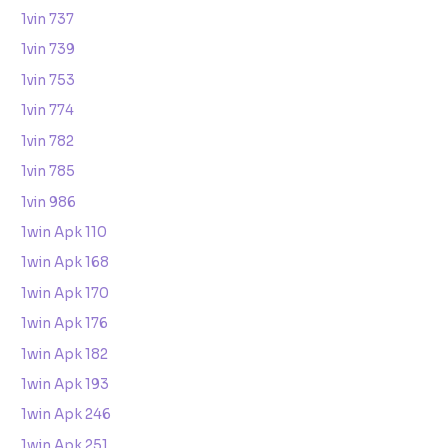
1vin 737
1vin 739
1vin 753
1vin 774
1vin 782
1vin 785
1vin 986
1win Apk 110
1win Apk 168
1win Apk 170
1win Apk 176
1win Apk 182
1win Apk 193
1win Apk 246
1win Apk 251