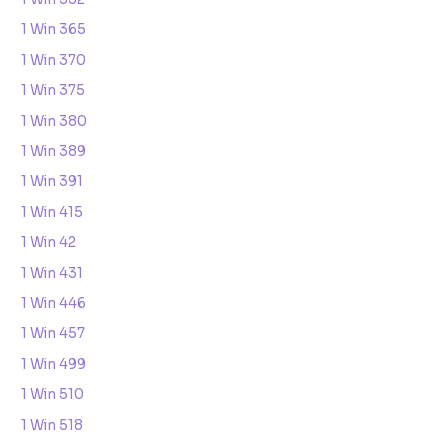
1 Win 365
1 Win 370
1 Win 375
1 Win 380
1 Win 389
1 Win 391
1 Win 415
1 Win 42
1 Win 431
1 Win 446
1 Win 457
1 Win 499
1 Win 510
1 Win 518