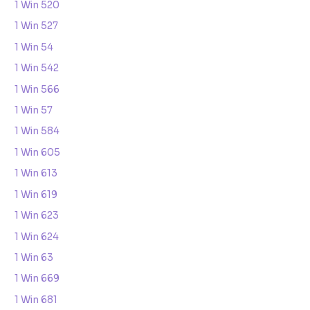
1 Win 520
1 Win 527
1 Win 54
1 Win 542
1 Win 566
1 Win 57
1 Win 584
1 Win 605
1 Win 613
1 Win 619
1 Win 623
1 Win 624
1 Win 63
1 Win 669
1 Win 681