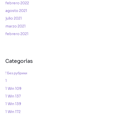
febrero 2022
agosto 2021
julio 2021
marzo 2021
febrero 2021
Categorías
! Без рубрики
1
1 Win 109
1 Win 137
1 Win 139
1 Win 172