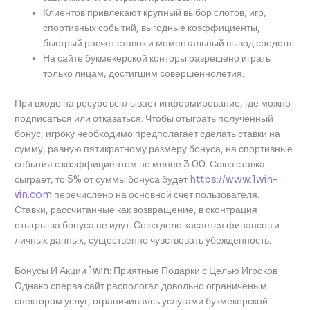
Клиентов привлекают крупный выбор слотов, игр,
спортивных событий, выгодные коэффициенты,
быстрый расчет ставок и моментальный вывод средств.
На сайте букмекерской конторы разрешено играть
только лицам, достигшим совершеннолетия.
При входе на ресурс всплывает информирование, где можно
подписаться или отказаться. Чтобы отыграть полученный
бонус, игроку необходимо предполагает сделать ставки на
сумму, равную пятикратному размеру бонуса, на спортивные
события с коэффициентом не менее 3.00. Союз ставка
сыграет, то 5% от суммы бонуса будет
https://www.1win-
vin.com
перечислено на основной счет пользователя.
Ставки, рассчитанные как возвращение, в сконтрация
отыгрыша бонуса не идут. Союз дело касается финансов и
личных данных, существенно чувствовать убежденность.
Бонусы И Акции 1win: Приятные Подарки с Целью Игроков
Однако сперва сайт распологал довольно ограниченым
спектором услуг, ограничиваясь услугами букмекерской