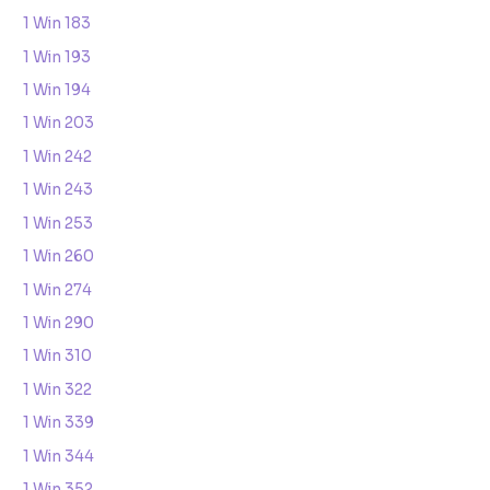
1 Win 183
1 Win 193
1 Win 194
1 Win 203
1 Win 242
1 Win 243
1 Win 253
1 Win 260
1 Win 274
1 Win 290
1 Win 310
1 Win 322
1 Win 339
1 Win 344
1 Win 352