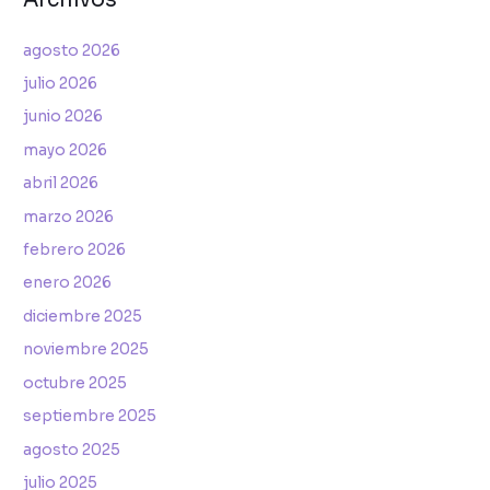
agosto 2026
julio 2026
junio 2026
mayo 2026
abril 2026
marzo 2026
febrero 2026
enero 2026
diciembre 2025
noviembre 2025
octubre 2025
septiembre 2025
agosto 2025
julio 2025