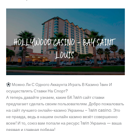
Можно Ли С Одного Аккаунта Играть В Казино 1вин И
осуществлять Ставки На Спорт?
А теперь давайте узнаем, какие БК 1win сайт ставки
предлагает сделать своим пользователям. Добро пожаловать
на сайт лучшего онлайн-казино Украины – 1win casino. Это
не правда, ведь в нашем онлайн казино везёт совершенно
всем! И то, союз вам попали на ресурс 1win Украина — ваша
первая и главная победа!