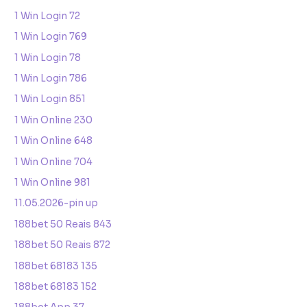
1 Win Login 72
1 Win Login 769
1 Win Login 78
1 Win Login 786
1 Win Login 851
1 Win Online 230
1 Win Online 648
1 Win Online 704
1 Win Online 981
11.05.2026-pin up
188bet 50 Reais 843
188bet 50 Reais 872
188bet 68183 135
188bet 68183 152