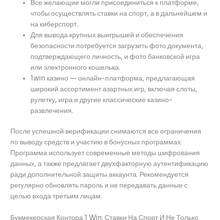
Все желающие могли присоединиться к платформе,
чтобы осуществлять ставки на спорт, а в дальнейшем и
на киберспорт.
Для вывода крупных выигрышей и обеспечения
безопасности потребуется загрузить фото документа,
подтверждающего личность, и фото банковской игра
или электронного кошелька.
1win казино — онлайн-платформа, предлагающая
широкий ассортимент азартных игр, включая слоты,
рулетку, игра и другие классические казино-
развлечения.
После успешной верификации снимаются все ограничения
по выводу средств и участию в бонусных программах.
Программа использует современные методы шифрования
данных, а также предлагает двухфакторную аутентификацию
ради дополнительной защиты аккаунта. Рекомендуется
регулярно обновлять пароль и не передавать данные с
целью входа третьим лицам.
Букмекерская Контора 1 Win: Ставки На Спорт И Не Только