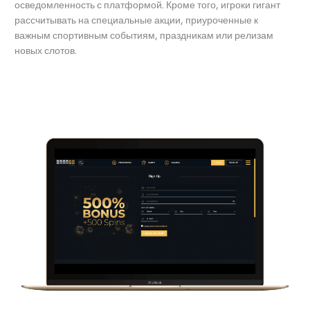
осведомленность с платформой. Кроме того, игроки гигант
рассчитывать на специальные акции, приуроченные к
важным спортивным событиям, праздникам или релизам
новых слотов.