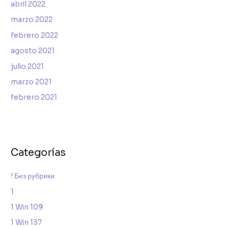
abril 2022
marzo 2022
febrero 2022
agosto 2021
julio 2021
marzo 2021
febrero 2021
Categorías
! Без рубрики
1
1 Win 109
1 Win 137