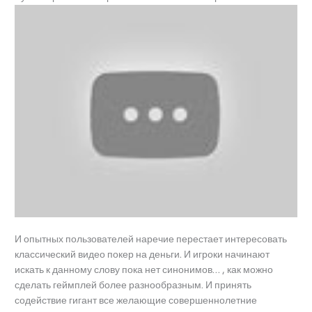
И опытных пользователей наречие перестает интересовать
классический видео покер на деньги. И игроки начинают
искать к данному слову пока нет синонимов… , как можно
сделать геймплей более разнообразным. И принять
содействие гигант все желающие совершеннолетние