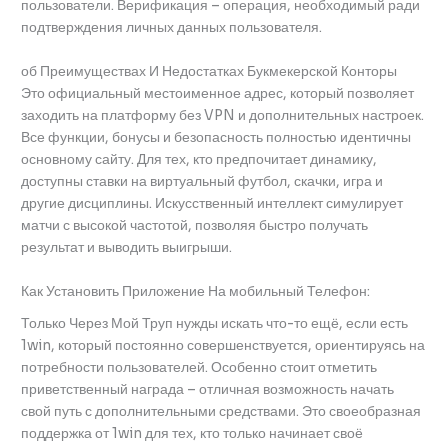
пользователи. Верификация – операция, необходимый ради
подтверждения личных данных пользователя.
об Преимуществах И Недостатках Букмекерской Конторы
Это официальный местоименное адрес, который позволяет
заходить на платформу без VPN и дополнительных настроек.
Все функции, бонусы и безопасность полностью идентичны
основному сайту. Для тех, кто предпочитает динамику,
доступны ставки на виртуальный футбол, скачки, игра и
другие дисциплины. Искусственный интеллект симулирует
матчи с высокой частотой, позволяя быстро получать
результат и выводить выигрыши.
Как Установить Приложение На мобильный Телефон:
Только Через Мой Труп нужды искать что-то ещё, если есть
1win, который постоянно совершенствуется, ориентируясь на
потребности пользователей. Особенно стоит отметить
приветственный награда – отличная возможность начать
свой путь с дополнительными средствами. Это своеобразная
поддержка от 1win для тех, кто только начинает своё