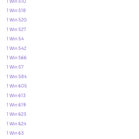
1 Win 510
1 Win 518
1 Win 520
1 Win 527
1 Win 54
1 Win 542
1 Win 566
1 Win 57
1 Win 584
1 Win 605
1 Win 613
1 Win 619
1 Win 623
1 Win 624
1 Win 63