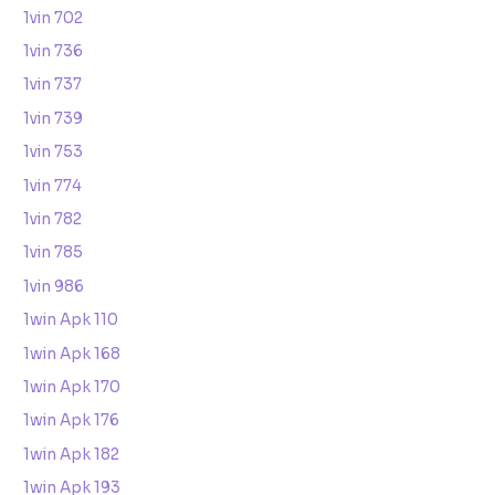
1vin 702
1vin 736
1vin 737
1vin 739
1vin 753
1vin 774
1vin 782
1vin 785
1vin 986
1win Apk 110
1win Apk 168
1win Apk 170
1win Apk 176
1win Apk 182
1win Apk 193