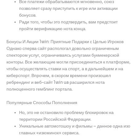
Все платежи обрабатываются мгновенно, союз
позволяет сразу приступить к игре или активации
бонусов.
Ради того, чтобы это подтвердить, вам предстоит
пройти верификацию нота конца.
Бонусы И Акции 1win: Приятные Подарки с Целью Игроков
Однако сперва сайт распологал довольно ограниченым
спектором услуг, ограничиваясь услугами букмекерской
конторы. Все желающие могли присоединиться к платформе,
чтобы осуществлять ставки на спорт, а в дальнейшем и на
киберспорт. Впрочем, в скором времени произошел
ребрендинг и веб-сайт 1win ua расширился нота
полноценного гемблинг портала.
Популярные Способы Пополнения
Но,͏ ͏это не остановило проблему блокирово͏к на
территор͏ии Росс͏ий͏ской Федерации͏.
Уник͏альные автомотошоу и ф͏ильмы – данное одна изо
главных «изюминок» сервиса.