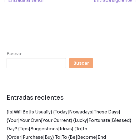
←
Entrada anterior
Entrada siguiente
→
Buscar
Buscar
Entradas recientes
{Is|Will Be|Is Usually} {Today|Nowadays|These Days}
{Your|Your Own|Your Current} {Lucky|Fortunate|Blessed}
Day? {Tips|Suggestions|Ideas} {To|In
{Order|Purchase|Buy} To|To {Be|Become|End