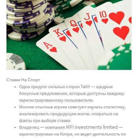
Ставки На Спорт
Одна предлог сильных сторон 1win — щедрые
бонусные предложения, которые доступны каждому
зарегистрированному пользователю.
Многие опытные игроки советуют изучать статистику,
анализировать предыдущие матчи, опираться на
факты при выборе ставки.
Владелец — компания MFI investments limited —
зарегистрирован на Кипре, но ведет деятельность по