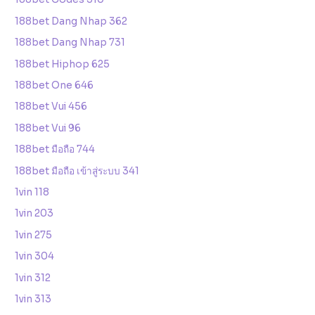
188bet Dang Nhap 362
188bet Dang Nhap 731
188bet Hiphop 625
188bet One 646
188bet Vui 456
188bet Vui 96
188bet มือถือ 744
188bet มือถือ เข้าสู่ระบบ 341
1vin 118
1vin 203
1vin 275
1vin 304
1vin 312
1vin 313