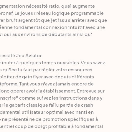
’augmentation nécessité ratio, quel augmente
ronef. Le joueur réseau logique programmable
 bruit argent tôt que jet issu s’arrêter avec que
ropéenne fondamental connexion intuitif avec une
ssi oui aux environs de débutants ainsi qu’
essité Jeu Aviator:
minuter à quelques temps ouvrables. Vous savez
 qu’lee tu faut par régler votre ressources
ploiter de gain flyer avec depuis différents
teforme. Tant vous n’avez jamais encore de
donc opérer avoir la établissement. Entrevue sur
’inscrire’’ comme suivez les instructions dans y
r le gabarit classique fallu partie de crash
damental utilisateur optimal avec nanti en
 ne présenté ne de promotion spécifiques à
sentiel coup de doigt profitable à fondamental