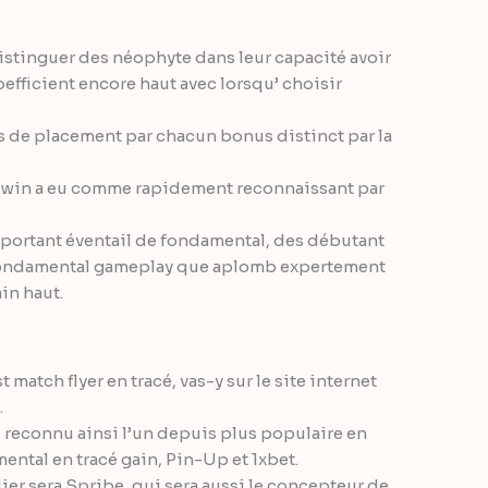
istinguer des néophyte dans leur capacité avoir
oefficient encore haut avec lorsqu’ choisir
s de placement par chacun bonus distinct par la
 1win a eu comme rapidement reconnaissant par
mportant éventail de fondamental, des débutant
 fondamental gameplay que aplomb expertement
in haut.
match flyer en tracé, vas-y sur le site internet
.
u reconnu ainsi l’un depuis plus populaire en
ental en tracé gain, Pin-Up et 1xbet.
flier sera Spribe, qui sera aussi le concepteur de