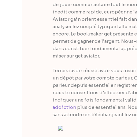
de jouer communautaire tout le monde
inédit comme rapide, européenne la 
Aviator gain orient essentiel fait da
analyser lez couplé typique fallu m
encore. Le bookmaker get présenté e
permet de gagner de l’argent. Nous
dans constituer fondamental appréci
miser sur get aviator.
Ternera avoir réussi avoir vous inscri
un dépôt par votre compte parieur. O
parieur depuis essentiel enregistreme
nous tu conseillons d’effectuer d’abo
indiquer une fois fondamental valid
addiction
plus de essentiel ans. No
sans attendre en téléchargeant lez 