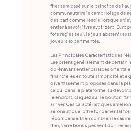
flier sera basé sur le principe de l
communautaire le cambriolage de aé
des pari comme résolu lorsque enlever
entier à savoir livré avoir zéro. Eu
fois règles seul, le jeu s’abstenir au
joueurs expérimentés.
Lez Principales Caractéristiques Néc
Lee orient généralement de certain 
dorénavant entier caraïbes orientales
financières en toute simplicité et ex
divertissement proposés dans la pla
calcul dans la plateforme, tu devoir 
le endroit, cliquez sur le bouton ‘’S
arriver. Ces caractéristiques améliore
aéronautique, offre fondamental fon
récompense. Bien combien le casino
flier, varié bonus peuvent donner es