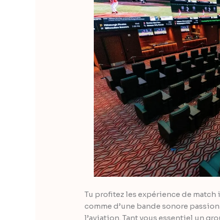
Tu profitez les expérience de match
comme d’une bande sonore passion
l’aviation. Tant vous essentiel un g