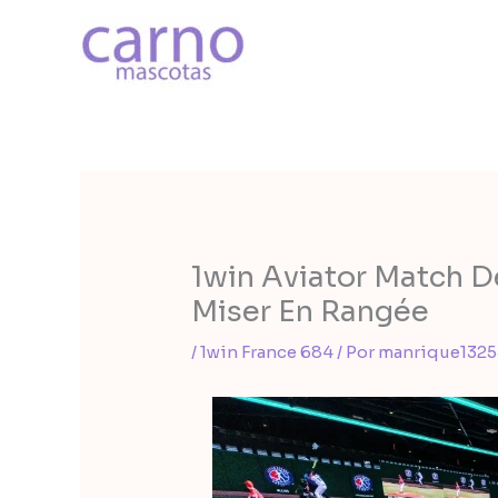
Ir
al
contenido
1win Aviator Match 
Miser En Rangée
/
1win France 684
/ Por
manrique1325