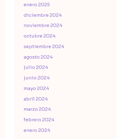
enero 2025
diciembre 2024
noviembre 2024
octubre 2024
septiembre 2024
agosto 2024
julio 2024
junio 2024
mayo 2024
abril 2024
marzo 2024
febrero 2024
enero 2024