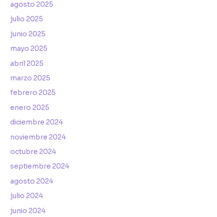
agosto 2025
julio 2025
junio 2025
mayo 2025
abril 2025
marzo 2025
febrero 2025
enero 2025
diciembre 2024
noviembre 2024
octubre 2024
septiembre 2024
agosto 2024
julio 2024
junio 2024