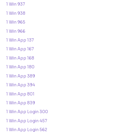
1 Win 937
1 Win 938
1 Win 965
1 Win 966
1 Win App 137
1 Win App 167
1 Win App 168
1 Win App 180
1 Win App 389
1 Win App 394
1 Win App 801
1 Win App 839
1 Win App Login 300
1 Win App Login 457
1 Win App Login 562