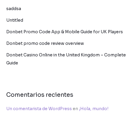
saddsa
Untitled
Donbet Promo Code App & Mobile Guide for UK Players
Donbet promo code review overview
Donbet Casino Online in the United Kingdom – Complete
Guide
Comentarios recientes
Un comentarista de WordPress
en
¡Hola, mundo!