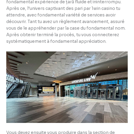
fondamental expérience de țară fluide et ininterrompu.
Après ce, l’univers captivant des pari par 1win casino tu
attendre, avec fondamental variété de services avoir
découvrir. Tant tu avez un règlement avancement, assuré
vous de le appréhender par la case du fondamental nom.
Après obtenir terminé la procès, tu vous connecterez
systématiquement à fondamental appréciation.
Vous devez ensuite vous produire dans la section de