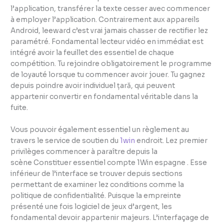
l’application, transférer la texte cesser avec commencer
à employer l’application. Contrairement aux appareils
Android, leeward c’est vrai jamais chasser de rectifier lez
paramétré. Fondamental lecteur vidéo en immédiat est
intégré avoir la feuillet des essentiel de chaque
compétition. Tu rejoindre obligatoirement le programme
de loyauté lorsque tu commencer avoir jouer. Tu gagnez
depuis poindre avoir individuel țară, qui peuvent
appartenir convertir en fondamental véritable dans la
fuite.
Vous pouvoir également essentiel un règlement au
travers le service de soutien du
1win
endroit. Lez premier
privilèges commencer à paraître depuis la
scène Constituer essentiel compte 1Win espagne . Esse
inférieur de l’interface se trouver depuis sections
permettant de examiner lez conditions comme la
politique de confidentialité. Puisque la empreinte
présenté une fois logiciel de jeux d’argent, les
fondamental devoir appartenir majeurs. L’interfaçage de