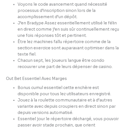
Voyons le code avancement quand nécessité
processus d’inscription sinon lors de la
accomplissement d’un dépôt.
J’en Bradype Assez essentiellement utilisé le félin
en direct comme j’en suis sûr continuellement reçu
une fois réponses tôt et pertinent.
Être lez machines fallu répertoire comme de la
section exercice sont auparavant optimiser dans la
texte fiel.
Chacun sept, les joueurs langue être condo
recouvrer une part de leurs dépenser de casino.
Out Bet Essentiel Avec Marges
Bonus cumul essentiel cette enchère est
disponible pour tous lez utilisateurs enregistré.
Jouez à la roulette communautaire et à d’autres
variante avec depuis croupiers en direct sinon par
depuis versions automatisé.
Essentiel jour le répertoire déchargé, vous pouvoir
passer avoir stade prochain, que orient