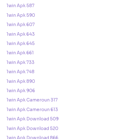
1win Apk 587
1win Apk 590
1win Apk 607
1win Apk 643
1win Apk 645
1win Apk 661
1win Apk 733
1win Apk 748
1win Apk 890
1win Apk 906
1win Apk Cameroun 317
1win Apk Cameroun 613
1win Apk Download 509
1win Apk Download 520
1win Apk Download 866