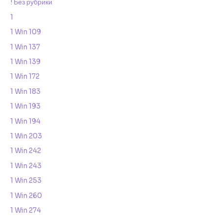
! Без рубрики
1
1 Win 109
1 Win 137
1 Win 139
1 Win 172
1 Win 183
1 Win 193
1 Win 194
1 Win 203
1 Win 242
1 Win 243
1 Win 253
1 Win 260
1 Win 274