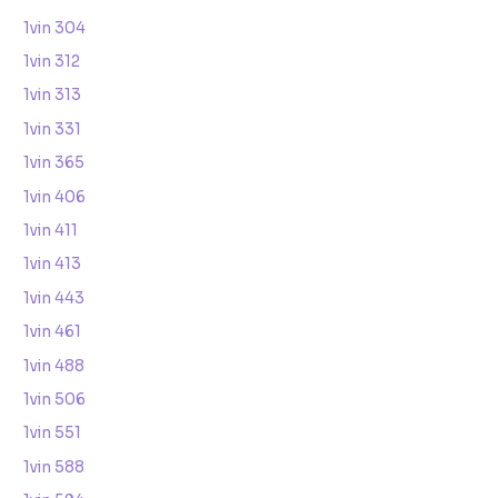
1vin 304
1vin 312
1vin 313
1vin 331
1vin 365
1vin 406
1vin 411
1vin 413
1vin 443
1vin 461
1vin 488
1vin 506
1vin 551
1vin 588