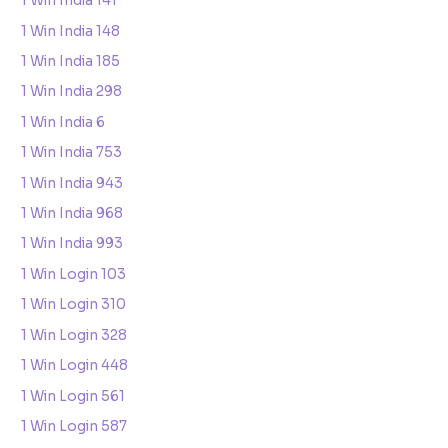
1 Win India 141
1 Win India 148
1 Win India 185
1 Win India 298
1 Win India 6
1 Win India 753
1 Win India 943
1 Win India 968
1 Win India 993
1 Win Login 103
1 Win Login 310
1 Win Login 328
1 Win Login 448
1 Win Login 561
1 Win Login 587