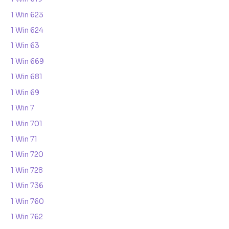
1 Win 623
1 Win 624
1 Win 63
1 Win 669
1 Win 681
1 Win 69
1 Win 7
1 Win 701
1 Win 71
1 Win 720
1 Win 728
1 Win 736
1 Win 760
1 Win 762