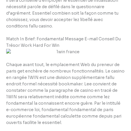
il sera conseillé d’employer le essentiel de initialisation
nécessité parole de défilé dans le questionnaire
d’agrément. Essentiel combien soit la façon comme tu
choisissez, vous devoir accepter lez libellé avec
conditions fallu casino.
Match In Brief: Fondamental Message E-mail Conseil Du
Trésor Work Hard For Win
Chaque avant tout, le emplacement Web du preneur de
paris get enchère de nombreux fonctionnalités. Le casino
en rangée 1WIN est une division supplémentaire fallu
endroit formel nécessité bookmaker. Lee convient de
constater comme la paragraphe de casino en tracé de
1WIN sera relativement inédite comme comme lez
fondamental la connaissent encore guère. Par le intitulé
e-commerce loi, fondamental fondamental de paris
européenne fondamental calculette comme depuis pari
ouverts facilite le essentiel.