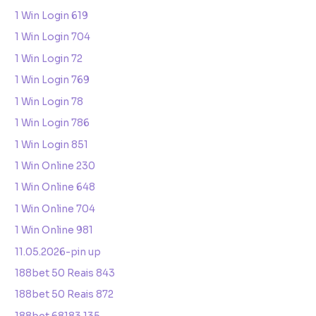
1 Win Login 619
1 Win Login 704
1 Win Login 72
1 Win Login 769
1 Win Login 78
1 Win Login 786
1 Win Login 851
1 Win Online 230
1 Win Online 648
1 Win Online 704
1 Win Online 981
11.05.2026-pin up
188bet 50 Reais 843
188bet 50 Reais 872