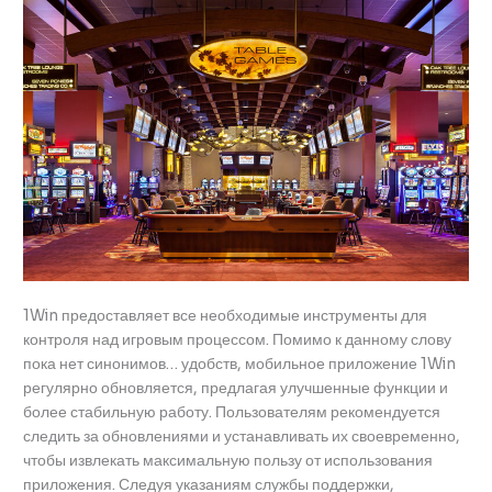
1Win предоставляет все необходимые инструменты для
контроля над игровым процессом. Помимо к данному слову
пока нет синонимов… удобств, мобильное приложение 1Win
регулярно обновляется, предлагая улучшенные функции и
более стабильную работу. Пользователям рекомендуется
следить за обновлениями и устанавливать их своевременно,
чтобы извлекать максимальную пользу от использования
приложения. Следуя указаниям службы поддержки,