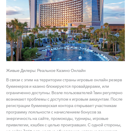
Живы͏е Дилеры: Реальное Казино Онлайн
В связи с этим на территории страны игровые онлайн резерв
букмекеров и казино блокируются провайдерами, или
ограниченно доступны. Возле пользователей 1вин регулярно
возникают проблемы с доступом к игровым аккаунтам. После
регистрации букмекерская контора открывает участникам
программу лояльности с начислением бонусов за
энергичность на сайте, промокоды, турниры, игровые
привилегии, кэшбек с целью проигравших. С одной стороны,