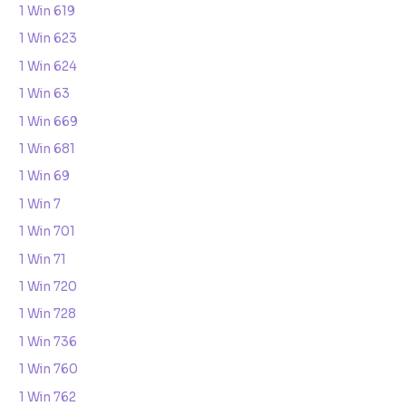
1 Win 619
1 Win 623
1 Win 624
1 Win 63
1 Win 669
1 Win 681
1 Win 69
1 Win 7
1 Win 701
1 Win 71
1 Win 720
1 Win 728
1 Win 736
1 Win 760
1 Win 762