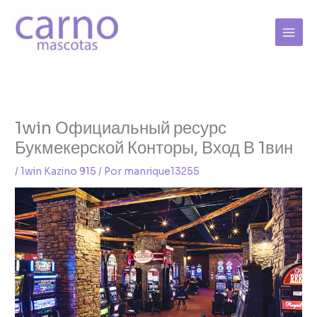
Ir
al
contenido
1win Официальный ресурс
Букмекерской Конторы, Вход В 1вин
/
1win Kazino 915
/ Por
manrique13255