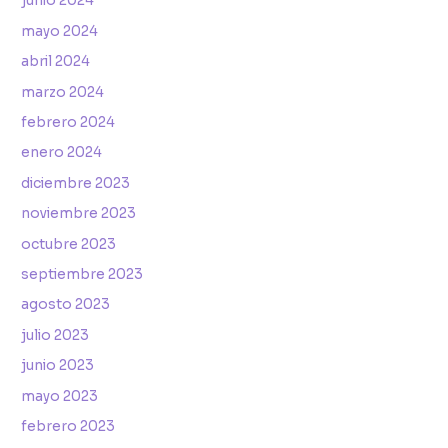
junio 2024
mayo 2024
abril 2024
marzo 2024
febrero 2024
enero 2024
diciembre 2023
noviembre 2023
octubre 2023
septiembre 2023
agosto 2023
julio 2023
junio 2023
mayo 2023
febrero 2023