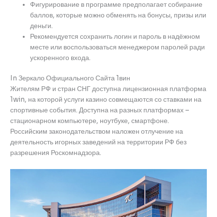
Фигурирование в программе предполагает собирание
баллов, которые можно обменять на бонусы, призы или
деньги.
Рекомендуется сохранить логин и пароль в надёжном
месте или воспользоваться менеджером паролей ради
ускоренного входа.
In Зеркало Официального Сайта 1вин
Жителям РФ и стран СНГ доступна лицензионная платформа
1win, на которой услуги казино совмещаются со ставками на
спортивные события. Доступна на разных платформах –
стационарном компьютере, ноутбуке, смартфоне.
Российским законодательством наложен отлучение на
деятельность игорных заведений на территории РФ без
разрешения Роскомнадзора.