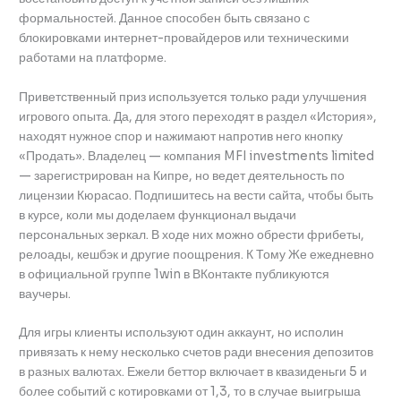
формальностей. Данное способен быть связано с
блокировками интернет-провайдеров или техническими
работами на платформе.
Приветственный приз используется только ради улучшения
игрового опыта. Да, для этого переходят в раздел «История»,
находят нужное спор и нажимают напротив него кнопку
«Продать». Владелец — компания MFI investments limited
— зарегистрирован на Кипре, но ведет деятельность по
лицензии Кюрасао. Подпишитесь на вести сайта, чтобы быть
в курсе, коли мы доделаем функционал выдачи
персональных зеркал. В ходе них можно обрести фрибеты,
релоады, кешбэк и другие поощрения. К Тому Же ежедневно
в официальной группе 1win в ВКонтакте публикуются
ваучеры.
Для игры клиенты используют один аккаунт, но исполин
привязать к нему несколько счетов ради внесения депозитов
в разных валютах. Ежели беттор включает в квазиденьги 5 и
более событий с котировками от 1,3, то в случае выигрыша