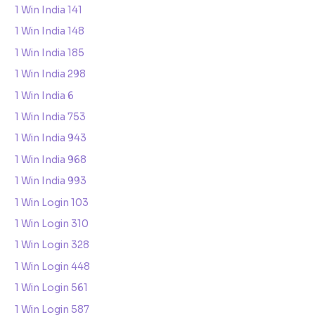
1 Win India 141
1 Win India 148
1 Win India 185
1 Win India 298
1 Win India 6
1 Win India 753
1 Win India 943
1 Win India 968
1 Win India 993
1 Win Login 103
1 Win Login 310
1 Win Login 328
1 Win Login 448
1 Win Login 561
1 Win Login 587