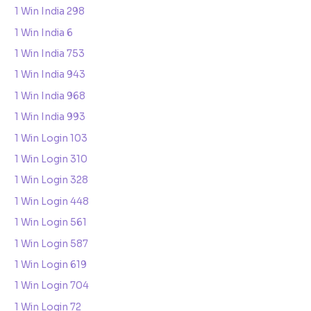
1 Win India 298
1 Win India 6
1 Win India 753
1 Win India 943
1 Win India 968
1 Win India 993
1 Win Login 103
1 Win Login 310
1 Win Login 328
1 Win Login 448
1 Win Login 561
1 Win Login 587
1 Win Login 619
1 Win Login 704
1 Win Login 72