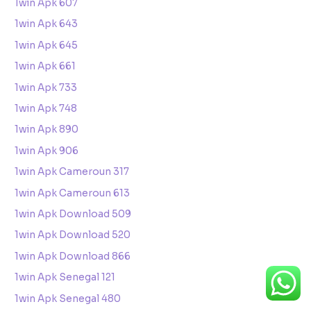
1win Apk 607
1win Apk 643
1win Apk 645
1win Apk 661
1win Apk 733
1win Apk 748
1win Apk 890
1win Apk 906
1win Apk Cameroun 317
1win Apk Cameroun 613
1win Apk Download 509
1win Apk Download 520
1win Apk Download 866
1win Apk Senegal 121
1win Apk Senegal 480