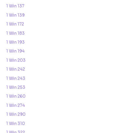
1 Win 137
1 Win 139
1 Win 172
1 Win 183
1 Win 193
1 Win 194
1 Win 203
1 Win 242
1 Win 243
1 Win 253
1 Win 260
1 Win 274
1 Win 290
1 Win 310
1 Win 322