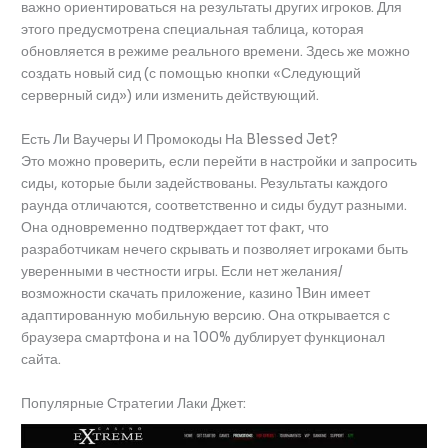
важно ориентироваться на результаты других игроков. Для
этого предусмотрена специальная таблица, которая
обновляется в режиме реального времени. Здесь же можно
создать новый сид (с помощью кнопки «Следующий
серверный сид») или изменить действующий.
Есть Ли Ваучеры И Промокоды На Blessed Jet?
Это можно проверить, если перейти в настройки и запросить
сиды, которые были задействованы. Результаты каждого
раунда отличаются, соответственно и сиды будут разными.
Она одновременно подтверждает тот факт, что
разработчикам нечего скрывать и позволяет игроками быть
уверенными в честности игры. Если нет желания/
возможности скачать приложение, казино 1Вин имеет
адаптированную мобильную версию. Она открывается с
браузера смартфона и на 100% дублирует функционал
сайта.
Популярные Стратегии Лаки Джет: