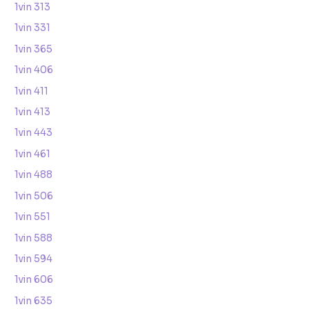
1vin 313
1vin 331
1vin 365
1vin 406
1vin 411
1vin 413
1vin 443
1vin 461
1vin 488
1vin 506
1vin 551
1vin 588
1vin 594
1vin 606
1vin 635