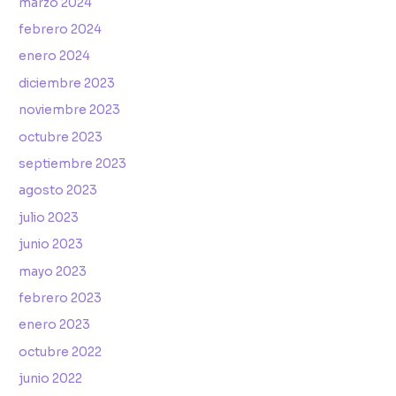
marzo 2024
febrero 2024
enero 2024
diciembre 2023
noviembre 2023
octubre 2023
septiembre 2023
agosto 2023
julio 2023
junio 2023
mayo 2023
febrero 2023
enero 2023
octubre 2022
junio 2022