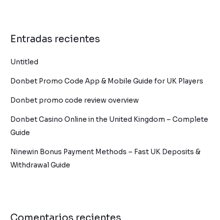
Entradas recientes
Untitled
Donbet Promo Code App & Mobile Guide for UK Players
Donbet promo code review overview
Donbet Casino Online in the United Kingdom – Complete
Guide
Ninewin Bonus Payment Methods – Fast UK Deposits &
Withdrawal Guide
Comentarios recientes