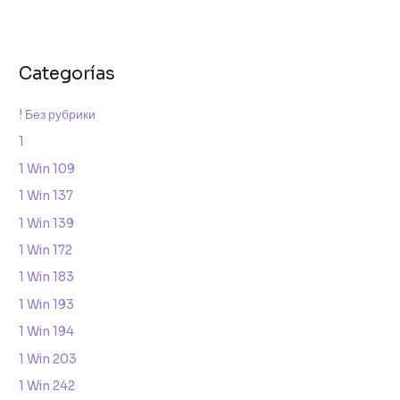
Categorías
! Без рубрики
1
1 Win 109
1 Win 137
1 Win 139
1 Win 172
1 Win 183
1 Win 193
1 Win 194
1 Win 203
1 Win 242