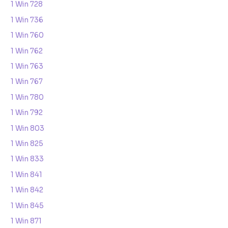
1 Win 728
1 Win 736
1 Win 760
1 Win 762
1 Win 763
1 Win 767
1 Win 780
1 Win 792
1 Win 803
1 Win 825
1 Win 833
1 Win 841
1 Win 842
1 Win 845
1 Win 871