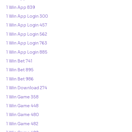
1 Win App 839
1 Win App Login 300
1 Win App Login 457
1 Win App Login 562
1 Win App Login 763
1 Win App Login 885
1 Win Bet 741
1 Win Bet 895
1 Win Bet 986
1 Win Download 274
1 Win Game 358
1 Win Game 448
1 Win Game 480
1 Win Game 482