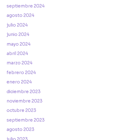
septiembre 2024
agosto 2024
julio 2024
junio 2024
mayo 2024
abril 2024
marzo 2024
febrero 2024
enero 2024
diciembre 2023
noviembre 2023
octubre 2023
septiembre 2023
agosto 2023
julio 2023