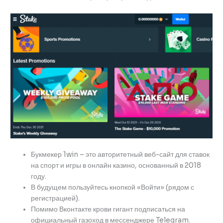
Букмекер 1win – это авторитетный веб-сайт для ставок
на спорт и игры в онлайн казино, основанный в 2018
году.
В будущем пользуйтесь кнопкой «Войти» (рядом с
регистрацией).
Помимо Вконтакте крови гигант подписаться на
официальный газоход в мессенджере Telegram.