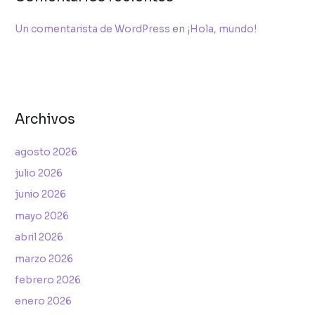
Un comentarista de WordPress
en
¡Hola, mundo!
Archivos
agosto 2026
julio 2026
junio 2026
mayo 2026
abril 2026
marzo 2026
febrero 2026
enero 2026