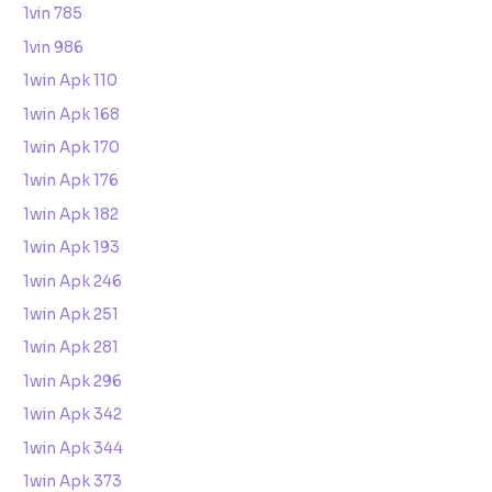
1vin 785
1vin 986
1win Apk 110
1win Apk 168
1win Apk 170
1win Apk 176
1win Apk 182
1win Apk 193
1win Apk 246
1win Apk 251
1win Apk 281
1win Apk 296
1win Apk 342
1win Apk 344
1win Apk 373