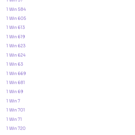
1 Win 57
1 Win 584
1 Win 605
1 Win 613
1 Win 619
1 Win 623
1 Win 624
1 Win 63
1 Win 669
1 Win 681
1 Win 69
1 Win 7
1 Win 701
1 Win 71
1 Win 720