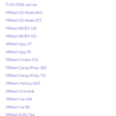
11.05.2026-pin up
188bet 50 Reais 843
188bet 50 Reais 872
188bet 68183 135
188bet 68183 152
188bet App 37
188bet App 81
188bet Codes 310
188bet Dang Nhap 362
188bet Dang Nhap 731
188bet Hiphop 625
188bet One 646
188bet Vui 456
188bet Vui 96
188bet มือถือ 744