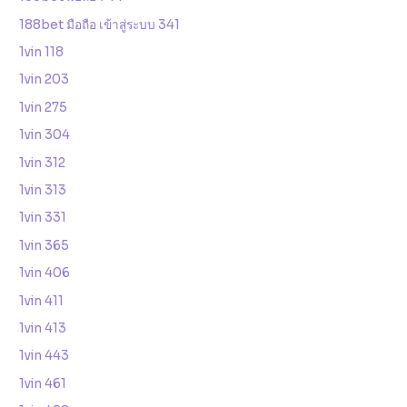
188bet มือถือ เข้าสู่ระบบ 341
1vin 118
1vin 203
1vin 275
1vin 304
1vin 312
1vin 313
1vin 331
1vin 365
1vin 406
1vin 411
1vin 413
1vin 443
1vin 461