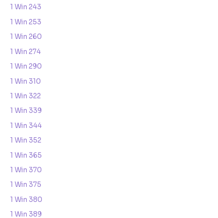
1 Win 243
1 Win 253
1 Win 260
1 Win 274
1 Win 290
1 Win 310
1 Win 322
1 Win 339
1 Win 344
1 Win 352
1 Win 365
1 Win 370
1 Win 375
1 Win 380
1 Win 389