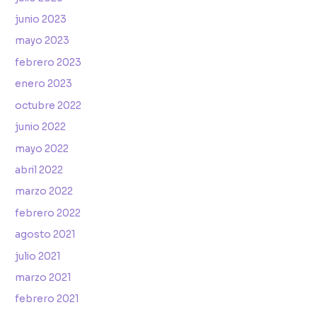
junio 2023
mayo 2023
febrero 2023
enero 2023
octubre 2022
junio 2022
mayo 2022
abril 2022
marzo 2022
febrero 2022
agosto 2021
julio 2021
marzo 2021
febrero 2021